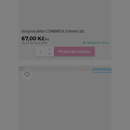
Strojová jehla COMBIBOX Schmetz (E)
67,00 Kč
/
ks
🌈 Skladem 14 ks
55,37 Kč
bez DPH
Přidat do košíku
🆕 Novinka