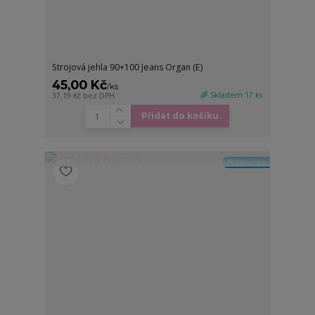
Strojová jehla 90+100 Jeans Organ (E)
45,00 Kč
/
ks
🌈 Skladem 17 ks
37,19 Kč
bez DPH
Přidat do košíku
🆕 Novinka