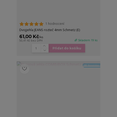
1 hodnocení
Dvojjehla JEANS rozteč 4mm Schmetz (E)
61,00 Kč
/
ks
🌈 Skladem 19 ks
50,41 Kč
bez DPH
Přidat do košíku
🆕 Novinka