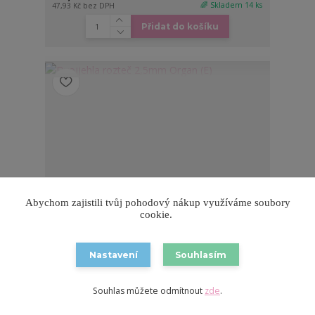
🌈 Skladem 14 ks
47,93 Kč
bez DPH
Přidat do košíku
Abychom zajistili tvůj pohodový nákup využíváme soubory
cookie.
Nastavení
Souhlasím
2 hodnocení
Souhlas můžete odmítnout
zde
.
Dvojjehla rozteč 2,5mm Organ (E)