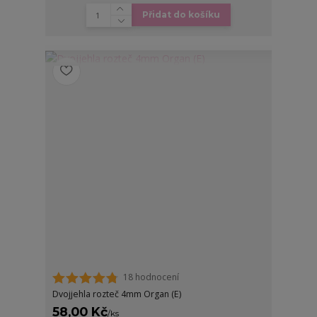
Přidat do košíku
18 hodnocení
Dvojjehla rozteč 4mm Organ (E)
58,00 Kč
/
ks