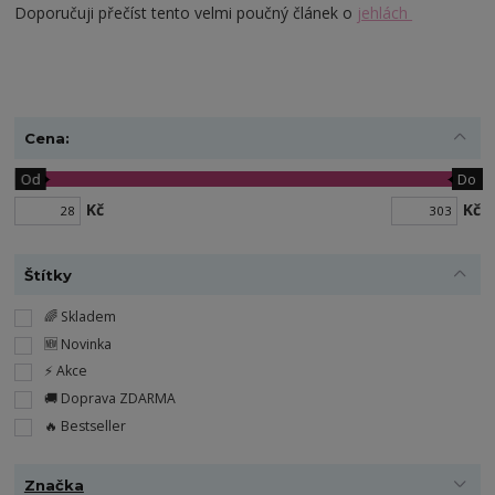
Doporučuji přečíst tento velmi poučný článek o
jehlách
Cena:
Od
Do
Kč
Kč
Štítky
🌈 Skladem
🆕 Novinka
⚡️ Akce
🚚 Doprava ZDARMA
🔥 Bestseller
Značka