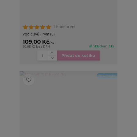
1 hodnocení
Vodič švů Prym (E)
109,00 Kč
/
ks
🌈 Skladem 2 ks
90,08 Kč
bez DPH
Přidat do košíku
🆕 Novinka