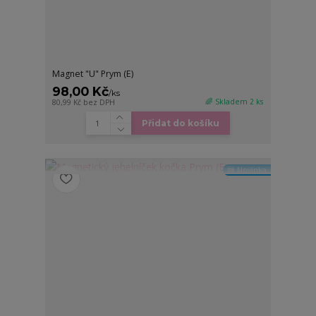
Magnet "U" Prym (E)
98,00 Kč
/
ks
🌈 Skladem 2 ks
80,99 Kč
bez DPH
Přidat do košíku
🆕 Novinka