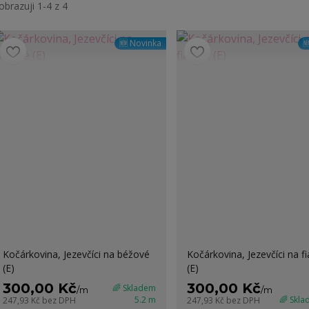
obrazuji 1-4 z 4
🆕 Novinka

Kočárkovina, Jezevčíci na béžové
Kočárkovina, Jezevčíci na fi
(E)
(E)
300,00 Kč
300,00 Kč
🌈 Skladem
/
m
/
m
5.2 m
🌈 Skl
247,93 Kč
bez DPH
247,93 Kč
bez DPH