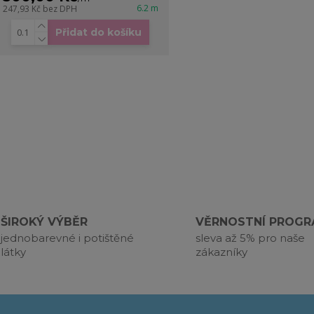
6.2 m
247,93 Kč
bez DPH
Přidat do košíku
ŠIROKÝ VÝBĚR
VĚRNOSTNÍ PROG
jednobarevné i potištěné
sleva až 5% pro naše
látky
zákazníky