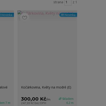
strana
z 1
 Novinka
🆕 Novinka
alové
Kočárkovina, Květy na modré (E)
300,00 Kč
🌈 Skladem
/
m
adem 7 m
6.2 m
247,93 Kč
bez DPH