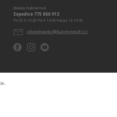
Blanka Hubnerová
Expedice 775 866 913
Po-Čt 9-15:30 Pá 9-14:30 Pauza 13-13:45
objednavky@barevnesiti.cz
kie.