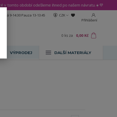
até v tomto období odešleme ihned po našem návratu.☀️💜
:30 Pá 9-14:30 Pauza 13-13:45
CZK
Přihlášení
0
ks
za
0,00 Kč
VÝPRODEJ
DALŠÍ MATERIÁLY