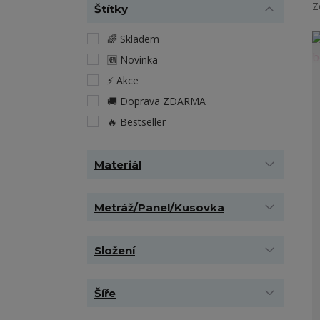
Z
Štítky
🌈 Skladem
🆕 Novinka
⚡️ Akce
🚚 Doprava ZDARMA
🔥 Bestseller
Materiál
Metráž/Panel/Kusovka
Složení
Šíře