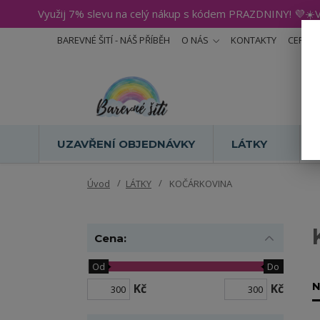
Využij 7% slevu na celý nákup s kódem PRAZDNINY! 💜☀️V
BAREVNÉ ŠITÍ - NÁŠ PŘÍBĚH
O NÁS
KONTAKTY
CERTIF
UZAVŘENÍ OBJEDNÁVKY
LÁTKY
Úvod
LÁTKY
KOČÁRKOVINA
Cena:
Od
Do
N
Kč
Kč