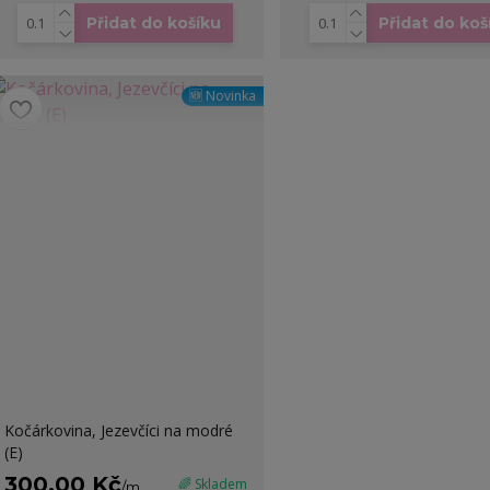
Přidat do košíku
Přidat do koš
🆕 Novinka
Kočárkovina, Jezevčíci na modré
(E)
300,00 Kč
🌈 Skladem
/
m