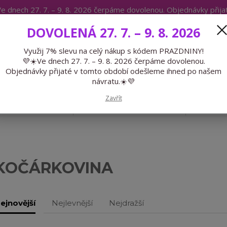
e dnech 27. 7. – 9. 8. 2026 čerpáme dovolenou. Objednávky přij
IKÁTY
BLOG
DOVOLENÁ 27. 7. – 9. 8. 2026
Expedice 775 866 913
Po-Čt 9-15
Využij 7% slevu na celý nákup s kódem PRAZDNINY!
💜☀️Ve dnech 27. 7. – 9. 8. 2026 čerpáme dovolenou.
Hledat
Objednávky přijaté v tomto období odešleme ihned po našem
návratu.☀️💜
Zavřít
GALANTERIE
PŘEDOBJEDNÁVKY
LÉTO
KOČÁRKOVINA
ejnovější
Nejlevnější
Nejdražší