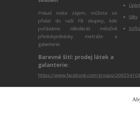
Úple
Pokud máte zájem, můžete se
Silky
přidat do naší FB skupiny, kde
Softs
pořádáme několikrát měsíčně
předobjednávky metráže a
galanterie.
Barevné šití: prodej látek a
galanterie:
https://www.facebook.com/groups/20655410
Aby