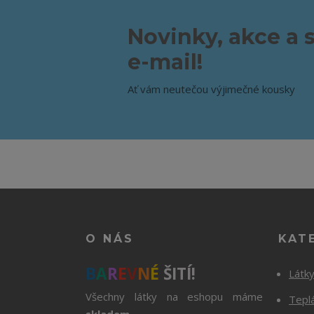
Novinky, akce a 
e-mail!
Ať vám neutečou výjimečné kousky
O NÁS
KAT
B
A
R
E
V
N
É
ŠITÍ!
Látk
Všechny látky na eshopu máme
Tepl
skladem
.