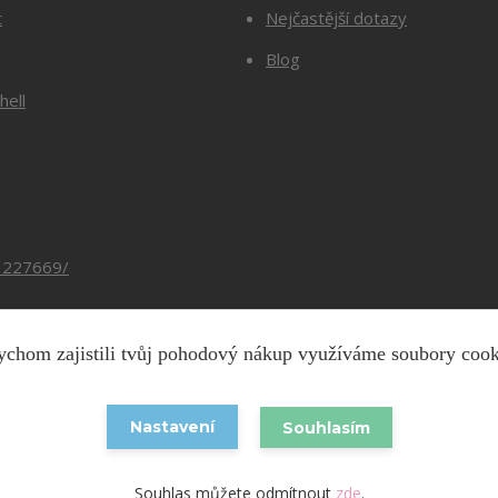
t
Nejčastější dotazy
Blog
hell
3227669/
chom zajistili tvůj pohodový nákup využíváme soubory coo
Copyright © 2026 Barevnesiti.cz
Nastavení
Souhlasím
Vytvořeno na
Eshop-rychle.cz
Souhlas můžete odmítnout
zde
.