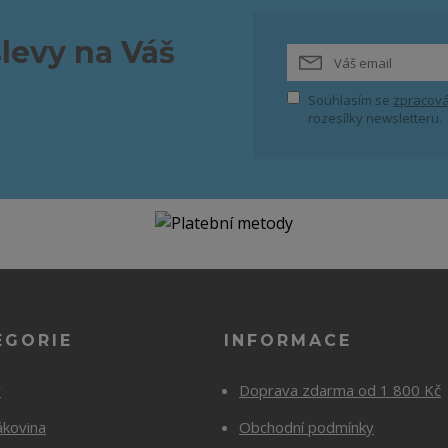
slevy na Váš
Souhlasím se
zpracová
rozesílky newsletteru.
EGORIE
INFORMACE
y
Doprava zdarma od 1 800 Kč
ákovina
Obchodní podmínky