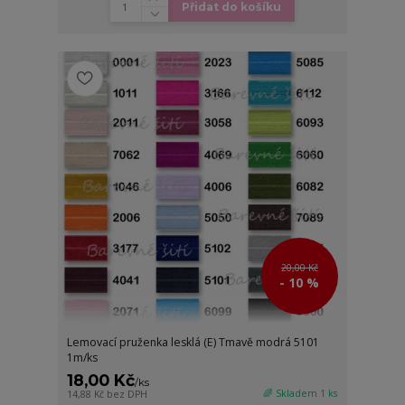
Přidat do košíku
20,00 Kč
- 10 %
Lemovací pruženka lesklá (E) Tmavě modrá 5101
1m/ks
18,00 Kč
/
ks
🌈 Skladem 1 ks
14,88 Kč
bez DPH