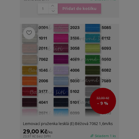
Přidat do košíku
32,00 Kč
- 9 %
Lemovací pruženka lesklá (E) Béžová 7062 1,6m/ks
29,00 Kč
/
ks
🌈 Skladem 1 ks
23,97 Kč
bez DPH