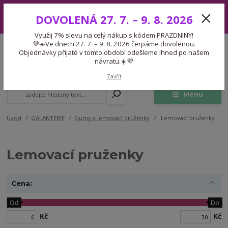
Využij 7% slevu na celý nákup s kódem PRAZDNINY! 💜☀️Ve dnech 27.
DOVOLENÁ 27. 7. – 9. 8. 2026
7. – 9. 8. 2026 čerpáme dovolenou. Objednávky přijaté v tomto období
odešleme ihned po našem návratu.☀️💜
Využij 7% slevu na celý nákup s kódem PRAZDNINY!
Expedice 775 866 913
💜☀️Ve dnech 27. 7. – 9. 8. 2026 čerpáme dovolenou.
CZK
Po-Čt 9-15:30 Pá 9-14:30 Pauza 13-13:45
Objednávky přijaté v tomto období odešleme ihned po našem
návratu.☀️💜
0
0,00 Kč
Zavřít
Menu
Úvod
GALANTERIE
Gumy a lemovací pruženky
Lemovací pruženky
Lemovací pruženky
Cena:
Od
Do
Kč
Kč