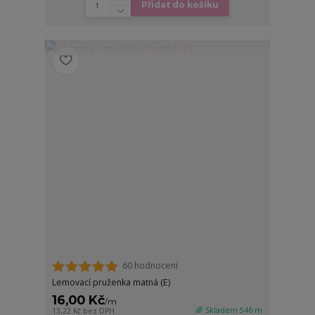
Přidat do košíku
60 hodnocení
Lemovací pruženka matná (E)
16,00 Kč
/
m
🌈 Skladem 546 m
13,22 Kč
bez DPH