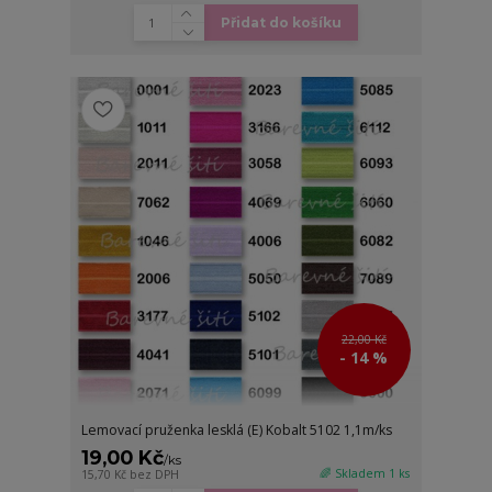
Přidat do košíku
22,00 Kč
- 14 %
Lemovací pruženka lesklá (E) Kobalt 5102 1,1m/ks
19,00 Kč
/
ks
🌈 Skladem 1 ks
15,70 Kč
bez DPH