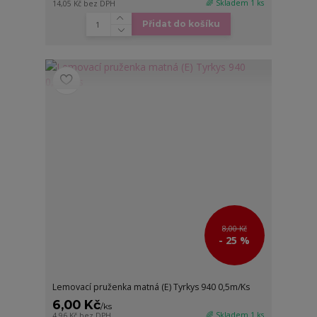
🌈 Skladem 1 ks
14,05 Kč
bez DPH
Přidat do košíku
8,00 Kč
- 25 %
Lemovací pruženka matná (E) Tyrkys 940 0,5m/Ks
6,00 Kč
/
ks
🌈 Skladem 1 ks
4,96 Kč
bez DPH