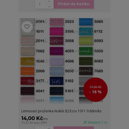
Přidat do košíku
17,00 Kč
- 18 %
Lemovací pruženka lesklá (E) Ecru 1011 0.86m/ks
14,00 Kč
/
m
🌈 Skladem 1 m
11,57 Kč
bez DPH