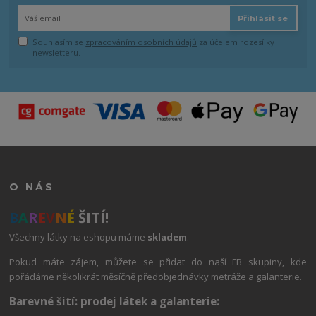
Přihlásit se
Souhlasím se
zpracováním osobních údajů
za účelem rozesílky
newsletteru.
O NÁS
B
A
R
E
V
N
É
ŠITÍ!
Všechny látky na eshopu máme
skladem
.
Pokud máte zájem, můžete se přidat do naší FB skupiny, kde
pořádáme několikrát měsíčně předobjednávky metráže a galanterie.
Barevné šití: prodej látek a galanterie: