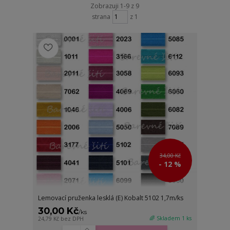
Zobrazuji 1-9 z 9
strana
z 1
34,00 Kč
- 12 %
Lemovací pruženka lesklá (E) Kobalt 5102 1,7m/ks
30,00 Kč
/
ks
🌈 Skladem 1 ks
24,79 Kč
bez DPH