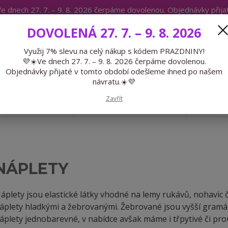
e dnech 27. 7. – 9. 8. 2026 čerpáme dovolenou. Objednávky přij
IKÁTY
BLOG
DOVOLENÁ 27. 7. – 9. 8. 2026
Expedice 775 866 913
Po-Čt 9-15
Využij 7% slevu na celý nákup s kódem PRAZDNINY!
💜☀️Ve dnech 27. 7. – 9. 8. 2026 čerpáme dovolenou.
Hledat
Objednávky přijaté v tomto období odešleme ihned po našem
návratu.☀️💜
Zavřít
GALANTERIE
PŘEDOBJEDNÁVKY
LÉTO
NÁPLETY
áplety jsou elastické látky vhodné na lemy rukávů, nohavic č
áplety hladkými a žebrovanými. Žebrované jsou vyšší gramáže
áplety jednobarevné, v nabídce avšak máme i třpytivé či pr