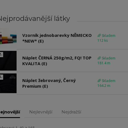
Nejprodávanější látky
.
Vzorník jednobarevky NĚMECKO
🌈 Skladem
*NEW* (E)
112 ks
2.
Náplet ČERNÁ 250g/m2, FQ! TOP
🌈 Skladem
KVALITA (E)
181.4 m
3.
Náplet žebrovaný, Černý
🌈 Skladem
Premium (E)
164.2 m
ejnovější
Nejlevnější
Nejdražší
obrazuji 1-40 z 165