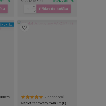
dem 1 ks
🌈 Skladem 1 ks
53,72 Kč
bez DPH
íku
Přidat do košíku
 Novinka
/180cm
2 hodnocení
Náplet žebrovaný *AKCE* (E)