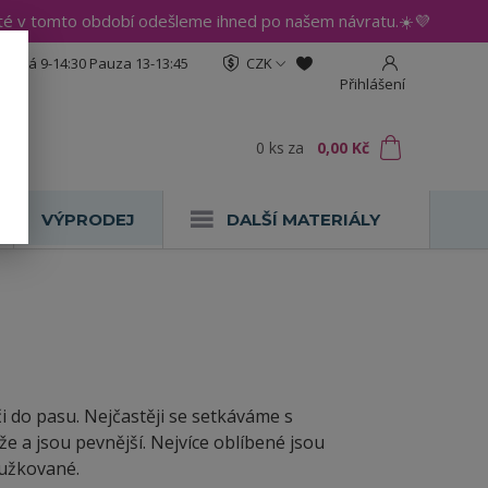
até v tomto období odešleme ihned po našem návratu.☀️💜
:30 Pá 9-14:30 Pauza 13-13:45
CZK
Přihlášení
0
ks
za
0,00 Kč
VÝPRODEJ
DALŠÍ MATERIÁLY
i do pasu. Nejčastěji se setkáváme s
 a jsou pevnější. Nejvíce oblíbené jsou
oužkované.