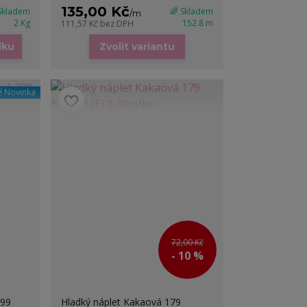
135,00 Kč
 Skladem
🌈 Skladem
/
m
2 Kg
152.8 m
111,57 Kč
bez DPH
íku
Zvolit variantu
 Novinka
72,00 Kč
- 10 %
299
Hladký náplet Kakaová 179