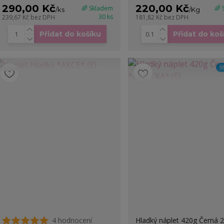
290,00 Kč
220,00 Kč
🌈 Skladem
🌈
/
ks
/
Kg
30 ks
239,67 Kč
bez DPH
181,82 Kč
bez DPH
Přidat do košíku
Přidat do koš

4 hodnocení
Hladký náplet 420g Černá 