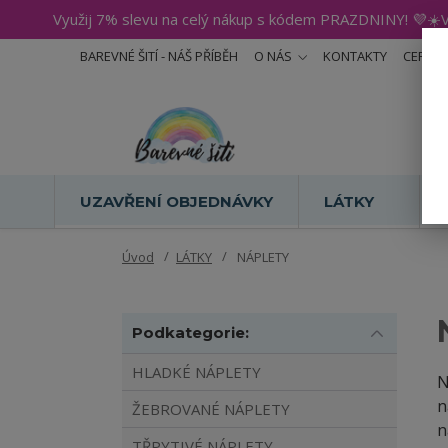
Využij 7% slevu na celý nákup s kódem PRAZDNINY! 💜☀️V
BAREVNÉ ŠITÍ - NÁŠ PŘÍBĚH
O NÁS
KONTAKTY
CERTIF
UZAVŘENÍ OBJEDNÁVKY
LÁTKY
Úvod
LÁTKY
NÁPLETY
Podkategorie:
HLADKÉ NÁPLETY
N
n
ŽEBROVANÉ NÁPLETY
n
TŘPYTIVÉ NÁPLETY