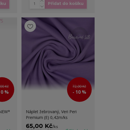
íku
Přidat do košíku
,00 Kč
72,00 Kč
10 %
- 10 %
*NEW*
Náplet žebrovaný, Veri Peri
Premium (E) 0,42m/ks
65,00 Kč
/
ks