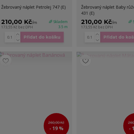
Žebrovaný náplet Petrolej 747 (E)
Žebrovaný náplet Baby růž
431 (E)
210,00 Kč
210,00 Kč
🌈 Skladem
🌈
/
m
/
m
3.5 m
173,55 Kč
bez DPH
173,55 Kč
bez DPH
Přidat do košíku
Přidat do koš
260,00 Kč
260
- 19 %
- 