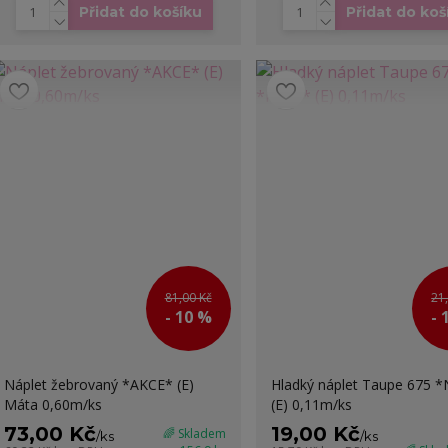
Přidat do košíku
Přidat do koš
81,00 Kč
21
- 10 %
- 
Náplet žebrovaný *AKCE* (E)
Hladký náplet Taupe 675 
Máta 0,60m/ks
(E) 0,11m/ks
73,00 Kč
19,00 Kč
🌈 Skladem
/
ks
/
ks