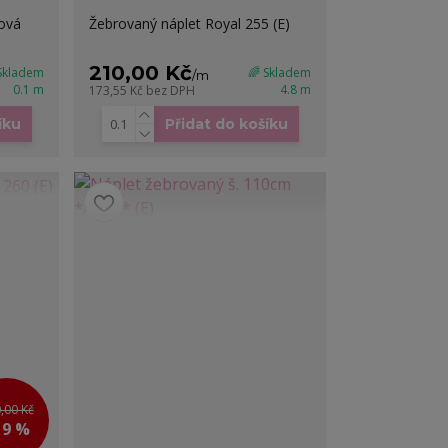
ová
Žebrovaný náplet Royal 255 (E)
210,00 Kč
 Skladem
🌈 Skladem
/
m
0.1 m
4.8 m
173,55 Kč
bez DPH
íku
Přidat do košíku
,00 Kč
19 %