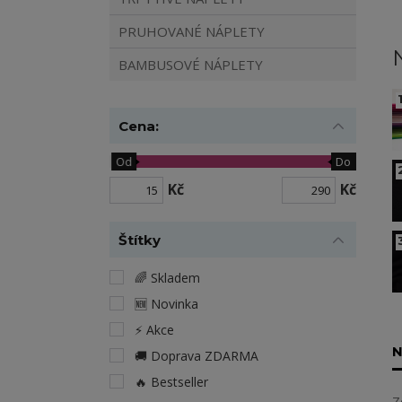
PRUHOVANÉ NÁPLETY
BAMBUSOVÉ NÁPLETY
1
Cena:
Od
Do
Kč
Kč
Štítky
🌈 Skladem
🆕 Novinka
⚡️ Akce
N
🚚 Doprava ZDARMA
🔥 Bestseller
Z