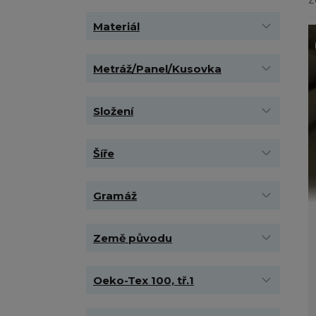
Materiál
Metráž/Panel/Kusovka
Složení
Šíře
Gramáž
Země původu
Oeko-Tex 100, tř.1