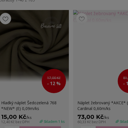
17,00 Kč
81
- 12 %
- 
Hladký náplet Šedozelená 768
Náplet žebrovaný *AKCE* (
*NEW* (E) 0,09m/ks
Cardinal 0,60m/ks
15,00 Kč
73,00 Kč
/
ks
/
ks
🌈 Skladem 1 ks
🌈 Skla
12,40 Kč
bez DPH
60,33 Kč
bez DPH