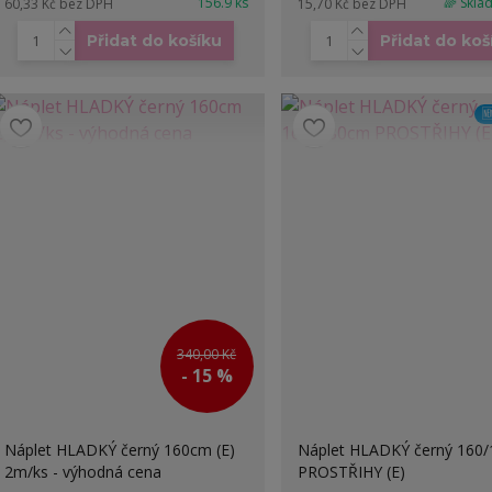
156.9 ks
🌈 Skla
60,33 Kč
bez DPH
15,70 Kč
bez DPH
Přidat do košíku
Přidat do koš

340,00 Kč
- 15 %
Náplet HLADKÝ černý 160cm (E)
Náplet HLADKÝ černý 160
2m/ks - výhodná cena
PROSTŘIHY (E)