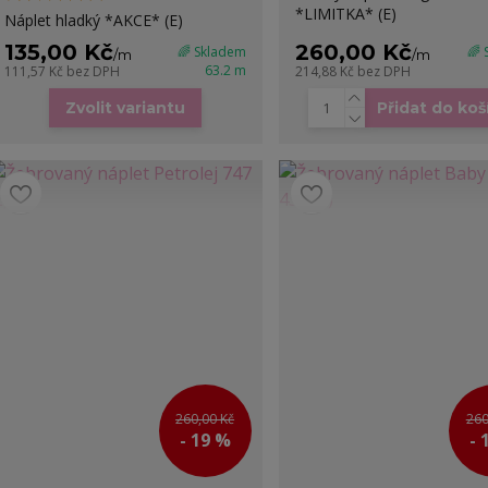
*LIMITKA* (E)
Náplet hladký *AKCE* (E)
135,00 Kč
260,00 Kč
🌈 Skladem
🌈
/
m
/
m
63.2 m
111,57 Kč
bez DPH
214,88 Kč
bez DPH
Zvolit variantu
Přidat do koš
260,00 Kč
260
- 19 %
- 