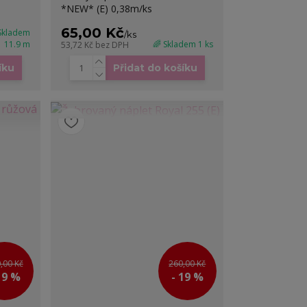
*NEW* (E) 0,38m/ks
65,00 Kč
 Skladem
/
ks
11.9 m
🌈 Skladem 1 ks
53,72 Kč
bez DPH
íku
Přidat do košíku
,00 Kč
260,00 Kč
19 %
- 19 %