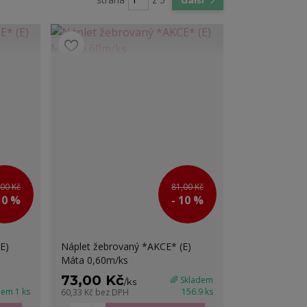
,00 Kč
81,00 Kč
10 %
- 10 %
E)
Náplet žebrovaný *AKCE* (E)
Máta 0,60m/ks
73,00 Kč
🌈 Skladem
/
ks
dem 1 ks
156.9 ks
60,33 Kč
bez DPH