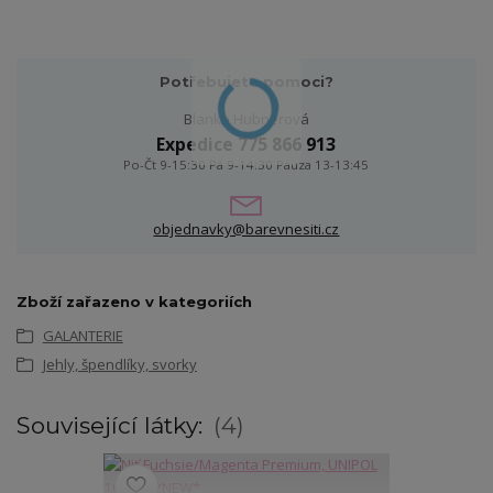
Potřebujete pomoci?
Blanka Hubnerová
Expedice 775 866 913
Po-Čt 9-15:30 Pá 9-14:30 Pauza 13-13:45
objednavky@barevnesiti.cz
Zboží zařazeno v kategoriích
GALANTERIE
Jehly, špendlíky, svorky
Související látky:
4