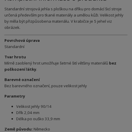
Standardní strojová jehla s ploškou na dříku pro domácí šicí stroje
určená především pro tkané materiály a umělou kůži. Velikost jehly
by měla být přizpůsobena materiálu. V krabičce je 5 jehel viz
obrázek.
Povrchová úprava
Standardní
Tvar hrotu
Mírně zaoblený hrot umožňuje šetrné šití většiny materiálů
bez
poškození látky
.
Barevné označení
Bez barevného označení, pouze velikost jehly
Parametry
Velikost jehly 90/14
Dřík 2,04 mm
Délka po ouško 33,9 mm
Země původu:
Německo