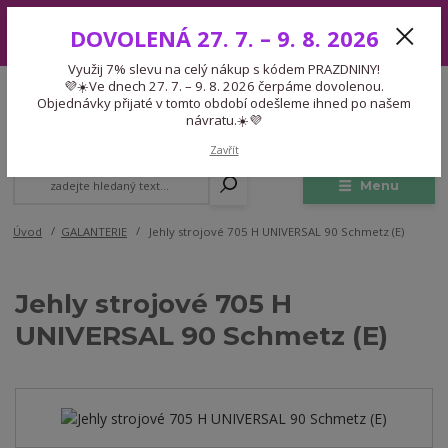
Využij 7% slevu na celý nákup s kódem PRAZDNINY! 💜☀️Ve dnech 27.
DOVOLENÁ 27. 7. – 9. 8. 2026
7. – 9. 8. 2026 čerpáme dovolenou. Objednávky přijaté v tomto období
odešleme ihned po našem návratu.☀️💜
Využij 7% slevu na celý nákup s kódem PRAZDNINY!
Expedice 775 866 913
💜☀️Ve dnech 27. 7. – 9. 8. 2026 čerpáme dovolenou.
CZK
Po-Čt 9-15:30 Pá 9-14:30 Pauza 13-13:45
Objednávky přijaté v tomto období odešleme ihned po našem
návratu.☀️💜
0
0,00 Kč
Zavřít
Menu
Úvod
GALANTERIE
Jehly strojové 705 H UNIVERSAL 90 Schmetz (E)
Jehly strojové 705 H
UNIVERSAL 90 Schmetz (E)