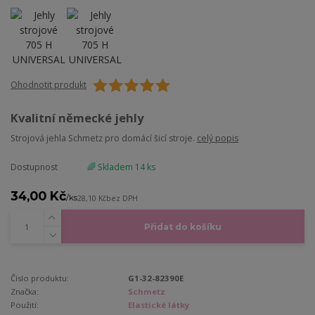
Ohodnotit produkt
Kvalitní německé jehly
Strojová jehla Schmetz pro domácí šicí stroje.
celý popis
Dostupnost
🌈 Skladem 14 ks
34,00 Kč
/
ks
28,10 Kč
bez DPH
Přidat do košíku
Číslo produktu:
G1-32-82390E
Značka:
Schmetz
Použití:
Elastické látky