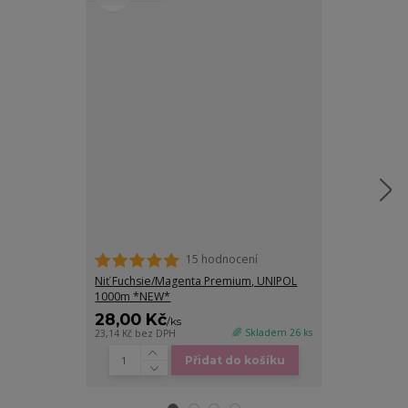
15 hodnocení
Niť Fuchsie/Magenta Premium, UNIPOL
Niť Krémová 
1000m *NEW*
28,00 Kč
28,00 Kč
/
ks
/
🌈 Skladem 26 ks
23,14 Kč
bez DPH
23,14 Kč
bez DP
Přidat do košíku