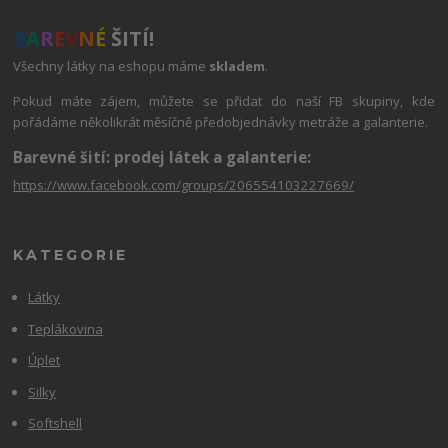
B
A
R
E
V
N
É
ŠITÍ!
Všechny látky na eshopu máme
skladem
.
Pokud máte zájem, můžete se přidat do naší FB skupiny, kde
pořádáme několikrát měsíčně předobjednávky metráže a galanterie.
Barevné šití: prodej látek a galanterie:
https://www.facebook.com/groups/206554103227669/
KATEGORIE
Látky
Teplákovina
Úplet
Silky
Softshell