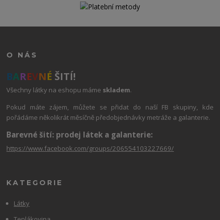
O NÁS
B
A
R
E
V
N
É
ŠITÍ!
Všechny látky na eshopu máme
skladem
.
Pokud máte zájem, můžete se přidat do naší FB skupiny, kde
pořádáme několikrát měsíčně předobjednávky metráže a galanterie.
Barevné šití: prodej látek a galanterie:
https://www.facebook.com/groups/206554103227669/
KATEGORIE
Látky
Teplákovina