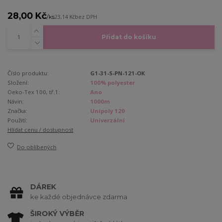
28,00 Kč
/
ks
23,14 Kč
bez DPH
Přidat do košíku
Číslo produktu:
G1-31-S-PN-121-OK
Složení:
100% polyester
Oeko-Tex 100, tř.1:
Ano
Návin:
1000m
Značka:
Unipoly 120
Použití:
Univerzální
Hlídat cenu / dostupnost
Do oblíbených
DÁREK
ke každé objednávce zdarma
ŠIROKÝ VÝBĚR