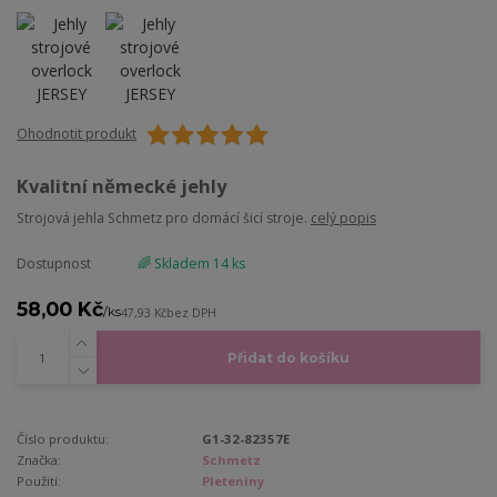
Ohodnotit produkt
Kvalitní německé jehly
Strojová jehla Schmetz pro domácí šicí stroje.
celý popis
Dostupnost
🌈 Skladem 14 ks
58,00 Kč
/
ks
47,93 Kč
bez DPH
Přidat do košíku
Číslo produktu:
G1-32-82357E
Značka:
Schmetz
Použití:
Pleteniny