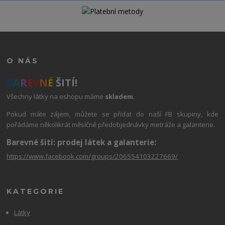
O NÁS
B
A
R
E
V
N
É
ŠITÍ!
Všechny látky na eshopu máme
skladem
.
Pokud máte zájem, můžete se přidat do naší FB skupiny, kde
pořádáme několikrát měsíčně předobjednávky metráže a galanterie.
Barevné šití: prodej látek a galanterie:
https://www.facebook.com/groups/206554103227669/
KATEGORIE
Látky