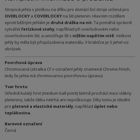
Strojová jehla s ploškou na dříku pro domácí šicí stroje určená pro
OVERLOCKY
a
COVERLOCKY
na šití pletenin. Hlavním rozdílem
oproti běžným jehlám je
druhá drážka na nit
. Ta pomáhá správně
vytvářet
řetízkové stehy
, například při overlockovém nebo
coverlockovém šití, a umožňuje šít s
nižším napětím nitě
. Velikost
jehly by měla být přizpůsobena materiálu. V krabičce je 5 jehel viz
obrázek.
Povrchová úprava
Chromovaná (zkratka CF v označení jehly znamená Chrome Finish,
tedy že jehla má chromovanou povrchovou úpravu)
Tvar hrotu
Středně kulatý hrot (medium ball point) šetrně prochází mezi vlákny
pleteniny, takže látku netrhá ani nepoškozuje. Díky tomu je ideální
pro
pletené a elastické materiály
, například
úplet nebo
teplákovina.
Barevné označení
Černá