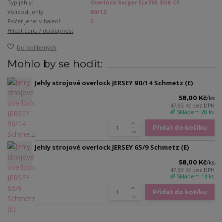
Typ jehly:
Overlock Serger ELx705 SUK CF
Velikost jehly:
80/12
Počet jehel v balení:
5
Hlídat cenu / dostupnost
Do oblíbených
Mohlo by se hodit:
Jehly strojové overlock JERSEY 90/14 Schmetz (E)
58,00 Kč
/
ks
47,93 Kč
bez DPH
🌈 Skladem 20 ks
Přidat do košíku
Jehly strojové overlock JERSEY 65/9 Schmetz (E)
58,00 Kč
/
ks
47,93 Kč
bez DPH
🌈 Skladem 14 ks
Přidat do košíku