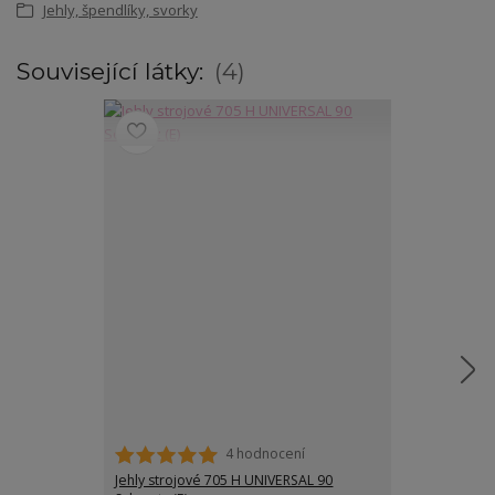
Jehly, špendlíky, svorky
Související látky:
4
4 hodnocení
Jehly strojové 705 H UNIVERSAL 90
Strojová jehla