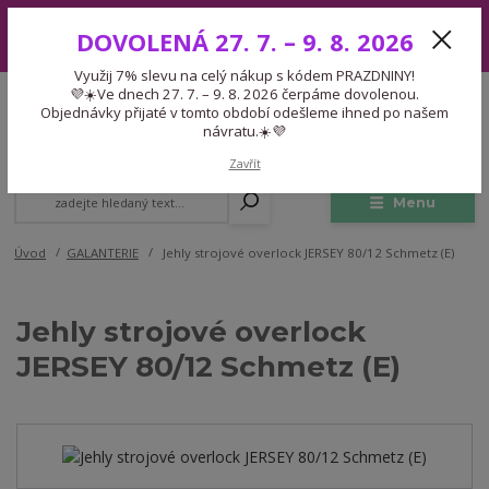
Využij 7% slevu na celý nákup s kódem PRAZDNINY! 💜☀️Ve dnech 27.
DOVOLENÁ 27. 7. – 9. 8. 2026
7. – 9. 8. 2026 čerpáme dovolenou. Objednávky přijaté v tomto období
odešleme ihned po našem návratu.☀️💜
Využij 7% slevu na celý nákup s kódem PRAZDNINY!
Expedice 775 866 913
💜☀️Ve dnech 27. 7. – 9. 8. 2026 čerpáme dovolenou.
CZK
Po-Čt 9-15:30 Pá 9-14:30 Pauza 13-13:45
Objednávky přijaté v tomto období odešleme ihned po našem
návratu.☀️💜
0
0,00 Kč
Zavřít
Menu
Úvod
GALANTERIE
Jehly strojové overlock JERSEY 80/12 Schmetz (E)
Jehly strojové overlock
JERSEY 80/12 Schmetz (E)