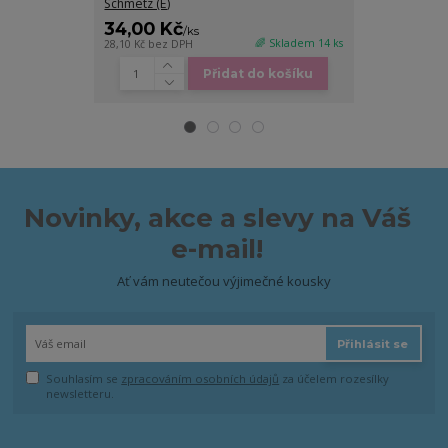
Schmetz (E)
34,00 Kč
50,00 Kč
/
ks
/
🌈 Skladem 14 ks
28,10 Kč
bez DPH
41,32 Kč
bez DP
Přidat do košíku
Novinky, akce a slevy na Váš
e-mail!
Ať vám neutečou výjimečné kousky
Přihlásit se
Souhlasím se
zpracováním osobních údajů
za účelem rozesílky
newsletteru.