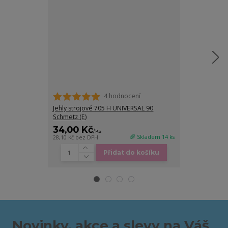
4 hodnocení
Jehly strojové 705 H UNIVERSAL 90
Strojová jehla
Schmetz (E)
34,00 Kč
50,00 Kč
/
ks
/
🌈 Skladem 14 ks
28,10 Kč
bez DPH
41,32 Kč
bez DP
Přidat do košíku
Novinky, akce a slevy na Váš