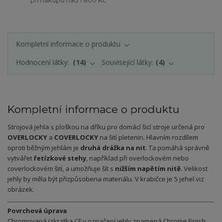
Kompletní informace o produktu
Hodnocení látky:
14
Související látky:
4
Kompletní informace o produktu
Strojová jehla s ploškou na dříku pro domácí šicí stroje určená pro
OVERLOCKY
a
COVERLOCKY
na šití pletenin. Hlavním rozdílem
oproti běžným jehlám je
druhá drážka na nit
. Ta pomáhá správně
vytvářet
řetízkové stehy
, například při overlockovém nebo
coverlockovém šití, a umožňuje šít s
nižším napětím nitě
. Velikost
jehly by měla být přizpůsobena materiálu. V krabičce je 5 jehel viz
obrázek.
Povrchová úprava
Chromovaná (zkratka CF v označení jehly znamená Chrome Finish,