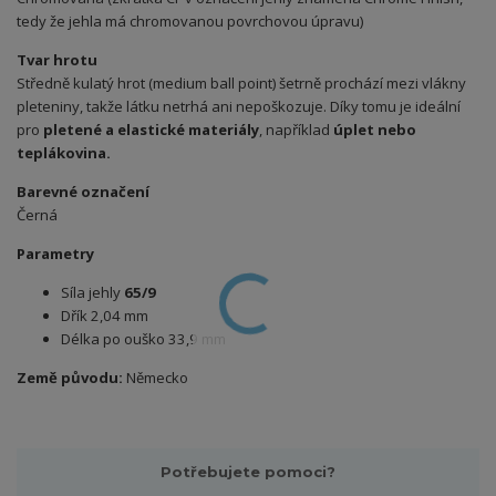
tedy že jehla má chromovanou povrchovou úpravu)
Tvar hrotu
Středně kulatý hrot (medium ball point) šetrně prochází mezi vlákny
pleteniny, takže látku netrhá ani nepoškozuje. Díky tomu je ideální
pro
pletené a elastické materiály
, například
úplet nebo
teplákovina.
Barevné označení
Černá
Parametry
Síla jehly
65/9
Dřík 2,04 mm
Délka po ouško 33,9 mm
Země původu:
Německo
Potřebujete pomoci?