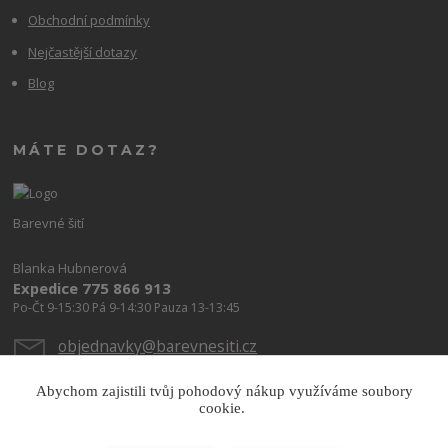
Obchodní podmínky
Nejčastější dotazy
Blog
MÁTE DOTAZ?
Barevné šití
Blanka Hubnerová
Expedice 775 866 913
Po-Čt 9-15:30 Pá 9-14:30 Pauza 13-13:45
objednavky@barevnesiti.cz
Abychom zajistili tvůj pohodový nákup využíváme soubory
cookie.