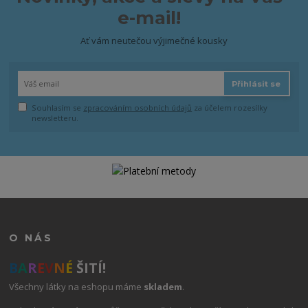
e-mail!
Ať vám neutečou výjimečné kousky
Přihlásit se
Souhlasím se
zpracováním osobních údajů
za účelem rozesílky
newsletteru.
O NÁS
B
A
R
E
V
N
É
ŠITÍ!
Všechny látky na eshopu máme
skladem
.