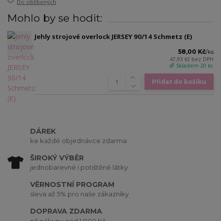
Do oblíbených
Mohlo by se hodit:
Jehly strojové overlock JERSEY 90/14 Schmetz (E)
58,00 Kč
/
ks
47,93 Kč
bez DPH
🌈 Skladem 20 ks
Přidat do košíku
DÁREK
ke každé objednávce zdarma
ŠIROKÝ VÝBĚR
jednobarevné i potištěné látky
VĚRNOSTNÍ PROGRAM
sleva až 5% pro naše zákazníky
DOPRAVA ZDARMA
při nákupu nad 1 800 Kč