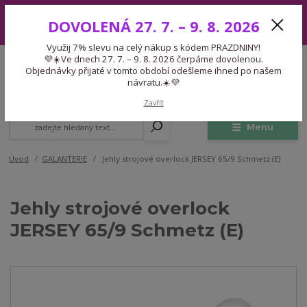
Využij 7% slevu na celý nákup s kódem PRAZDNINY! 💜☀️Ve dnech 27.
DOVOLENÁ 27. 7. – 9. 8. 2026
7. – 9. 8. 2026 čerpáme dovolenou. Objednávky přijaté v tomto období
odešleme ihned po našem návratu.☀️💜
Využij 7% slevu na celý nákup s kódem PRAZDNINY!
Expedice 775 866 913
💜☀️Ve dnech 27. 7. – 9. 8. 2026 čerpáme dovolenou.
CZK
Po-Čt 9-15:30 Pá 9-14:30 Pauza 13-13:45
Objednávky přijaté v tomto období odešleme ihned po našem
návratu.☀️💜
0
0,00 Kč
Zavřít
Menu
Úvod
GALANTERIE
Jehly strojové overlock JERSEY 65/9 Schmetz (E)
Jehly strojové overlock
JERSEY 65/9 Schmetz (E)