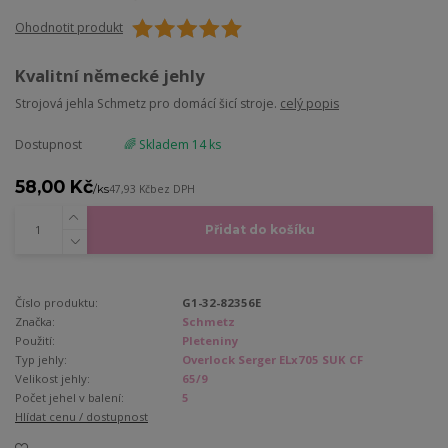
Ohodnotit produkt
Kvalitní německé jehly
Strojová jehla Schmetz pro domácí šicí stroje.
celý popis
Dostupnost
🌈 Skladem 14 ks
58,00 Kč
/
ks
47,93 Kč
bez DPH
Přidat do košíku
Číslo produktu:
G1-32-82356E
Značka:
Schmetz
Použití:
Pleteniny
Typ jehly:
Overlock Serger ELx705 SUK CF
Velikost jehly:
65/9
Počet jehel v balení:
5
Hlídat cenu / dostupnost