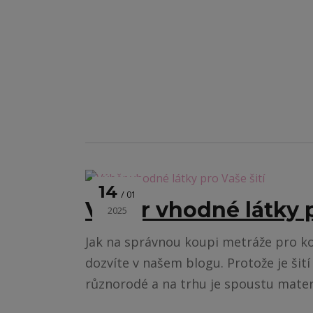
14
01
Výběr vhodné látky p
2025
Jak na správnou koupi metráže pro ko
dozvíte v našem blogu. Protože je šití
různorodé a na trhu je spoustu mater.