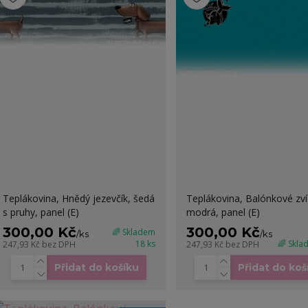
Teplákovina, Hnědý jezevčík, šedá
Teplákovina, Balónkové zví
s pruhy, panel (E)
modrá, panel (E)
300,00 Kč
300,00 Kč
🌈 Skladem
/
ks
/
ks
18 ks
🌈 Skla
247,93 Kč
bez DPH
247,93 Kč
bez DPH
Přidat do košíku
Přidat do koš