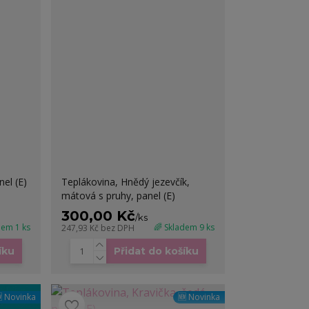
el (E)
Teplákovina, Hnědý jezevčík,
mátová s pruhy, panel (E)
300,00 Kč
/
ks
dem 1 ks
🌈 Skladem 9 ks
247,93 Kč
bez DPH
íku
Přidat do košíku
 Novinka
🆕 Novinka