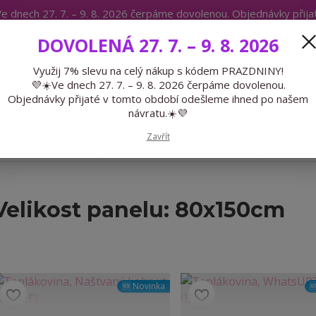
e dnech 27. 7. – 9. 8. 2026 čerpáme dovolenou. Objednávky přij
IKÁTY
BLOG
DOVOLENÁ 27. 7. – 9. 8. 2026
Expedice 775 866 913
Po-Čt 9-15
Využij 7% slevu na celý nákup s kódem PRAZDNINY!
💜☀️Ve dnech 27. 7. – 9. 8. 2026 čerpáme dovolenou.
Hledat
Objednávky přijaté v tomto období odešleme ihned po našem
návratu.☀️💜
Zavřít
GALANTERIE
PŘEDOBJEDNÁVKY
LÉTO
Velikost panelu: 80x150cm
🆕 Novinka
