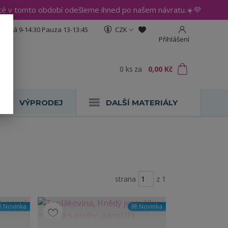
até v tomto období odešleme ihned po našem návratu.☀️💜
:30 Pá 9-14:30 Pauza 13-13:45
CZK
Přihlášení
0
ks
za
0,00 Kč
VÝPRODEJ
DALŠÍ MATERIÁLY
strana
z 1
 Novinka
🆕 Novinka