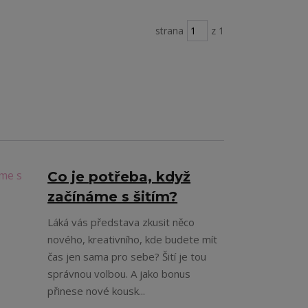
strana
z 1
Co je potřeba, když
začínáme s šitím?
Láká vás představa zkusit něco
nového, kreativního, kde budete mít
čas jen sama pro sebe? Šití je tou
správnou volbou. A jako bonus
přinese nové kousk...