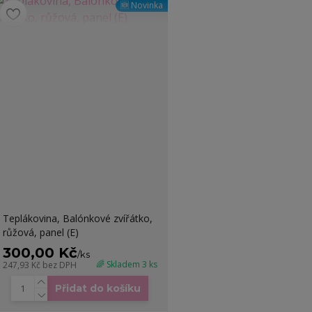
🆕 Novinka
Teplákovina, Balónkové zvířátko,
růžová, panel (E)
300,00 Kč
/
ks
🌈 Skladem 3 ks
247,93 Kč
bez DPH
Přidat do košíku