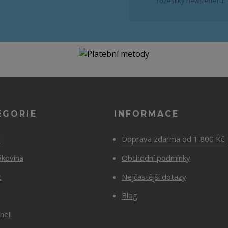
rozesílky newsletteru.
EGORIE
INFORMACE
y
Doprava zdarma od 1 800 Kč
ákovina
Obchodní podmínky
t
Nejčastější dotazy
Blog
hell