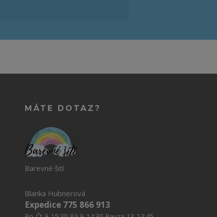
MÁTE DOTAZ?
Barevné šití
Blanka Hubnerová
Expedice 775 866 913
Po-Čt 9-15:30 Pá 9-14:30 Pauza 13-13:45