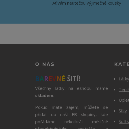
Ať vám neutečou výjimečné kousky
O NÁS
KAT
B
A
R
E
V
N
É
ŠITÍ!
Látk
Všechny látky na eshopu máme
Tepl
skladem
.
Úple
Pokud máte zájem, můžete se
Silky
přidat do naší FB skupiny, kde
Softs
pořádáme několikrát měsíčně
předobjednávky metráže a