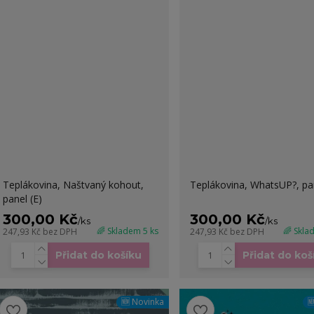
Teplákovina, Naštvaný kohout,
Teplákovina, WhatsUP?, pan
panel (E)
300,00 Kč
300,00 Kč
/
ks
/
ks
🌈 Skladem 5 ks
🌈 Skla
247,93 Kč
bez DPH
247,93 Kč
bez DPH
Přidat do košíku
Přidat do koš
🆕 Novinka
