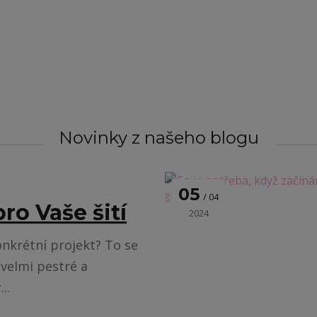
Novinky z našeho blogu
05
04
ro Vaše šití
2024
nkrétní projekt? To se
 velmi pestré a
..