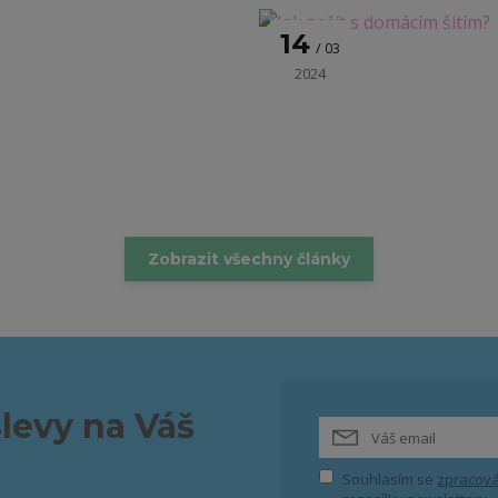
14
03
2024
Zobrazit všechny články
slevy na Váš
Souhlasím se
zpracová