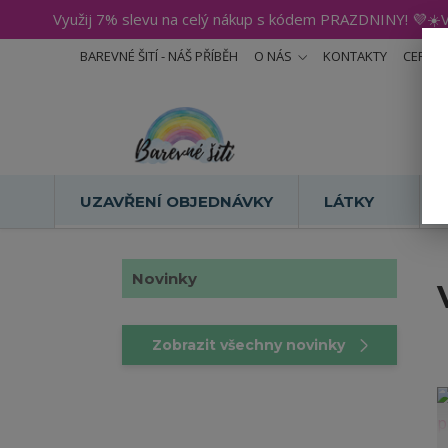
Využij 7% slevu na celý nákup s kódem PRAZDNINY! 💜☀️V
BAREVNÉ ŠITÍ - NÁŠ PŘÍBĚH
O NÁS
KONTAKTY
CERTIF
UZAVŘENÍ OBJEDNÁVKY
LÁTKY
Novinky
Zobrazit všechny novinky