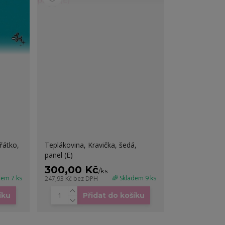
řátko,
Teplákovina, Kravička, šedá,
panel (E)
300,00 Kč
/
ks
dem 7 ks
🌈 Skladem 9 ks
247,93 Kč
bez DPH
íku
Přidat do košíku