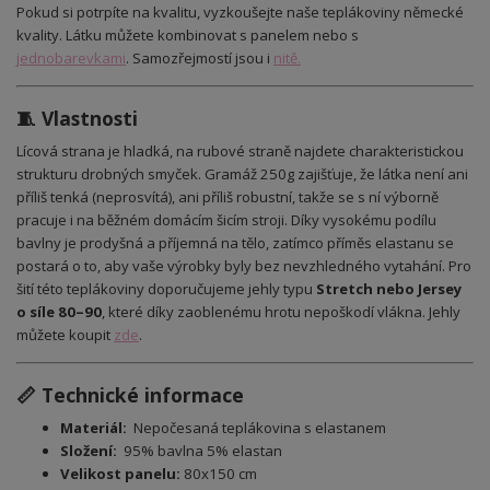
Pokud si potrpíte na kvalitu, vyzkoušejte naše teplákoviny německé
kvality. Látku můžete kombinovat s panelem nebo s
jednobarevkami
. Samozřejmostí jsou i
nitě.
🧵 Vlastnosti
Lícová strana je hladká, na rubové straně najdete charakteristickou
strukturu drobných smyček. Gramáž 250g zajišťuje, že látka není ani
příliš tenká (neprosvítá), ani příliš robustní, takže se s ní výborně
pracuje i na běžném domácím šicím stroji. Díky vysokému podílu
bavlny je prodyšná a příjemná na tělo, zatímco příměs elastanu se
postará o to, aby vaše výrobky byly bez nevzhledného vytahání. Pro
šití této teplákoviny doporučujeme jehly typu
Stretch nebo Jersey
o síle 80–90
, které díky zaoblenému hrotu nepoškodí vlákna. Jehly
můžete koupit
zde
.
📏 Technické informace
Materiál:
Nepočesaná teplákovina s elastanem
Složení:
95% bavlna 5% elastan
Velikost panelu:
80x150 cm