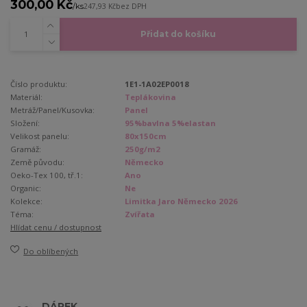
300,00 Kč
/
ks
247,93 Kč
bez DPH
Přidat do košíku
Číslo produktu:
1E1-1A02EP0018
Materiál:
Teplákovina
Metráž/Panel/Kusovka:
Panel
Složení:
95%bavlna 5%elastan
Velikost panelu:
80x150cm
Gramáž:
250g/m2
Země původu:
Německo
Oeko-Tex 100, tř.1:
Ano
Organic:
Ne
Kolekce:
Limitka Jaro Německo 2026
Téma:
Zvířata
Hlídat cenu / dostupnost
Do oblíbených
DÁREK