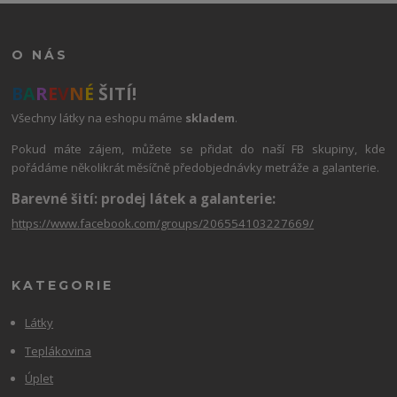
O NÁS
B
A
R
E
V
N
É
ŠITÍ!
Všechny látky na eshopu máme
skladem
.
Pokud máte zájem, můžete se přidat do naší FB skupiny, kde
pořádáme několikrát měsíčně předobjednávky metráže a galanterie.
Barevné šití: prodej látek a galanterie:
https://www.facebook.com/groups/206554103227669/
KATEGORIE
Látky
Teplákovina
Úplet