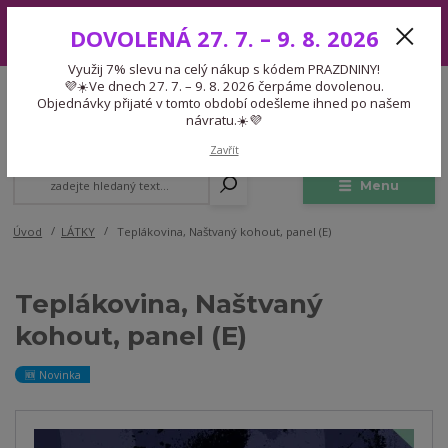
Využij 7% slevu na celý nákup s kódem PRAZDNINY! 💜☀️Ve dnech 27.
DOVOLENÁ 27. 7. – 9. 8. 2026
7. – 9. 8. 2026 čerpáme dovolenou. Objednávky přijaté v tomto období
odešleme ihned po našem návratu.☀️💜
Využij 7% slevu na celý nákup s kódem PRAZDNINY!
Expedice 775 866 913
💜☀️Ve dnech 27. 7. – 9. 8. 2026 čerpáme dovolenou.
CZK
Po-Čt 9-15:30 Pá 9-14:30 Pauza 13-13:45
Objednávky přijaté v tomto období odešleme ihned po našem
návratu.☀️💜
0
0,00 Kč
Zavřít
Menu
Úvod
LÁTKY
Teplákovina, Naštvaný kohout, panel (E)
Teplákovina, Naštvaný
kohout, panel (E)
🆕 Novinka