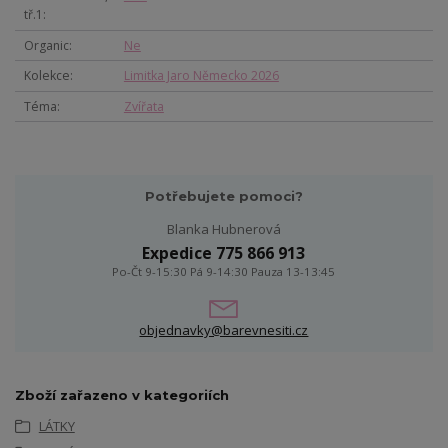
tř.1
Organic
Ne
Kolekce
Limitka Jaro Německo 2026
Téma
Zvířata
Potřebujete pomoci?
Blanka Hubnerová
Expedice 775 866 913
Po-Čt 9-15:30 Pá 9-14:30 Pauza 13-13:45
objednavky@barevnesiti.cz
Zboží zařazeno v kategoriích
LÁTKY