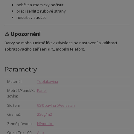
nebělit a chemicky nečistit
prát i žehlit z rubové strany
nesušit v sušičce
⚠️ Upozornění
Barvy se mohou mírně lišit v závislosti na nastavení a kalibraci
zobrazovacího zařízení (PC, mobilní telefon).
Parametry
Materiál
Teplákovina
Metráž/Panel/Ku
Panel
sovka
Složení
95%bavlna 5%elastan
Gramáž
250g/m2
Země původu
Německo
Oeko-Tex 100,
Ano