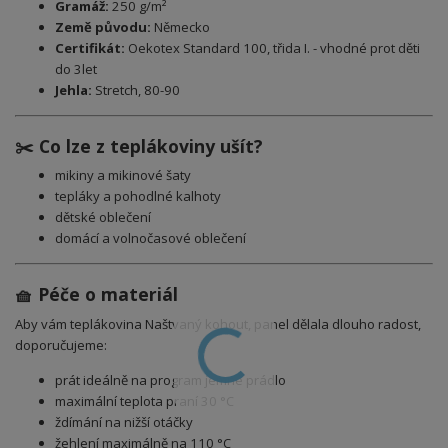
Gramáž:
250 g/m²
Země původu:
Německo
Certifikát:
Oekotex Standard 100, třida I. - vhodné prot děti
do 3let
Jehla:
Stretch, 80-90
✂️ Co lze z teplákoviny ušít?
mikiny a mikinové šaty
tepláky a pohodlné kalhoty
dětské oblečení
domácí a volnočasové oblečení
🧺 Péče o materiál
Aby vám teplákovina Naštvaný kohout, panel
dělala dlouho radost,
doporučujeme:
prát ideálně na program jemné prádlo
maximální teplota praní 30 °C
ždímání na nižší otáčky
žehlení maximálně na 110 °C