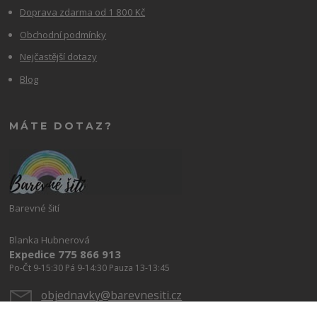
Doprava zdarma od 1 800 Kč
Obchodní podmínky
Nejčastější dotazy
Blog
MÁTE DOTAZ?
Barevné šití
Blanka Hubnerová
Expedice 775 866 913
Po-Čt 9-15:30 Pá 9-14:30 Pauza 13-13:45
objednavky@barevnesiti.cz