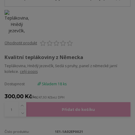
Ohodnotit produkt
Kvalitní teplákoviny z Německa
Teplákovina, Hnědý jezevčík, šedá s pruhy, panel z německé jarní
kolekce.
celý popis
Dostupnost
🌈 Skladem 18 ks
300,00 Kč
/
ks
247,93 Kč
bez DPH
Přidat do košíku
Číslo produktu:
1E1-1A02EP0021