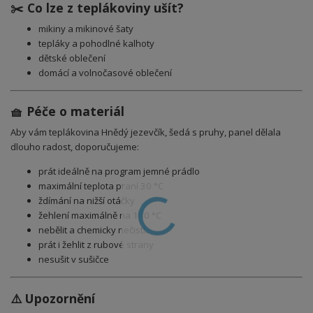
✂️ Co lze z teplákoviny ušít?
mikiny a mikinové šaty
tepláky a pohodlné kalhoty
dětské oblečení
domácí a volnočasové oblečení
🧺 Péče o materiál
Aby vám teplákovina
Hnědý jezevčík, šedá s pruhy
, panel
dělala
dlouho radost, doporučujeme:
prát ideálně na program jemné prádlo
maximální teplota praní 30 °C
ždímání na nižší otáčky
žehlení maximálně na 110 °C
nebělit a chemicky nečistit
prát i žehlit z rubové strany
nesušit v sušičce
⚠️ Upozornění