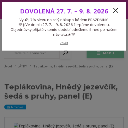
Využij 7% slevu na celý nákup s kódem PRAZDNINY! 💜☀️Ve dnech 27.
DOVOLENÁ 27. 7. – 9. 8. 2026
7. – 9. 8. 2026 čerpáme dovolenou. Objednávky přijaté v tomto období
odešleme ihned po našem návratu.☀️💜
Využij 7% slevu na celý nákup s kódem PRAZDNINY!
Expedice 775 866 913
💜☀️Ve dnech 27. 7. – 9. 8. 2026 čerpáme dovolenou.
CZK
Po-Čt 9-15:30 Pá 9-14:30 Pauza 13-13:45
Objednávky přijaté v tomto období odešleme ihned po našem
návratu.☀️💜
0
0,00 Kč
Zavřít
Menu
Úvod
LÁTKY
Teplákovina, Hnědý jezevčík, šedá s pruhy, panel (E)
Teplákovina, Hnědý jezevčík,
šedá s pruhy, panel (E)
🆕 Novinka