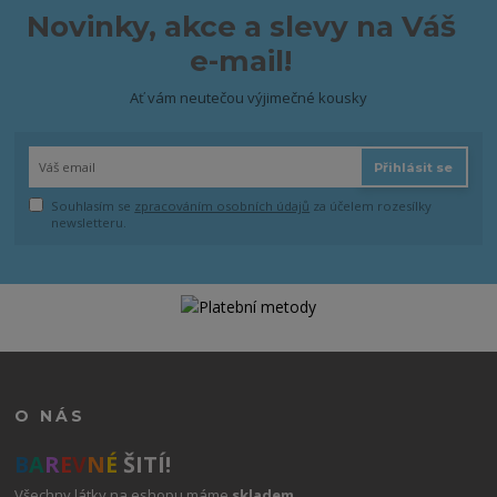
Novinky, akce a slevy na Váš
e-mail!
Ať vám neutečou výjimečné kousky
Přihlásit se
Souhlasím se
zpracováním osobních údajů
za účelem rozesílky
newsletteru.
O NÁS
B
A
R
E
V
N
É
ŠITÍ!
Všechny látky na eshopu máme
skladem
.