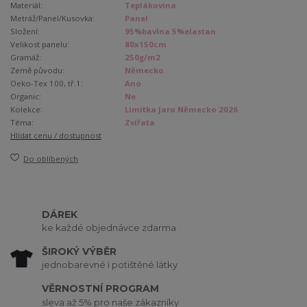
Materiál:
Teplákovina
Metráž/Panel/Kusovka:
Panel
Složení:
95%bavlna 5%elastan
Velikost panelu:
80x150cm
Gramáž:
250g/m2
Země původu:
Německo
Oeko-Tex 100, tř.1:
Ano
Organic:
Ne
Kolekce:
Limitka Jaro Německo 2026
Téma:
Zvířata
Hlídat cenu / dostupnost
Do oblíbených
DÁREK
ke každé objednávce zdarma
ŠIROKÝ VÝBĚR
jednobarevné i potištěné látky
VĚRNOSTNÍ PROGRAM
sleva až 5% pro naše zákazníky