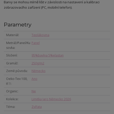
Barvy se mohou mírně lišit v závislosti na nastavení a kalibraci
zobrazovacího zařízení (PC, mobilní telefon).
Parametry
Materiál
Teplákovina
Metráž/Panel/Ku
Panel
sovka
Složení
95%bavlna 5%elastan
Gramáž
250g/m2
Země původu
Německo
Oeko-Tex 100,
Ano
tř.1
Organic
Ne
Kolekce
Limitka Jaro Německo 2026
Téma
Zvířata