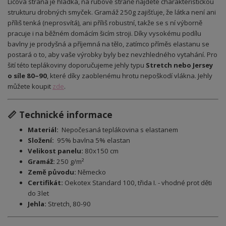
Lícová strana je hladká, na rubové straně najdete charakteristickou
strukturu drobných smyček. Gramáž 250g zajišťuje, že látka není ani
příliš tenká (neprosvítá), ani příliš robustní, takže se s ní výborně
pracuje i na běžném domácím šicím stroji. Díky vysokému podílu
bavlny je prodyšná a příjemná na tělo, zatímco příměs elastanu se
postará o to, aby vaše výrobky byly bez nevzhledného vytahání. Pro
šití této teplákoviny doporučujeme jehly typu
Stretch nebo Jersey
o síle 80–90
, které díky zaoblenému hrotu nepoškodí vlákna. Jehly
můžete koupit
zde
.
📏 Technické informace
Materiál:
Nepočesaná teplákovina s elastanem
Složení:
95% bavlna 5% elastan
Velikost panelu:
80x150 cm
Gramáž:
250 g/m²
Země původu:
Německo
Certifikát:
Oekotex Standard 100, třida I. - vhodné prot děti
do 3let
Jehla:
Stretch, 80-90