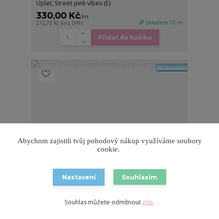
Úplet, Street pink vibes (E)
330,00 Kč
/
m
🌈 Skladem 12 m
272,73 Kč
bez DPH
Přidat do košíku
🆕 Novinka
Abychom zajistili tvůj pohodový nákup využíváme soubory
cookie.
Nastavení
Souhlasím
Souhlas můžete odmítnout
zde
.
Úplet, Černé trojúhelníčky na žluté (E)