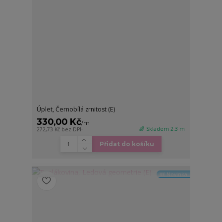
Úplet, Černobílá zrnitost (E)
330,00 Kč
/
m
🌈 Skladem 2.3 m
272,73 Kč
bez DPH
Přidat do košíku
🆕 Novinka