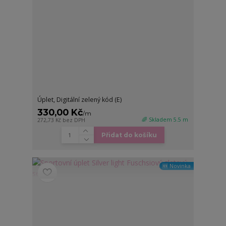
Úplet, Digitální zelený kód (E)
330,00 Kč
/
m
🌈 Skladem 5.5 m
272,73 Kč
bez DPH
Přidat do košíku
🆕 Novinka