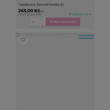
Teplákovina, Barevné lentilky (E)
265,00 Kč
/
m
🌈 Skladem 3.9 m
219,01 Kč
bez DPH
Přidat do košíku
🆕 Novinka