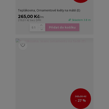
Teplákovina, Ornamentové květy na mátě (E)
265,00 Kč
/
m
🌈 Skladem 3.8 m
219,01 Kč
bez DPH
Přidat do košíku
365,00 Kč
- 27 %