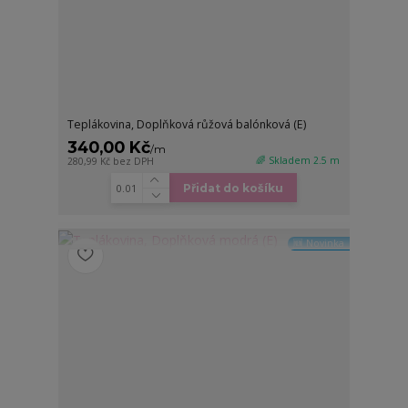
Teplákovina, Doplňková růžová balónková (E)
340,00 Kč
/
m
🌈 Skladem 2.5 m
280,99 Kč
bez DPH
Přidat do košíku
🆕 Novinka