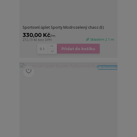
Sportovní úplet Sporty Modrozelený chaoz (E)
330,00 Kč
/
m
🌈 Skladem 2.1 m
272,73 Kč
bez DPH
Přidat do košíku
🆕 Novinka