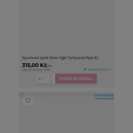
Sportovní úplet Silver light Tyrkysový třpyt (E)
315,00 Kč
/
m
🌈 Skladem 0.8 m
260,33 Kč
bez DPH
Přidat do košíku
🆕 Novinka