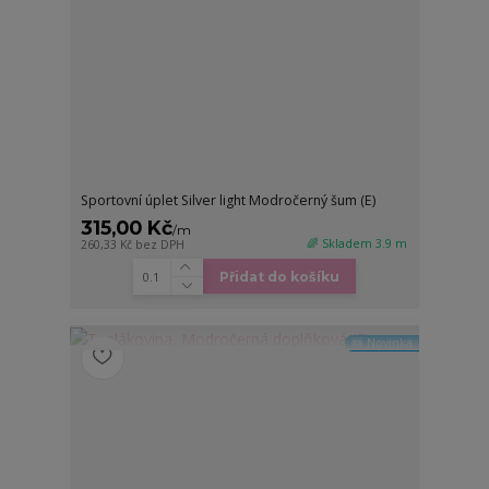
Sportovní úplet Silver light Modročerný šum (E)
315,00 Kč
/
m
🌈 Skladem 3.9 m
260,33 Kč
bez DPH
Přidat do košíku
🆕 Novinka