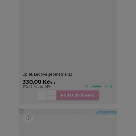
Úplet, Ledová geometrie (E)
330,00 Kč
/
m
🌈 Skladem 4.7 m
272,73 Kč
bez DPH
Přidat do košíku
🆕 Novinka