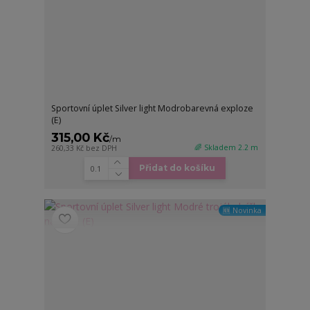
Sportovní úplet Silver light Modrobarevná exploze
(E)
315,00 Kč
/
m
🌈 Skladem 2.2 m
260,33 Kč
bez DPH
Přidat do košíku
🆕 Novinka