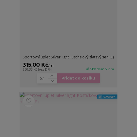
Sportovní úplet Silver light Fuschsiový zlatavý sen (E)
315,00 Kč
/
m
🌈 Skladem 5.2 m
260,33 Kč
bez DPH
Přidat do košíku
🆕 Novinka