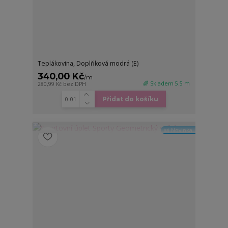
Teplákovina, Doplňková modrá (E)
340,00 Kč
/
m
🌈 Skladem 5.5 m
280,99 Kč
bez DPH
Přidat do košíku
🆕 Novinka