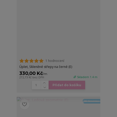
1 hodnocení
Úplet, Skleněné střepy na černé (E)
330,00 Kč
/
m
🌈 Skladem 1.4 m
272,73 Kč
bez DPH
Přidat do košíku
🆕 Novinka