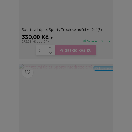
Sportovní úplet Sporty Tropické noční vlnění (E)
330,00 Kč
/
m
🌈 Skladem 3.7 m
272,73 Kč
bez DPH
Přidat do košíku
🆕 Novinka