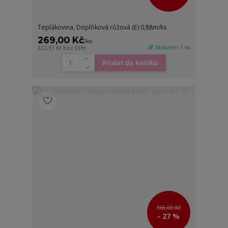
Teplákovina, Doplňková růžová (E) 0,88m/ks
269,00 Kč
/
ks
🌈 Skladem 1 ks
222,31 Kč
bez DPH
Přidat do košíku
365,00 Kč
- 27 %