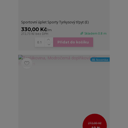
Sportovní úplet Sporty Tyrkysový třpyt (E)
330,00 Kč
/
m
🌈 Skladem 0.8 m
272,73 Kč
bez DPH
Přidat do košíku
🆕 Novinka
272,00 Kč
- 10 %