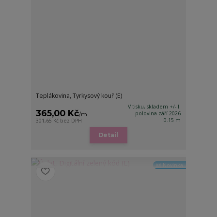
Teplákovina, Tyrkysový kouř (E)
V tisku, skladem +/- I.
365,00 Kč
polovina září 2026
/
m
0.15 m
301,65 Kč
bez DPH
Detail
🆕 Novinka