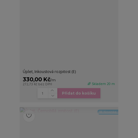
Úplet, Inkoustová rozpitost (E)
330,00 Kč
/
m
🌈 Skladem 20 m
272,73 Kč
bez DPH
Přidat do košíku
🆕 Novinka