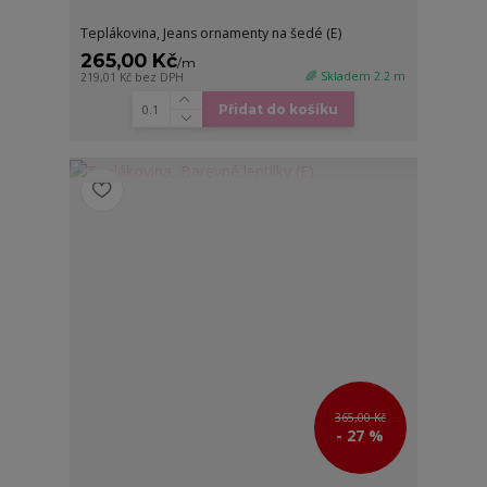
Teplákovina, Jeans ornamenty na šedé (E)
265,00 Kč
/
m
🌈 Skladem 2.2 m
219,01 Kč
bez DPH
Přidat do košíku
365,00 Kč
- 27 %