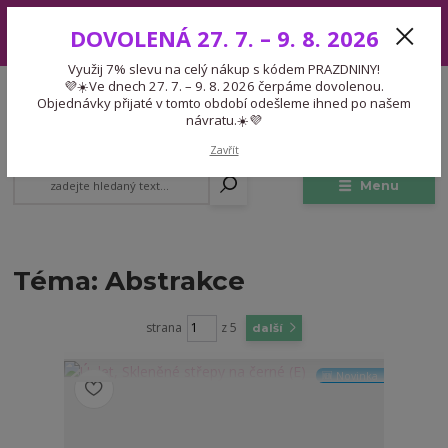
Využij 7% slevu na celý nákup s kódem PRAZDNINY! 💜☀️Ve dnech 27.
DOVOLENÁ 27. 7. – 9. 8. 2026
7. – 9. 8. 2026 čerpáme dovolenou. Objednávky přijaté v tomto období
odešleme ihned po našem návratu.☀️💜
Využij 7% slevu na celý nákup s kódem PRAZDNINY!
Expedice 775 866 913
💜☀️Ve dnech 27. 7. – 9. 8. 2026 čerpáme dovolenou.
CZK
Po-Čt 9-15:30 Pá 9-14:30 Pauza 13-13:45
Objednávky přijaté v tomto období odešleme ihned po našem
návratu.☀️💜
0
0,00 Kč
Zavřít
Menu
Téma: Abstrakce
strana
z 5
další
🆕 Novinka