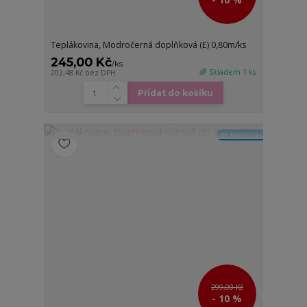
Teplákovina, Modročerná doplňková (E) 0,80m/ks
245,00 Kč
/
ks
🌈 Skladem 1 ks
202,48 Kč
bez DPH
Přidat do košíku
🆕 Novinka
299,00 Kč
- 10 %