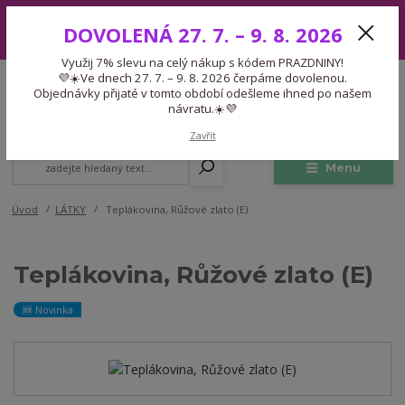
Využij 7% slevu na celý nákup s kódem PRAZDNINY! 💜☀️Ve dnech 27.
DOVOLENÁ 27. 7. – 9. 8. 2026
7. – 9. 8. 2026 čerpáme dovolenou. Objednávky přijaté v tomto období
odešleme ihned po našem návratu.☀️💜
Využij 7% slevu na celý nákup s kódem PRAZDNINY!
Expedice 775 866 913
💜☀️Ve dnech 27. 7. – 9. 8. 2026 čerpáme dovolenou.
CZK
Po-Čt 9-15:30 Pá 9-14:30 Pauza 13-13:45
Objednávky přijaté v tomto období odešleme ihned po našem
návratu.☀️💜
0
0,00 Kč
Zavřít
Menu
Úvod
LÁTKY
Teplákovina, Růžové zlato (E)
Teplákovina, Růžové zlato (E)
🆕 Novinka