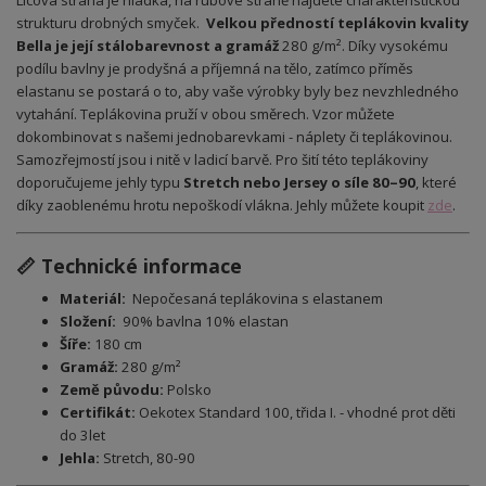
Lícová strana je hladká, na rubové straně najdete charakteristickou
strukturu drobných smyček.
Velkou předností teplákovin kvality
Bella je její stálobarevnost a gramáž
280 g/m². Díky vysokému
podílu bavlny je prodyšná a příjemná na tělo, zatímco příměs
elastanu se postará o to, aby vaše výrobky byly bez nevzhledného
vytahání. Teplákovina pruží v obou směrech.
Vzor můžete
dokombinovat s našemi jednobarevkami - náplety či teplákovinou.
Samozřejmostí jsou i nitě v ladicí barvě. Pro šití této teplákoviny
doporučujeme jehly typu
Stretch nebo Jersey o síle 80–90
, které
díky zaoblenému hrotu nepoškodí vlákna. Jehly můžete koupit
zde
.
📏 Technické informace
Materiál:
Nepočesaná teplákovina s elastanem
Složení:
90% bavlna 10% elastan
Šíře:
180 cm
Gramáž:
280 g/m²
Země původu:
Polsko
Certifikát:
Oekotex Standard 100, třida I. - vhodné prot děti
do 3let
Jehla:
Stretch, 80-90