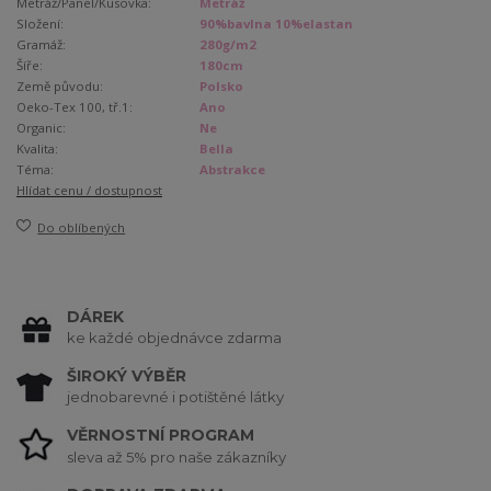
Metráž/Panel/Kusovka:
Metráž
Složení:
90%bavlna 10%elastan
Gramáž:
280g/m2
Šíře:
180cm
Země původu:
Polsko
Oeko-Tex 100, tř.1:
Ano
Organic:
Ne
Kvalita:
Bella
Téma:
Abstrakce
Hlídat cenu / dostupnost
Do oblíbených
DÁREK
ke každé objednávce zdarma
ŠIROKÝ VÝBĚR
jednobarevné i potištěné látky
VĚRNOSTNÍ PROGRAM
sleva až 5% pro naše zákazníky