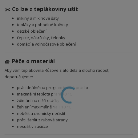
✂️ Co lze z teplákoviny ušít
mikiny a mikinové šaty
tepláky a pohodlné kalhoty
dětské oblečení
čepice, nákrčníky, čelenky
domácí a volnočasové oblečení
🧺 Péče o materiál
Aby vám teplákovina Růžové zlato dělala dlouho radost,
doporučujeme:
prát ideálně na program jemné prádlo
maximální teplota praní 30 °C
ždímání na nižší otáčky
žehlení maximálně na 110 °C
nebělit a chemicky nečistit
prát i žehlit z rubové strany
nesušit v sušičce