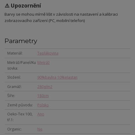
⚠️ Upozornění
Barvy se mohou mírně lišit v závislosti na nastavení a kalibraci
zobrazovacího zařízení (PC, mobilní telefon)
Parametry
Materiál
Teplákovina
Metráž/Panel/Ku
Metráž
sovka
Složení
90%bavlna 10%elastan
Gramáž
280g/m2
Šíře
180cm
Země původu
Polsko
Oeko-Tex 100,
Ano
tř.1
Organic
Ne