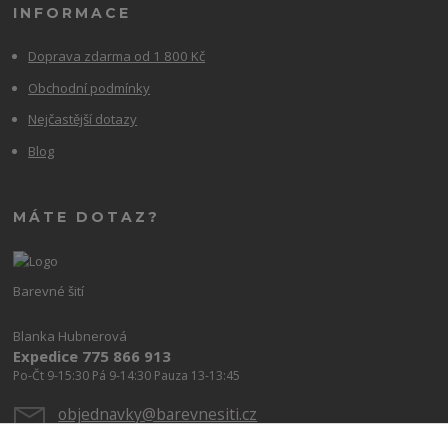
INFORMACE
Doprava zdarma od 1 800 Kč
Obchodní podmínky
Nejčastější dotazy
Blog
MÁTE DOTAZ?
Barevné šití
Blanka Hubnerová
Expedice 775 866 913
Po-Čt 9-15:30 Pá 9-14:30 Pauza 13-13:45
objednavky@barevnesiti.cz