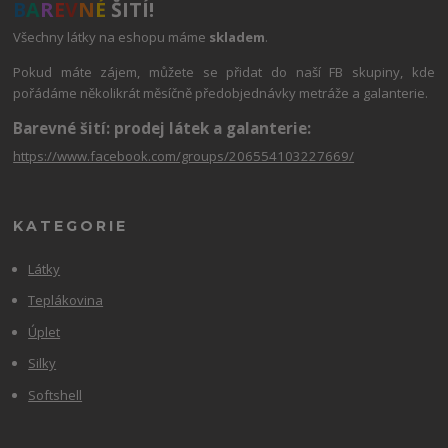
B
A
R
E
V
N
É
ŠITÍ!
Všechny látky na eshopu máme
skladem
.
Pokud máte zájem, můžete se přidat do naší FB skupiny, kde
pořádáme několikrát měsíčně předobjednávky metráže a galanterie.
Barevné šití: prodej látek a galanterie:
https://www.facebook.com/groups/206554103227669/
KATEGORIE
Látky
Teplákovina
Úplet
Silky
Softshell