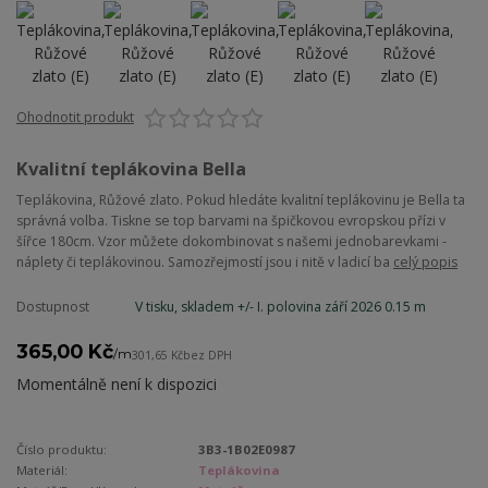
Ohodnotit produkt
Kvalitní teplákovina Bella
Teplákovina, Růžové zlato. Pokud hledáte kvalitní teplákovinu je Bella ta
správná volba. Tiskne se top barvami na špičkovou evropskou přízi v
šířce 180cm. Vzor můžete dokombinovat s našemi jednobarevkami -
náplety či teplákovinou. Samozřejmostí jsou i nitě v ladicí ba
celý popis
Dostupnost
V tisku, skladem +/- I. polovina září 2026 0.15 m
365,00 Kč
/
m
301,65 Kč
bez DPH
Momentálně není k dispozici
Číslo produktu:
3B3-1B02E0987
Materiál:
Teplákovina