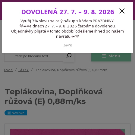
Využij 7% slevu na celý nákup s kódem PRAZDNINY! 💜☀️Ve dnech 27.
DOVOLENÁ 27. 7. – 9. 8. 2026
7. – 9. 8. 2026 čerpáme dovolenou. Objednávky přijaté v tomto období
odešleme ihned po našem návratu.☀️💜
Využij 7% slevu na celý nákup s kódem PRAZDNINY!
Expedice 775 866 913
💜☀️Ve dnech 27. 7. – 9. 8. 2026 čerpáme dovolenou.
CZK
Po-Čt 9-15:30 Pá 9-14:30 Pauza 13-13:45
Objednávky přijaté v tomto období odešleme ihned po našem
návratu.☀️💜
0
0,00 Kč
Zavřít
Menu
Úvod
LÁTKY
Teplákovina, Doplňková růžová (E) 0,88m/ks
Teplákovina, Doplňková
růžová (E) 0,88m/ks
🆕 Novinka