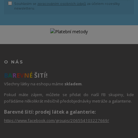
Souhlasím se
zpracováním osobních údajů
za účelem rozesílky
newsletteru.
O NÁS
B
A
R
E
V
N
É
ŠITÍ!
Všechny látky na eshopu máme
skladem
.
Pokud máte zájem, můžete se přidat do naší FB skupiny, kde
pořádáme několikrát měsíčně předobjednávky metráže a galanterie.
Barevné šití: prodej látek a galanterie:
https://www.facebook.com/groups/206554103227669/