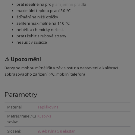
prát ideálně na program jemné prádlo
maximální teplota praní 30 °C
ždímání na nižší otáčky
žehlení maximálně na 110 °C
nebělit a chemicky nečistit
prát i žehlit z rubové strany
nesušit v sušičce
⚠️ Upozornění
Barvy se mohou mírně lišit v závislosti na nastavení a kalibraci
zobrazovacího zařízení (PC, mobilní telefon).
Parametry
Materiál
Teplákovina
Metráž/Panel/Ku
Kusovka
sovka
Složení
95%bavlna 5%elastan