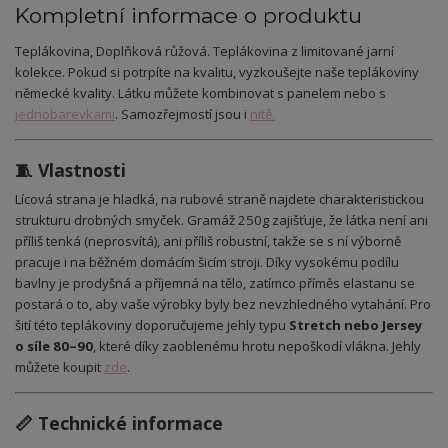
Kompletní informace o produktu
Teplákovina,
Doplňková růžová
. Teplákovina z limitované jarní
kolekce. Pokud si potrpíte na kvalitu, vyzkoušejte naše teplákoviny
německé kvality. Látku můžete kombinovat s panelem nebo s
jednobarevkami
. Samozřejmostí jsou i
nitě.
🧵 Vlastnosti
Lícová strana je hladká, na rubové straně najdete charakteristickou
strukturu drobných smyček. Gramáž 250g zajišťuje, že látka není ani
příliš tenká (neprosvítá), ani příliš robustní, takže se s ní výborně
pracuje i na běžném domácím šicím stroji. Díky vysokému podílu
bavlny je prodyšná a příjemná na tělo, zatímco příměs elastanu se
postará o to, aby vaše výrobky byly bez nevzhledného vytahání. Pro
šití této teplákoviny doporučujeme jehly typu
Stretch nebo Jersey
o síle 80–90
, které díky zaoblenému hrotu nepoškodí vlákna. Jehly
můžete koupit
zde
.
📏 Technické informace