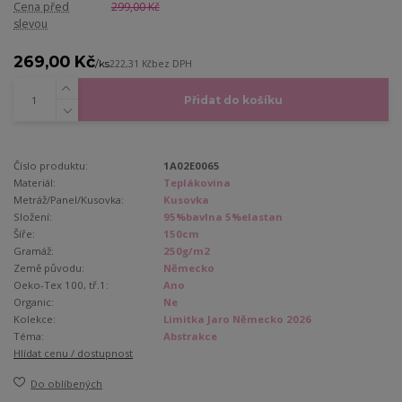
Cena před
299,00 Kč
slevou
269,00 Kč
/
ks
222,31 Kč
bez DPH
Přidat do košíku
Číslo produktu:
1A02E0065
Materiál:
Teplákovina
Metráž/Panel/Kusovka:
Kusovka
Složení:
95%bavlna 5%elastan
Šíře:
150cm
Gramáž:
250g/m2
Země původu:
Německo
Oeko-Tex 100, tř.1:
Ano
Organic:
Ne
Kolekce:
Limitka Jaro Německo 2026
Téma:
Abstrakce
Hlídat cenu / dostupnost
Do oblíbených