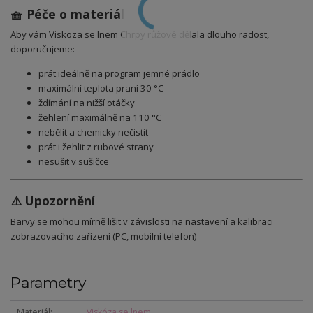
🧺 Péče o materiál
Aby vám Viskoza se lnem Chrpy růžové dělala dlouho radost,
doporučujeme:
prát ideálně na program jemné prádlo
maximální teplota praní 30 °C
ždímání na nižší otáčky
žehlení maximálně na 110 °C
nebělit a chemicky nečistit
prát i žehlit z rubové strany
nesušit v sušičce
⚠️ Upozornění
Barvy se mohou mírně lišit v závislosti na nastavení a kalibraci
zobrazovacího zařízení (PC, mobilní telefon)
Parametry
Materiál
Viskóza se lnem