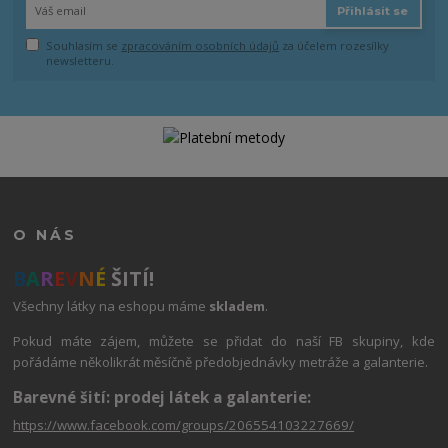
Přihlásit se
Souhlasím se
zpracováním osobních údajů
za účelem rozesílky
newsletteru.
O NÁS
B
A
R
E
V
N
É
ŠITÍ!
Všechny látky na eshopu máme
skladem
.
Pokud máte zájem, můžete se přidat do naší FB skupiny, kde
pořádáme několikrát měsíčně předobjednávky metráže a galanterie.
Barevné šití: prodej látek a galanterie:
https://www.facebook.com/groups/206554103227669/