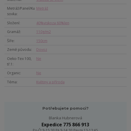
Metráž/Panel/Ku
Metráž
sovka
Složení
40%viskoza 60%len
Gramáž
110g/m2
Šíře
150cm
Země původu
Dovoz
Oeko-Tex 100,
Ne
tř.1
Organic
Ne
Téma
Květiny a příroda
Potřebujete pomoci?
Blanka Hubnerová
Expedice 775 866 913
Po-Čt 9-15:30 Pá 9-14:30 Pauza 13-13:45