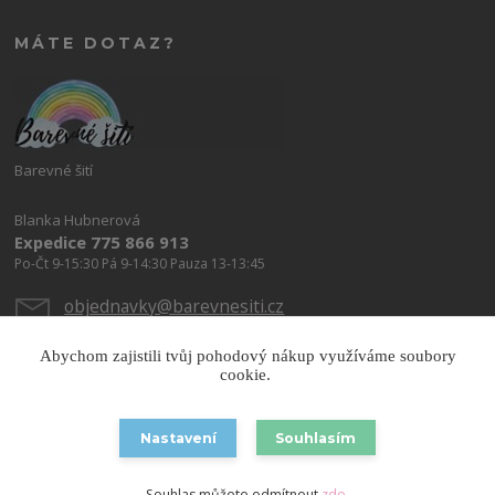
MÁTE DOTAZ?
Barevné šití
Blanka Hubnerová
Expedice 775 866 913
Po-Čt 9-15:30 Pá 9-14:30 Pauza 13-13:45
objednavky@barevnesiti.cz
Abychom zajistili tvůj pohodový nákup využíváme soubory
cookie.
Nastavení
Souhlasím
Copyright © 2026 Barevnesiti.cz
Souhlas můžete odmítnout
zde
.