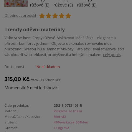
Ohodnotit produkt
Trendy oděvní materiály
Viskoza se lnem Chrpy růžové. Viskózovo-lněná látka – elegance a
přírodní komfort v jednom. Objevte dokonalou rovnováhu mezi
přirozenou krásou lnu a jemností viskózy! Tato exkluzivní směsová látka
vás okouzlí svou lehkostí, prodyšností a hebkým omakem.
celý popis
Dostupnost
Není skladem
315,00 Kč
/
m
260,33 Kč
bez DPH
Momentálně není k dispozici
Číslo produktu:
2D2-1J07E3403-R
Materiál:
Viskóza se lnem
Metráž/Panel/Kusovka:
Metráž
Složení:
40%viskoza 60%len
Gramáž:
110g/m2