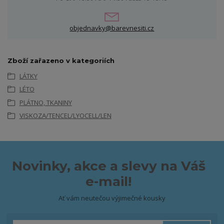
objednavky@barevnesiti.cz
Zboží zařazeno v kategoriích
LÁTKY
LÉTO
PLÁTNO, TKANINY
VISKOZA/TENCEL/LYOCELL/LEN
Novinky, akce a slevy na Váš
e-mail!
Ať vám neutečou výjimečné kousky