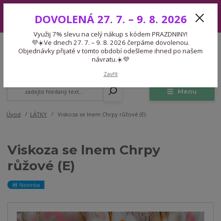
Využij 7% slevu na celý nákup s kódem PRAZDNINY! 💜☀️Ve dnech 27.
DOVOLENÁ 27. 7. – 9. 8. 2026
7. – 9. 8. 2026 čerpáme dovolenou. Objednávky přijaté v tomto období
odešleme ihned po našem návratu.☀️💜
Využij 7% slevu na celý nákup s kódem PRAZDNINY!
Expedice 775 866 913
💜☀️Ve dnech 27. 7. – 9. 8. 2026 čerpáme dovolenou.
CZK
Po-Čt 9-15:30 Pá 9-14:30 Pauza 13-13:45
Objednávky přijaté v tomto období odešleme ihned po našem
návratu.☀️💜
0
0,00 Kč
Zavřít
Menu
Úvod
LÁTKY
Viskoza se lnem Chrpy růžové (E)
Viskoza se lnem Chrpy
růžové (E)
🆕 Novinka