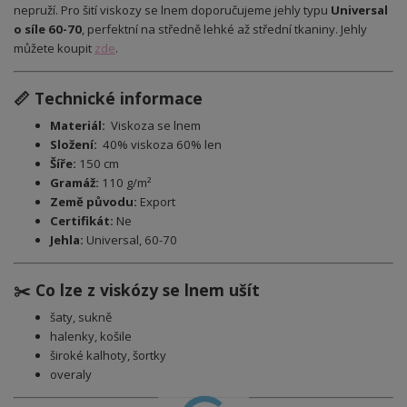
nepruží. Pro šití viskozy se lnem doporučujeme jehly typu
Universal
o síle 60-70
, perfektní na středně lehké až střední tkaniny. Jehly
můžete koupit
zde
.
📏 Technické informace
Materiál:
Viskoza se lnem
Složení:
40
% viskoza 60% len
Šíře:
150 cm
Gramáž:
110 g/m²
Země původu:
Export
Certifikát:
Ne
Jehla:
Universal, 60-70
✂️ Co lze z viskózy se lnem ušít
šaty, sukně
halenky, košile
široké kalhoty, šortky
overaly