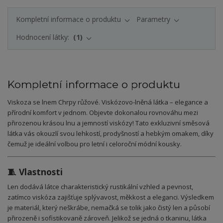
Kompletní informace o produktu
Parametry
Hodnocení látky:
1
Kompletní informace o produktu
Viskoza se lnem Chrpy růžové. Viskózovo-lněná látka – elegance a
přírodní komfort v jednom. Objevte dokonalou rovnováhu mezi
přirozenou krásou lnu a jemností viskózy! Tato exkluzivní směsová
látka vás okouzlí svou lehkostí, prodyšností a hebkým omakem, díky
čemuž je ideální volbou pro letní i celoroční módní kousky.
🧵 Vlastnosti
Len dodává látce charakteristický rustikální vzhled a pevnost,
zatímco viskóza zajišťuje splývavost, měkkost a eleganci. Výsledkem
je materiál, který neškrábe, nemačká se tolik jako čistý len a působí
přirozeně i sofistikovaně zároveň. Jelikož se jedná o tkaninu, látka