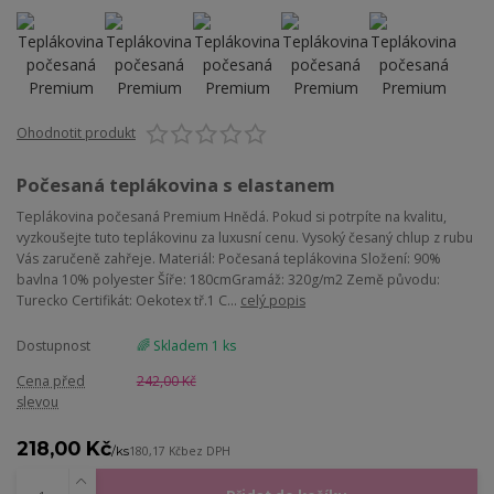
Ohodnotit produkt
Počesaná teplákovina s elastanem
Teplákovina počesaná Premium Hnědá. Pokud si potrpíte na kvalitu,
vyzkoušejte tuto teplákovinu za luxusní cenu. Vysoký česaný chlup z rubu
Vás zaručeně zahřeje. Materiál: Počesaná teplákovina Složení: 90%
bavlna 10% polyester Šíře: 180cmGramáž: 320g/m2 Země původu:
Turecko Certifikát: Oekotex tř.1 C...
celý popis
Dostupnost
🌈 Skladem 1 ks
Cena před
242,00 Kč
slevou
218,00 Kč
/
ks
180,17 Kč
bez DPH