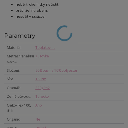
nebělit, chemicky nečistit,
prát i žehlit rubem,
nesušit v sušičce.
Parametry
Materiál
Teplákovina
Metráž/Panel/Ku
Kusovka
sovka
Složení
90%bavlna 10%polyester
Šíře
180cm
Gramáž
320g/m2
Země původu
Turecko
Oeko-Tex 100,
Ano
tř.1
Organic
Ne