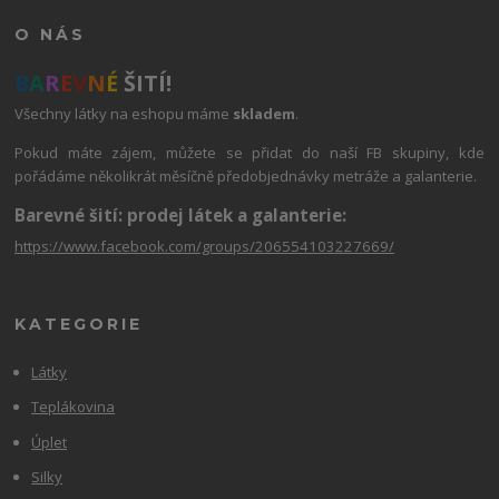
O NÁS
B
A
R
E
V
N
É
ŠITÍ!
Všechny látky na eshopu máme
skladem
.
Pokud máte zájem, můžete se přidat do naší FB skupiny, kde
pořádáme několikrát měsíčně předobjednávky metráže a galanterie.
Barevné šití: prodej látek a galanterie:
https://www.facebook.com/groups/206554103227669/
KATEGORIE
Látky
Teplákovina
Úplet
Silky