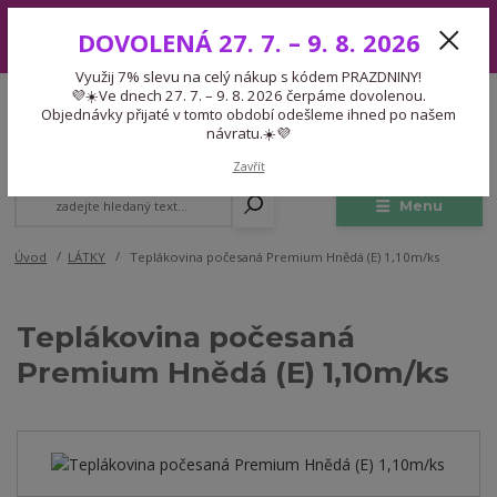
Využij 7% slevu na celý nákup s kódem PRAZDNINY! 💜☀️Ve dnech 27.
DOVOLENÁ 27. 7. – 9. 8. 2026
7. – 9. 8. 2026 čerpáme dovolenou. Objednávky přijaté v tomto období
odešleme ihned po našem návratu.☀️💜
Využij 7% slevu na celý nákup s kódem PRAZDNINY!
Expedice 775 866 913
💜☀️Ve dnech 27. 7. – 9. 8. 2026 čerpáme dovolenou.
CZK
Po-Čt 9-15:30 Pá 9-14:30 Pauza 13-13:45
Objednávky přijaté v tomto období odešleme ihned po našem
návratu.☀️💜
0
0,00 Kč
Zavřít
Menu
Úvod
LÁTKY
Teplákovina počesaná Premium Hnědá (E) 1,10m/ks
Teplákovina počesaná
Premium Hnědá (E) 1,10m/ks