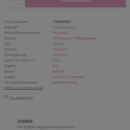
Přidat do košíku
Číslo produktu:
1Y02EP035
Materiál:
Teplákovina
Metráž/Panel/Kusovka:
Kusovka
Složení:
90%bavlna 10%polyester
Šíře:
180cm
Gramáž:
320g/m2
Země původu:
Turecko
Oeko-Tex 100, tř.1:
Ano
Organic:
Ne
Barva:
Hnědá
Kvalita:
Turecko Premium
Téma/Jednobarevné:
Jednobarevná
Hlídat cenu / dostupnost
Do oblíbených
DÁREK
ke každé objednávce zdarma