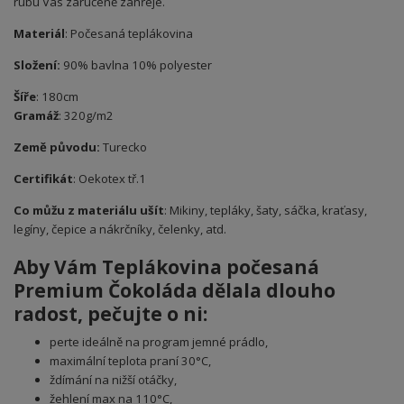
rubu Vás zaručeně zahřeje.
Materiál
: Počesaná teplákovina
Složení:
90% bavlna 10% polyester
Šíře
: 180cm
Gramáž
: 320g/m2
Země původu:
Turecko
Certifikát
: Oekotex tř.1
Co můžu z materiálu ušít
: Mikiny, tepláky, šaty, sáčka, kraťasy,
legíny, čepice a nákrčníky, čelenky, atd.
Aby Vám Teplákovina počesaná
Premium Čokoláda dělala dlouho
radost, pečujte o ni:
perte ideálně na program jemné prádlo,
maximální teplota praní 30°C,
ždímání na nižší otáčky,
žehlení max na 110°C,