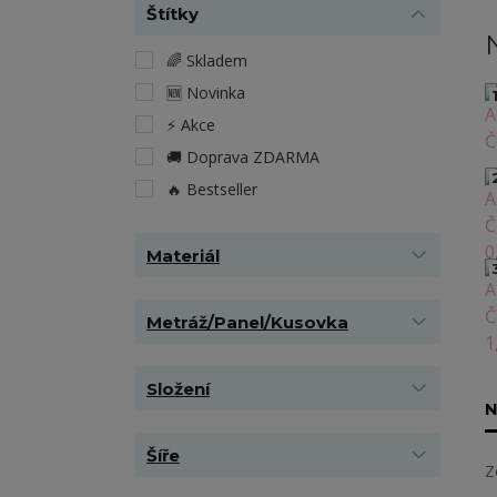
Štítky
🌈 Skladem
🆕 Novinka
1
⚡️ Akce
🚚 Doprava ZDARMA
🔥 Bestseller
Materiál
Metráž/Panel/Kusovka
Složení
N
Šíře
Z