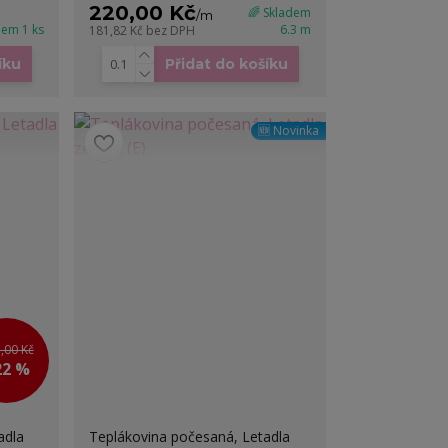
220,00 Kč
🌈 Skladem
/
m
dem 1 ks
6.3 m
181,82 Kč
bez DPH
íku
Přidat do košíku
🆕 Novinka
,00 Kč
22 %
adla
Teplákovina počesaná, Letadla