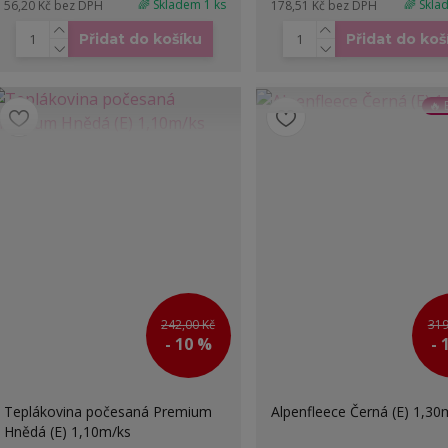
🌈 Skladem 1 ks
🌈 Skla
56,20 Kč
bez DPH
178,51 Kč
bez DPH
Přidat do košíku
Přidat do koš
🔥 
242,00 Kč
319
- 10 %
- 
Teplákovina počesaná Premium
Alpenfleece Černá (E) 1,30
Hnědá (E) 1,10m/ks