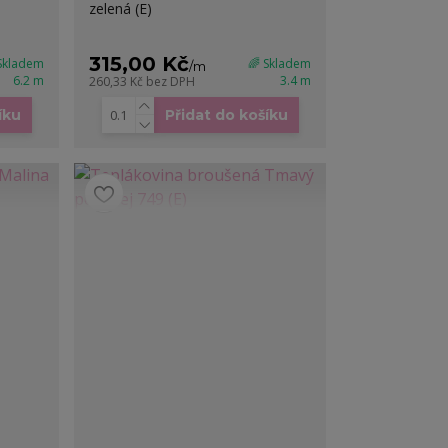
zelená (E)
315,00 Kč
 Skladem
🌈 Skladem
/
m
6.2 m
3.4 m
260,33 Kč
bez DPH
íku
Přidat do košíku