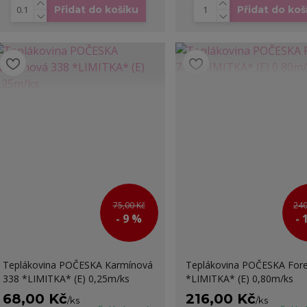
Přidat do košíku
Přidat do koš
75,00 Kč
240
- 9 %
- 
Teplákovina POČESKA Karmínová
Teplákovina POČESKA Fore
338 *LIMITKA* (E) 0,25m/ks
*LIMITKA* (E) 0,80m/ks
68,00 Kč
216,00 Kč
/
ks
/
ks