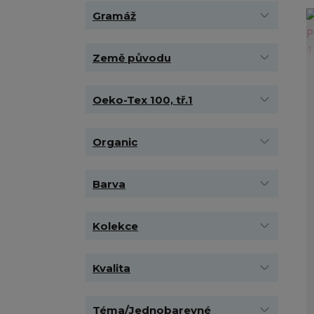
Gramáž
Země původu
Oeko-Tex 100, tř.1
Organic
Barva
Kolekce
Kvalita
Téma/Jednobarevné