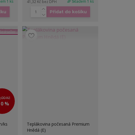
dem 1 ks
🌈 Skladem 1 ks
41,32 Kč
bez DPH
íku
Přidat do košíku
Bestseller
,00 Kč
10 %
m/ks
Teplákovina počesaná Premium
Hnědá (E)