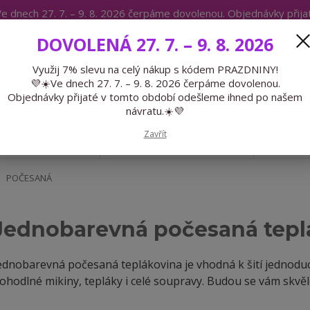
e dnech 27. 7. – 9. 8. 2026 čerpáme dovolenou. Objednávky přij
IKÁTY
BLOG
DOVOLENÁ 27. 7. – 9. 8. 2026
Expedice 775 866 913
Po-Čt 9-15
Využij 7% slevu na celý nákup s kódem PRAZDNINY!
💜☀️Ve dnech 27. 7. – 9. 8. 2026 čerpáme dovolenou.
Hledat
Objednávky přijaté v tomto období odešleme ihned po našem
návratu.☀️💜
Zavřít
GALANTERIE
PŘEDOBJEDNÁVKY
LÉTO
POČESANÁ
Jednobarevná počesaná tepl
ednobarevná počesaná teplákovina je vhodná k šití jednoduc
ohodlné mikiny, tepláky i celé soupravy. Budou se vám skvěl