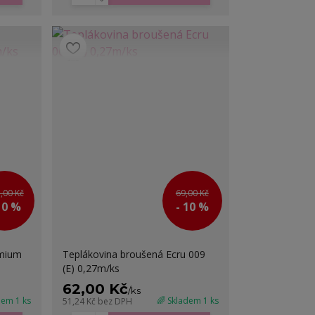
,00 Kč
69,00 Kč
10 %
- 10 %
emium
Teplákovina broušená Ecru 009
(E) 0,27m/ks
62,00 Kč
/
ks
dem 1 ks
🌈 Skladem 1 ks
51,24 Kč
bez DPH