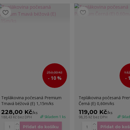
253,00 Kč
132
- 10 %
- 
Teplákovina počesaná Premium
Teplákovina počesaná Pr
Tmavá béžová (E) 1,15m/ks
Černá (E) 0,60m/ks
228,00 Kč
119,00 Kč
/
ks
/
ks
🌈 Skladem 1 ks
🌈 Skla
188,43 Kč
bez DPH
98,35 Kč
bez DPH
Přidat do košíku
Přidat do koš