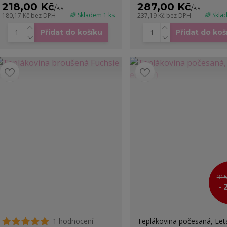
218,00 Kč
287,00 Kč
/
ks
/
ks
🌈 Skladem 1 ks
🌈 Skla
180,17 Kč
bez DPH
237,19 Kč
bez DPH
Přidat do košíku
Přidat do koš
315
- 
1 hodnocení
Teplákovina počesaná, Let