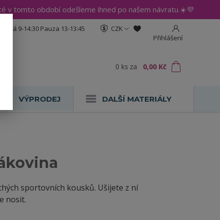
até v tomto období odešleme ihned po našem návratu.☀️💜
:30 Pá 9-14:30 Pauza 13-13:45
CZK
Přihlášení
0
ks
za
0,00 Kč
VÝPRODEJ
DALŠÍ MATERIÁLY
ákovina
hých sportovních kousků. Ušijete z ní
e nosit.