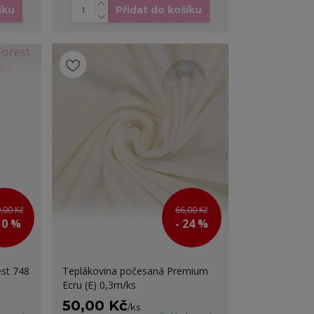
íku
Přidat do košíku
,00 Kč
66,00 Kč
10 %
- 24 %
st 748
Teplákovina počesaná Premium
Ecru (E) 0,3m/ks
50,00 Kč
/
ks