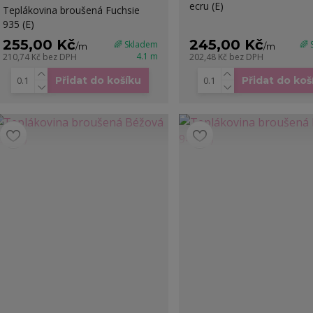
ecru (E)
Teplákovina broušená Fuchsie
935 (E)
255,00 Kč
245,00 Kč
🌈 Skladem
🌈
/
m
/
m
4.1 m
210,74 Kč
bez DPH
202,48 Kč
bez DPH
Přidat do košíku
Přidat do koš