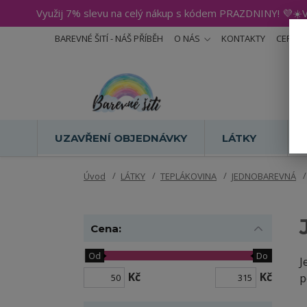
Využij 7% slevu na celý nákup s kódem PRAZDNINY! 💜☀️V
BAREVNÉ ŠITÍ - NÁŠ PŘÍBĚH
O NÁS
KONTAKTY
CERTIF
UZAVŘENÍ OBJEDNÁVKY
LÁTKY
Úvod
LÁTKY
TEPLÁKOVINA
JEDNOBAREVNÁ
Cena:
Od
Do
J
Kč
Kč
p