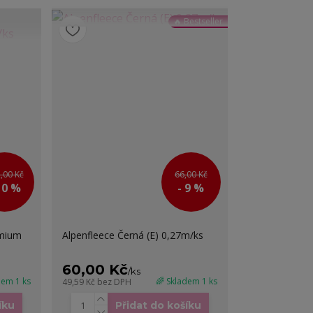
🔥 Bestseller
,00 Kč
66,00 Kč
10 %
- 9 %
emium
Alpenfleece Černá (E) 0,27m/ks
60,00 Kč
/
ks
dem 1 ks
🌈 Skladem 1 ks
49,59 Kč
bez DPH
íku
Přidat do košíku