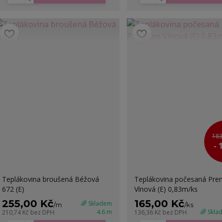
183
- 
Teplákovina broušená Béžová
Teplákovina počesaná Pr
672 (E)
Vínová (E) 0,83m/ks
255,00 Kč
165,00 Kč
🌈 Skladem
/
m
/
ks
4.6 m
🌈 Skla
210,74 Kč
bez DPH
136,36 Kč
bez DPH