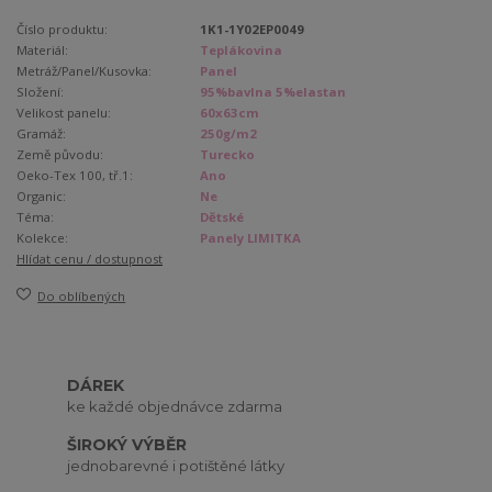
Číslo produktu:
1K1-1Y02EP0049
Materiál:
Teplákovina
Metráž/Panel/Kusovka:
Panel
Složení:
95%bavlna 5%elastan
Velikost panelu:
60x63cm
Gramáž:
250g/m2
Země původu:
Turecko
Oeko-Tex 100, tř.1:
Ano
Organic:
Ne
Téma:
Dětské
Kolekce:
Panely LIMITKA
Hlídat cenu / dostupnost
Do oblíbených
DÁREK
ke každé objednávce zdarma
ŠIROKÝ VÝBĚR
jednobarevné i potištěné látky