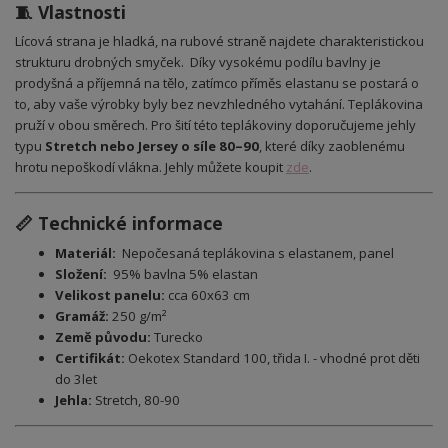
🧵 Vlastnosti
Lícová strana je hladká, na rubové straně najdete charakteristickou
strukturu drobných smyček. Díky vysokému podílu bavlny je
prodyšná a příjemná na tělo, zatímco příměs elastanu se postará o
to, aby vaše výrobky byly bez nevzhledného vytahání. Teplákovina
pruží v obou směrech.
Pro šití této teplákoviny doporučujeme jehly
typu
Stretch nebo Jersey o síle 80–90
, které díky zaoblenému
hrotu nepoškodí vlákna. Jehly můžete koupit
zde
.
📏 Technické informace
Materiál:
Nepočesaná teplákovina s elastanem, panel
Složení:
95% bavlna 5% elastan
Velikost panelu:
cca 60x63 cm
Gramáž:
250 g/m²
Země původu:
Turecko
Certifikát:
Oekotex Standard 100, třida I. - vhodné prot děti
do 3let
Jehla:
Stretch, 80-90