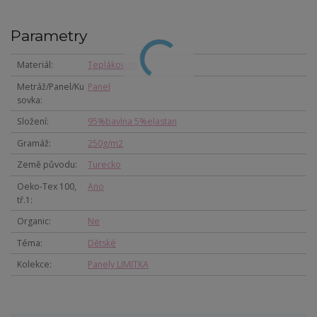
Parametry
Materiál
Teplákovina
Metráž/Panel/Ku
Panel
sovka
Složení
95%bavlna 5%elastan
Gramáž
250g/m2
Země původu
Turecko
Oeko-Tex 100,
Ano
tř.1
Organic
Ne
Téma
Dětské
Kolekce
Panely LIMITKA