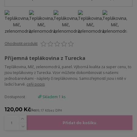
Ohodnotit produkt
Příjemná teplákovina z Turecka
Teplákovina, Míč, zelenomodrá, panel. Výborná kvalita za super cenu, to
jsou teplákoviny z Turecka. Vzor můžete dokombinovat s našemi
jednobarevkami - náplety či teplákovinou. Samozřejmostí jsou i nitě v
ladicí barvě.
celý popis
Dostupnost
🌈 Skladem 1 ks
120,00 Kč
/
ks
99,17 Kč
bez DPH
Přidat do košíku