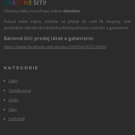
B
A
R
E
V
N
É
ŠITÍ!
Všechny látky na eshopu máme
skladem
.
Pokud máte zájem, můžete se přidat do naší FB skupiny, kde
pořádáme několikrát měsíčně předobjednávky metráže a galanterie.
Barevné šití: prodej látek a galanterie:
https://www.facebook.com/groups/206554103227669/
KATEGORIE
Látky
Teplákovina
Úplet
Silky
Softshell