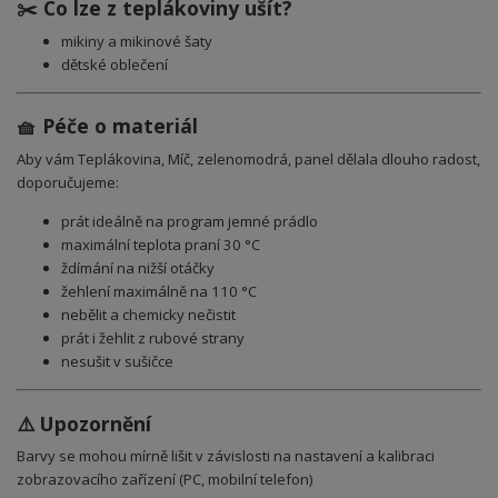
✂️ Co lze z teplákoviny ušít?
mikiny a mikinové šaty
dětské oblečení
🧺 Péče o materiál
Aby vám Teplákovina, Míč, zelenomodrá, panel dělala dlouho radost,
doporučujeme:
prát ideálně na program jemné prádlo
maximální teplota praní 30 °C
ždímání na nižší otáčky
žehlení maximálně na 110 °C
nebělit a chemicky nečistit
prát i žehlit z rubové strany
nesušit v sušičce
⚠️ Upozornění
Barvy se mohou mírně lišit v závislosti na nastavení a kalibraci
zobrazovacího zařízení (PC, mobilní telefon)