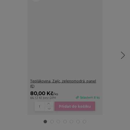
Teplákovina, Zajíc, zelenomodrá, panel
Teplákovina, 
(E)
panel (E)
80,00 Kč
80,00 Kč
/
ks
🌈 Skladem 8 ks
66,12 Kč
bez DPH
66,12 Kč
bez DP
Přidat do košíku