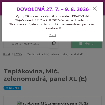
Využij 7% slevu na celý nákup s kódem PRAZDNINY! 💜☀️Ve dnech 27.
DOVOLENÁ 27. 7. – 9. 8. 2026
7. – 9. 8. 2026 čerpáme dovolenou. Objednávky přijaté v tomto období
odešleme ihned po našem návratu.☀️💜
Využij 7% slevu na celý nákup s kódem PRAZDNINY!
Expedice 775 866 913
💜☀️Ve dnech 27. 7. – 9. 8. 2026 čerpáme dovolenou.
CZK
Po-Čt 9-15:30 Pá 9-14:30 Pauza 13-13:45
Objednávky přijaté v tomto období odešleme ihned po našem
návratu.☀️💜
0
0,00 Kč
Zavřít
Menu
Úvod
LÁTKY
Teplákovina, Míč, zelenomodrá, panel XL (E)
Teplákovina, Míč,
zelenomodrá, panel XL (E)
🆕 Novinka