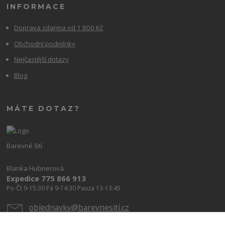
INFORMACE
Doprava zdarma od 1 800 Kč
Obchodní podmínky
Nejčastější dotazy
Blog
MÁTE DOTAZ?
Barevné šití
Blanka Hubnerová
Expedice 775 866 913
Po-Čt 9-15:30 Pá 9-14:30 Pauza 13-13:45
objednavky@barevnesiti.cz