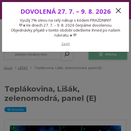
Využij 7% slevu na celý nákup s kódem PRAZDNINY! 💜☀️Ve dnech 27.
DOVOLENÁ 27. 7. – 9. 8. 2026
7. – 9. 8. 2026 čerpáme dovolenou. Objednávky přijaté v tomto období
odešleme ihned po našem návratu.☀️💜
Využij 7% slevu na celý nákup s kódem PRAZDNINY!
Expedice 775 866 913
💜☀️Ve dnech 27. 7. – 9. 8. 2026 čerpáme dovolenou.
CZK
Po-Čt 9-15:30 Pá 9-14:30 Pauza 13-13:45
Objednávky přijaté v tomto období odešleme ihned po našem
návratu.☀️💜
0
0,00 Kč
Zavřít
Menu
Úvod
LÁTKY
Teplákovina, Lišák, zelenomodrá, panel (E)
Teplákovina, Lišák,
zelenomodrá, panel (E)
🆕 Novinka