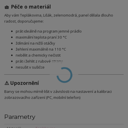
🧺 Péče o materiál
Aby vám Teplákovina, Lišák, zelenomodrá, panel dělala dlouho
radost, doporučujeme:
prát ideálně na program jemné prádlo
maximální teplota praní 30 °C
ždímání na nižší otáčky
žehlení maximálně na 110 °C
nebělit a chemicky nečistit
prát i žehlit z rubové strany
nesušit v sušičce
⚠️ Upozornění
Barvy se mohou mírně lišit v závislosti na nastavení a kalibraci
zobrazovacího zařízení (PC, mobilní telefon)
Parametry