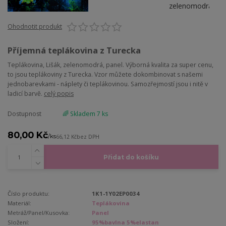
Ohodnotit produkt
Příjemná teplákovina z Turecka
Teplákovina, Lišák, zelenomodrá, panel. Výborná kvalita za super cenu,
to jsou teplákoviny z Turecka. Vzor můžete dokombinovat s našemi
jednobarevkami - náplety či teplákovinou. Samozřejmostí jsou i nitě v
ladicí barvě.
celý popis
Dostupnost
🌈 Skladem 7 ks
80,00 Kč
/
ks
66,12 Kč
bez DPH
Přidat do košíku
Číslo produktu:
1K1-1Y02EP0034
Materiál:
Teplákovina
Metráž/Panel/Kusovka:
Panel
Složení:
95%bavlna 5%elastan