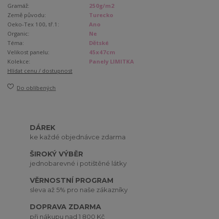
Gramáž:
250g/m2
Země původu:
Turecko
Oeko-Tex 100, tř.1:
Ano
Organic:
Ne
Téma:
Dětské
Velikost panelu:
45x47cm
Kolekce:
Panely LIMITKA
Hlídat cenu / dostupnost
Do oblíbených
DÁREK
ke každé objednávce zdarma
ŠIROKÝ VÝBĚR
jednobarevné i potištěné látky
VĚRNOSTNÍ PROGRAM
sleva až 5% pro naše zákazníky
DOPRAVA ZDARMA
při nákupu nad 1 800 Kč