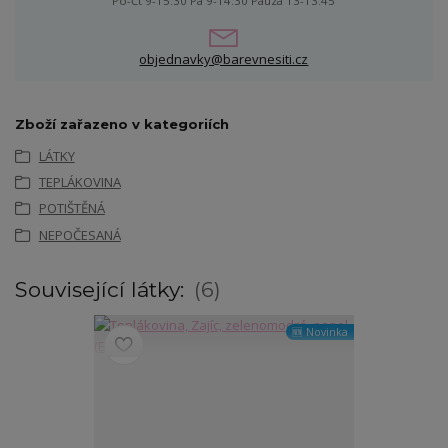
Po-Čt 9-15:30 Pá 9-14:30 Pauza 13-13:45
objednavky@barevnesiti.cz
Zboží zařazeno v kategoriích
LÁTKY
TEPLÁKOVINA
POTIŠTĚNÁ
NEPOČESANÁ
Související látky:
6
🆕 Novinka