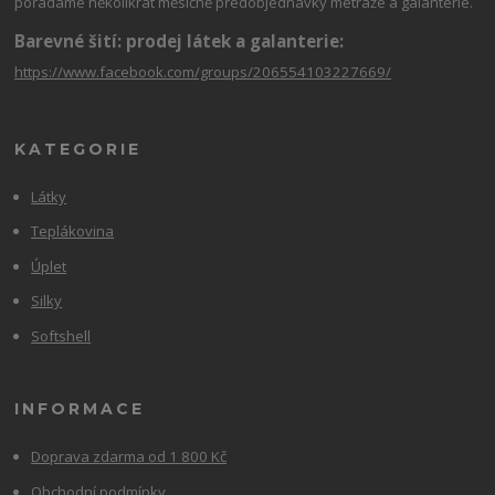
pořádáme několikrát měsíčně předobjednávky metráže a galanterie.
Barevné šití: prodej látek a galanterie:
https://www.facebook.com/groups/206554103227669/
KATEGORIE
Látky
Teplákovina
Úplet
Silky
Softshell
INFORMACE
Doprava zdarma od 1 800 Kč
Obchodní podmínky