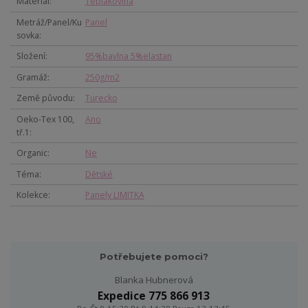
Materiál
Teplákovina
Metráž/Panel/Ku
Panel
sovka
Složení
95%bavlna 5%elastan
Gramáž
250g/m2
Země původu
Turecko
Oeko-Tex 100,
Ano
tř.1
Organic
Ne
Téma
Dětské
Kolekce
Panely LIMITKA
Potřebujete pomoci?
Blanka Hubnerová
Expedice 775 866 913