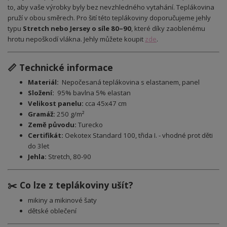
to, aby vaše výrobky byly bez nevzhledného vytahání. Teplákovina
pruží v obou směrech.
Pro šití této teplákoviny doporučujeme jehly
typu
Stretch nebo Jersey o síle 80–90
, které díky zaoblenému
hrotu nepoškodí vlákna. Jehly můžete koupit
zde
.
📏 Technické informace
Materiál:
Nepočesaná teplákovina s elastanem, panel
Složení:
95% bavlna 5% elastan
Velikost panelu:
cca 45x47 cm
Gramáž:
250 g/m²
Země původu:
Turecko
Certifikát:
Oekotex Standard 100, třida I. - vhodné prot děti
do 3let
Jehla:
Stretch, 80-90
✂️ Co lze z teplákoviny ušít?
mikiny a mikinové šaty
dětské oblečení