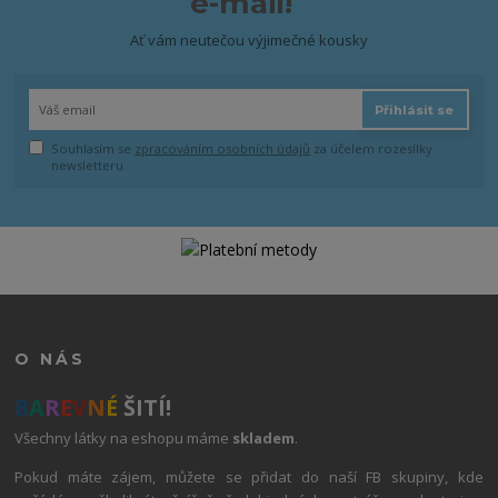
e-mail!
Ať vám neutečou výjimečné kousky
Přihlásit se
Souhlasím se
zpracováním osobních údajů
za účelem rozesílky
newsletteru.
O NÁS
B
A
R
E
V
N
É
ŠITÍ!
Všechny látky na eshopu máme
skladem
.
Pokud máte zájem, můžete se přidat do naší FB skupiny, kde