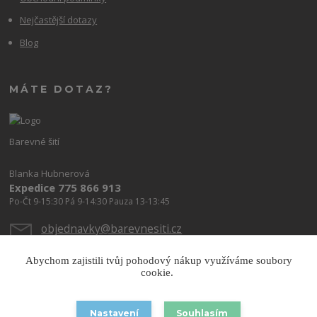
Nejčastější dotazy
Blog
MÁTE DOTAZ?
Barevné šití
Blanka Hubnerová
Expedice 775 866 913
Po-Čt 9-15:30 Pá 9-14:30 Pauza 13-13:45
objednavky@barevnesiti.cz
Abychom zajistili tvůj pohodový nákup využíváme soubory
cookie.
Nastavení
Souhlasím