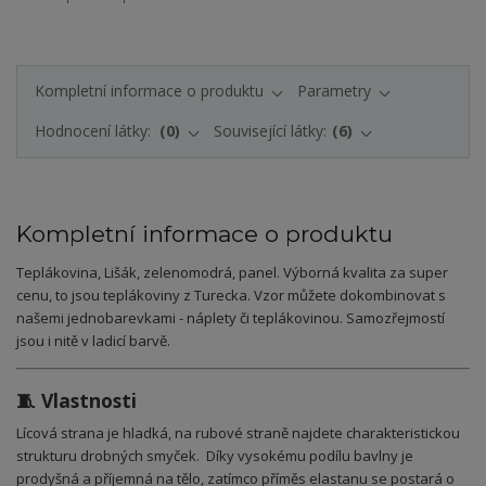
Kompletní informace o produktu
Parametry
Hodnocení látky:
0
Související látky:
6
Kompletní informace o produktu
Teplákovina, Lišák, zelenomodrá, panel. Výborná kvalita za super
cenu, to jsou teplákoviny z Turecka. Vzor můžete dokombinovat s
našemi jednobarevkami - náplety či teplákovinou. Samozřejmostí
jsou i nitě v ladicí barvě.
🧵 Vlastnosti
Lícová strana je hladká, na rubové straně najdete charakteristickou
strukturu drobných smyček. Díky vysokému podílu bavlny je
prodyšná a příjemná na tělo, zatímco příměs elastanu se postará o