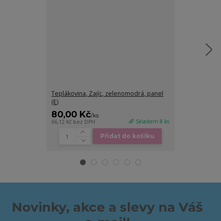
Teplákovina, Zajíc, zelenomodrá, panel
Teplákovina, 
(E)
panel (E)
80,00 Kč
80,00 Kč
/
ks
🌈 Skladem 8 ks
66,12 Kč
bez DPH
66,12 Kč
bez DP
Přidat do košíku
Novinky, akce a slevy na Váš