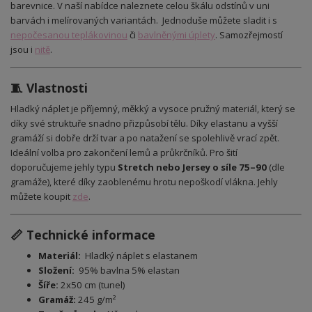
barevnice. V naší nabídce naleznete celou škálu odstínů v uni
barvách i melírovaných variantách. Jednoduše můžete sladit i s
nepočesanou teplákovinou
či
bavlněnými úplety
. Samozřejmostí
jsou i
nitě
.
🧵 Vlastnosti
Hladký náplet je příjemný, měkký a vysoce pružný materiál, který se
díky své struktuře snadno přizpůsobí tělu. Díky elastanu a vyšší
gramáží si dobře drží tvar a po natažení se spolehlivě vrací zpět.
Ideální volba pro zakončení lemů a průkrčníků. Pro šití
doporučujeme jehly typu
Stretch nebo Jersey o síle 75–90
(dle
gramáže), které díky zaoblenému hrotu nepoškodí vlákna. Jehly
můžete koupit
zde
.
📏 Technické informace
Materiál:
Hladký náplet
s elastanem
Složení:
95% bavlna 5% elastan
Šíře:
2x50 cm (tunel)
Gramáž:
245 g/m²