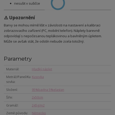
nesušit v sušičce
⚠️ Upozornění
Barvy se mohou mírně lišit v závislosti na nastavení a kalibraci
zobrazovacího zařízení (PC, mobilní telefon).
Náplety b
arevně
odpovídají s nepočesanou teplákovinou a bavlněným úpletem.
Může se avšak stát, že odstín nebude zcela totožný.
Parametry
Materiál
Hladký náplet
Metráž/Panel/Ku
Kusovka
sovka
Složení
95%bavlna 5%elastan
Šíře
2x50cm
Gramáž
245g/m2
Země původu
Německo