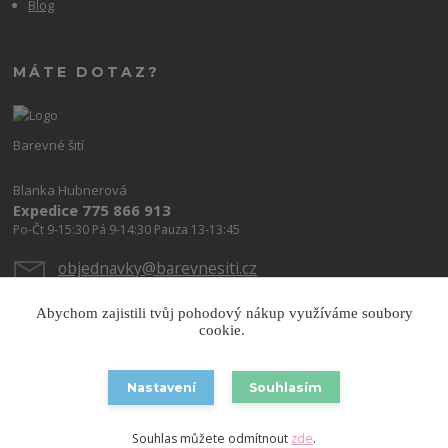
Blog
MÁTE DOTAZ?
Barevné šití
Blanka Hubnerová
Expedice 775 866 913
Po-Čt 9-15:30 Pá 9-14:30 Pauza 13-13:45
objednavky@barevnesiti.cz
Abychom zajistili tvůj pohodový nákup využíváme soubory
cookie.
Nastavení
Souhlasím
Copyright © 2026 Barevnesiti.cz
Souhlas můžete odmítnout
zde
.
Vytvořeno na
Eshop-rychle.cz