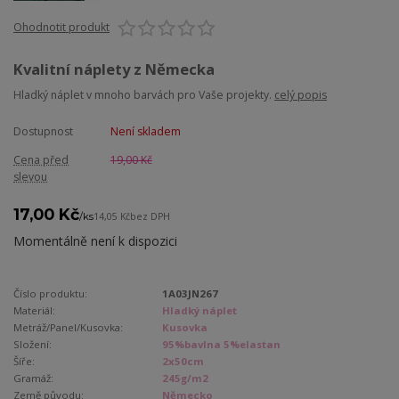
Ohodnotit produkt
Kvalitní náplety z Německa
Hladký náplet v mnoho barvách pro Vaše projekty.
celý popis
Dostupnost
Není skladem
Cena před
19,00 Kč
slevou
17,00 Kč
/
ks
14,05 Kč
bez DPH
Momentálně není k dispozici
Číslo produktu:
1A03JN267
Materiál:
Hladký náplet
Metráž/Panel/Kusovka:
Kusovka
Složení:
95%bavlna 5%elastan
Šíře:
2x50cm
Gramáž:
245g/m2
Země původu:
Německo