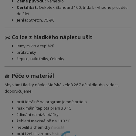
Země původu:
Německo
Certifikát:
Oekotex Standard 100, třida I. - vhodné prot děti
do 3let
Jehla:
Stretch, 75-90
✂️ Co lze z hladkého nápletu ušít
lemy mikin a tepláků
průkrčníky
čepice, nákrčníky, čelenky
🧺 Péče o materiál
Aby vám Hladký náplet Mořská zeleň 267 dělal dlouho radost,
doporučujeme:
prát ideálně na program jemné prádlo
maximální teplota praní 30 °C
ždímání na nižší otáčky
žehlení maximálně na 110 °C
nebělit a chemicky nečistit
prát i žehlit z rubové strany