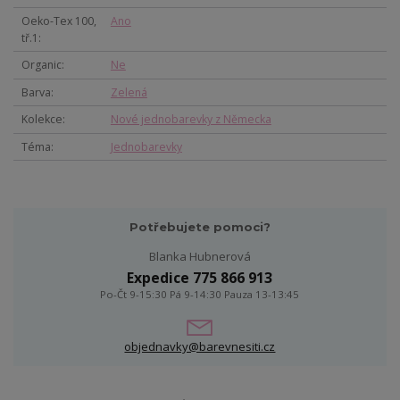
Oeko-Tex 100,
Ano
tř.1
Organic
Ne
Barva
Zelená
Kolekce
Nové jednobarevky z Německa
Téma
Jednobarevky
Potřebujete pomoci?
Blanka Hubnerová
Expedice 775 866 913
Po-Čt 9-15:30 Pá 9-14:30 Pauza 13-13:45
objednavky@barevnesiti.cz