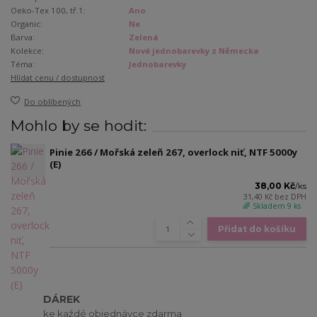
Oeko-Tex 100, tř.1:
Ano
Organic:
Ne
Barva:
Zelená
Kolekce:
Nové jednobarevky z Německa
Téma:
Jednobarevky
Hlídat cenu / dostupnost
Do oblíbených
Mohlo by se hodit:
Pinie 266 / Mořská zeleň 267, overlock niť, NTF 5000y
(E)
38,00 Kč
/
ks
31,40 Kč
bez DPH
🌈 Skladem 9 ks
Přidat do košíku
DÁREK
ke každé objednávce zdarma