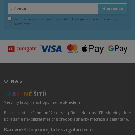
Přihlásit se
Souhlasím se
zpracováním osobních údajů
za účelem rozesílky
newsletteru.
O NÁS
B
A
R
E
V
N
É
ŠITÍ!
Všechny látky na eshopu máme
skladem
.
Pokud máte zájem, můžete se přidat do naší FB skupiny, kde
pořádáme několikrát měsíčně předobjednávky metráže a galanterie.
Barevné šití: prodej látek a galanterie: