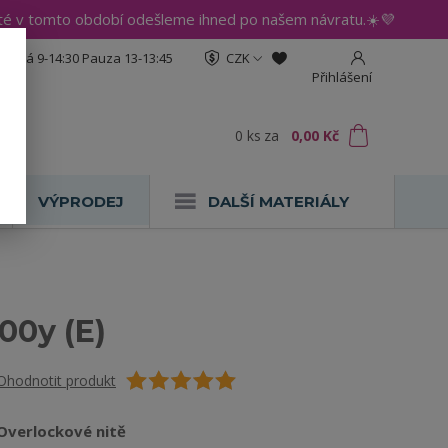
até v tomto období odešleme ihned po našem návratu.☀️💜
:30 Pá 9-14:30 Pauza 13-13:45
CZK
Přihlášení
0
ks
za
0,00 Kč
VÝPRODEJ
DALŠÍ MATERIÁLY
00y (E)
Ohodnotit produkt
Overlockové nitě