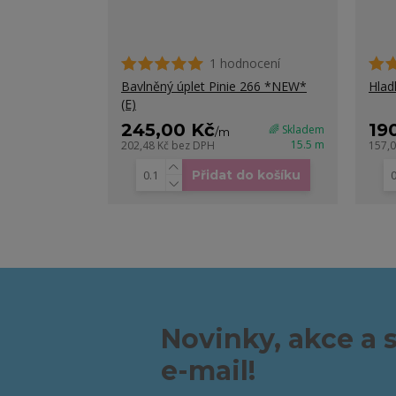
1 hodnocení
Bavlněný úplet Pinie 266 *NEW*
Hlad
(E)
245,00 Kč
19
🌈 Skladem
/
m
15.5 m
202,48 Kč
bez DPH
157,
Přidat do košíku
Novinky, akce a 
e-mail!