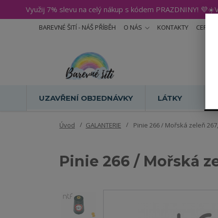
Využij 7% slevu na celý nákup s kódem PRAZDNINY! 💜☀️V
BAREVNÉ ŠITÍ - NÁŠ PŘÍBĚH
O NÁS
KONTAKTY
CERTIF
UZAVŘENÍ OBJEDNÁVKY
LÁTKY
Úvod
GALANTERIE
Pinie 266 / Mořská zeleň 267, 
Pinie 266 / Mořská ze