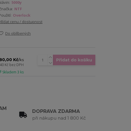
Návin:
5000y
Značka:
NTF
Použití:
Overlock
Hlídat cenu / dostupnost
Do oblíbených
80,00 Kč
Přidat do košíku
/
ks
,40 Kč
bez DPH
 Skladem 3 ks
RAM
DOPRAVA ZDARMA
při nákupu nad 1 800 Kč