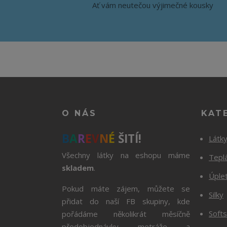
Ať vám neutečou výjimečné kousky
O NÁS
KAT
B
A
R
E
V
N
É
ŠITÍ!
Látk
Všechny látky na eshopu máme
Tepl
skladem
.
Úple
Pokud máte zájem, můžete se
Silky
přidat do naší FB skupiny, kde
Softs
pořádáme několikrát měsíčně
předobjednávky metráže a