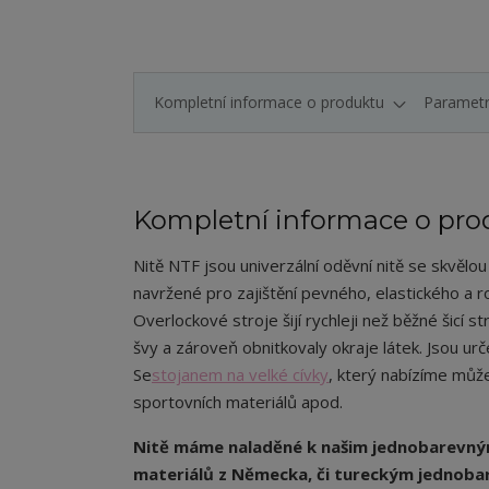
Kompletní informace o produktu
Paramet
Kompletní informace o pro
Nitě NTF jsou univerzální oděvní nitě se skvělo
navržené pro zajištění pevného, elastického a r
Overlockové stroje šijí rychleji než běžné šicí str
švy a zároveň obnitkovaly okraje látek. Jsou urč
Se
stojanem na velké cívky
, který nabízíme můžet
sportovních materiálů apod.
Nitě máme naladěné k našim jednobarevný
materiálů z Německa, či tureckým jednob