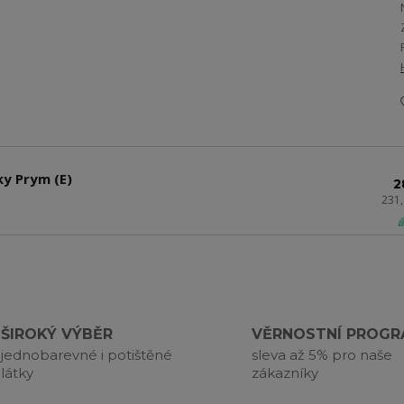
ky Prym (E)
2
231

ŠIROKÝ VÝBĚR
VĚRNOSTNÍ PROG
jednobarevné i potištěné
sleva až 5% pro naše
látky
zákazníky