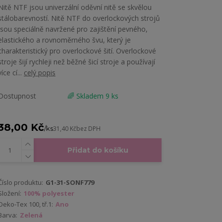
Nitě NTF jsou univerzální oděvní nitě se skvělou
stálobarevností. Nitě NTF do overlockových strojů
jsou speciálně navržené pro zajištění pevného,
elastického a rovnoměrného švu, který je
charakteristický pro overlockové šití. Overlockové
stroje šijí rychleji než běžné šicí stroje a používají
více cí...
celý popis
Dostupnost
🌈 Skladem 9 ks
38,00 Kč
/
ks
31,40 Kč
bez DPH
Přidat do košíku
Číslo produktu:
G1-31-SONF779
Složení:
100% polyester
Oeko-Tex 100, tř.1:
Ano
Barva:
Zelená