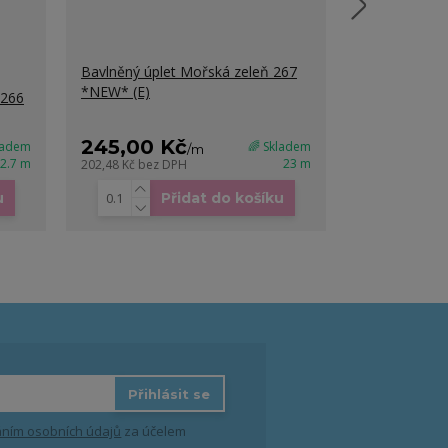
Bavlněný úplet Mořská zeleň 267
Bavlněný úpl
*NEW* (E)
*NEW* (E) 0
 266
245,00 Kč
70,00 K
ladem
🌈 Skladem
/
m
2.7 m
23 m
202,48 Kč
bez DPH
57,85 Kč
bez D
u
Přidat do košíku
Přihlásit se
ním osobních údajů
za účelem