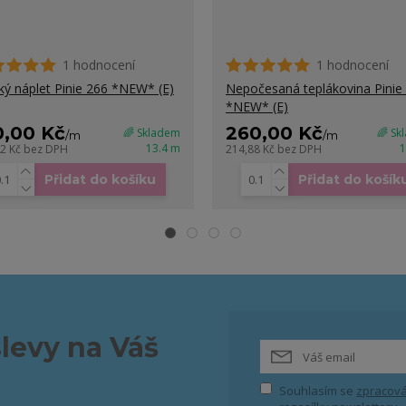
1 hodnocení
1 hodnocení
ký náplet Pinie 266 *NEW* (E)
Nepočesaná teplákovina Pinie
*NEW* (E)
0,00 Kč
260,00 Kč
🌈 Skladem
🌈 Sk
/
m
/
m
13.4 m
1
02 Kč
bez DPH
214,88 Kč
bez DPH
Přidat do košíku
Přidat do košík
slevy na Váš
Souhlasím se
zpracová