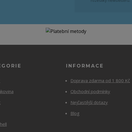
rozesílky newsletteru.
EGORIE
INFORMACE
y
Doprava zdarma od 1 800 Kč
ákovina
Obchodní podmínky
t
Nejčastější dotazy
Blog
hell