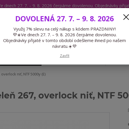
e dnech 27. 7. – 9. 8. 2026 čerpáme dovolenou. Objednávky přij
IKÁTY
BLOG
DOVOLENÁ 27. 7. – 9. 8. 2026
Expedice 775 866 913
Po-Čt 9-15
Využij 7% slevu na celý nákup s kódem PRAZDNINY!
💜☀️Ve dnech 27. 7. – 9. 8. 2026 čerpáme dovolenou.
Hledat
Objednávky přijaté v tomto období odešleme ihned po našem
návratu.☀️💜
Zavřít
GALANTERIE
PŘEDOBJEDNÁVKY
LÉTO
overlock niť, NTF 5000y (E)
leň 267, overlock niť, NTF 50