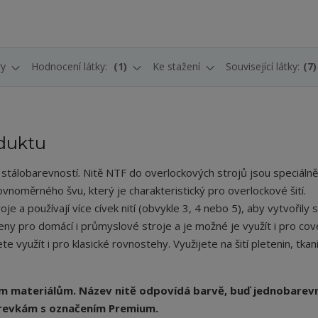
ry
Hodnocení látky:
1
Ke stažení
Související látky:
7
duktu
u stálobarevností. Nitě NTF do overlockových strojů jsou speciálně
ovnoměrného švu, který je charakteristický pro overlockové šití.
oje a používají více cívek nití (obvykle 3, 4 nebo 5), aby vytvořily s
eny pro domácí i průmyslové stroje a je možné je využít i pro cov
e využít i pro klasické rovnostehy. Využijete na šití pletenin, tkani
m materiálům. Název nitě odpovídá barvě, buď jednobarev
arevkám s označením Premium.