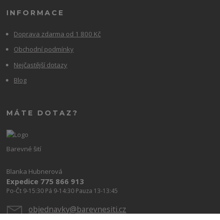
INFORMACE
Doprava zdarma od 1 800 Kč
Obchodní podmínky
Nejčastější dotazy
Blog
MÁTE DOTAZ?
Barevné šití
Blanka Hubnerová
Expedice 775 866 913
Po-Čt 9-15:30 Pá 9-14:30 Pauza 13-13:45
objednavky@barevnesiti.cz