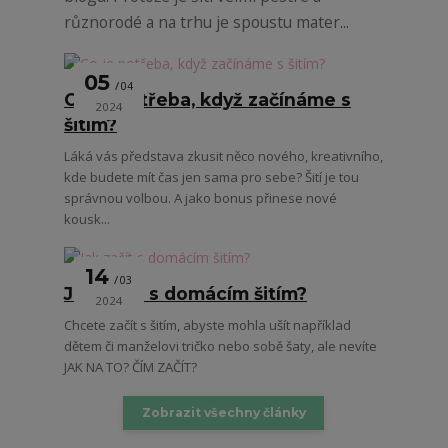
různorodé a na trhu je spoustu mater...
05
04
Co je potřeba, když začínáme s
2024
šitím?
Láká vás představa zkusit něco nového, kreativního,
kde budete mít čas jen sama pro sebe? Šití je tou
správnou volbou. A jako bonus přinese nové
kousk...
14
03
Jak začít s domácím šitím?
2024
Chcete začít s šitím, abyste mohla ušít například
dětem či manželovi tričko nebo sobě šaty, ale nevíte
JAK NA TO? ČÍM ZAČÍT?
Zobrazit všechny články