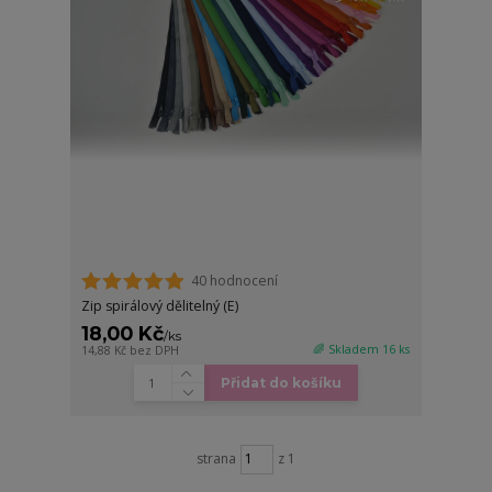
40 hodnocení
Zip spirálový dělitelný (E)
18,00 Kč
/
ks
🌈 Skladem 16 ks
14,88 Kč
bez DPH
Přidat do košíku
strana
z 1