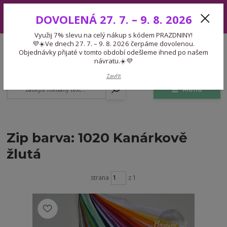
Využij 7% slevu na celý nákup s kódem PRAZDNINY! 💜☀️Ve dnech 27.
DOVOLENÁ 27. 7. – 9. 8. 2026
7. – 9. 8. 2026 čerpáme dovolenou. Objednávky přijaté v tomto období
odešleme ihned po našem návratu.☀️💜
Využij 7% slevu na celý nákup s kódem PRAZDNINY!
Expedice 775 866 913
💜☀️Ve dnech 27. 7. – 9. 8. 2026 čerpáme dovolenou.
CZK
Po-Čt 9-15:30 Pá 9-14:30 Pauza 13-13:45
Objednávky přijaté v tomto období odešleme ihned po našem
návratu.☀️💜
0
0,00 Kč
Zavřít
Menu
Zip barva: 1020 Kanárkově
žlutá
strana
z 1