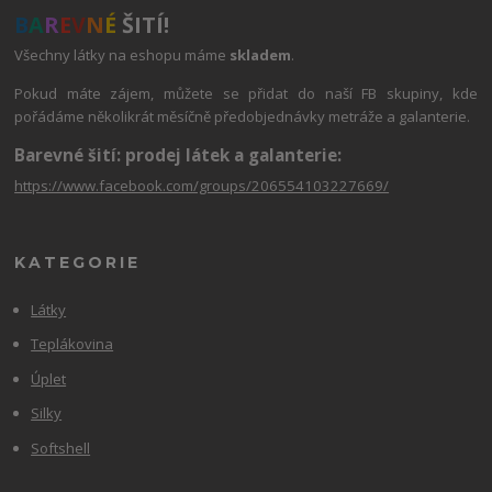
B
A
R
E
V
N
É
ŠITÍ!
Všechny látky na eshopu máme
skladem
.
Pokud máte zájem, můžete se přidat do naší FB skupiny, kde
pořádáme několikrát měsíčně předobjednávky metráže a galanterie.
Barevné šití: prodej látek a galanterie:
https://www.facebook.com/groups/206554103227669/
KATEGORIE
Látky
Teplákovina
Úplet
Silky
Softshell