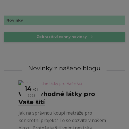
Novinky
Zobrazit všechny novinky
Novinky z našeho blogu
14
01
Výběr vhodné látky pro
2025
Vaše šití
Jak na správnou koupi metráže pro
konkrétní projekt? To se dozvíte v našem
blogu. Protože je šití velmi pestré a