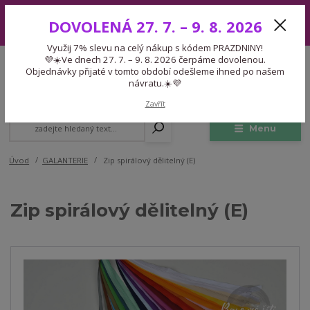
Využij 7% slevu na celý nákup s kódem PRAZDNINY! 💜☀️Ve dnech 27.
DOVOLENÁ 27. 7. – 9. 8. 2026
7. – 9. 8. 2026 čerpáme dovolenou. Objednávky přijaté v tomto období
odešleme ihned po našem návratu.☀️💜
Využij 7% slevu na celý nákup s kódem PRAZDNINY!
Expedice 775 866 913
💜☀️Ve dnech 27. 7. – 9. 8. 2026 čerpáme dovolenou.
CZK
Po-Čt 9-15:30 Pá 9-14:30 Pauza 13-13:45
Objednávky přijaté v tomto období odešleme ihned po našem
návratu.☀️💜
0
0,00 Kč
Zavřít
Menu
Úvod
GALANTERIE
Zip spirálový dělitelný (E)
Zip spirálový dělitelný (E)