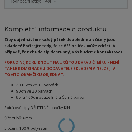
Hodnocení látky:
40
Kompletní informace o produktu
Zipy objednáváme každý pátek dopoledne a v úterý jsou
skladem! Počítejte tedy, že se Váš balíček může zdržet. V
případě, že nebude zip dostupný, Vás budeme kontaktovat.
POKUD NEJDE KLIKNOUT NA URČITOU BARVU ČI MÍRU - NENÍ
TAHLE KOMBINACE U DODAVATELE SKLADEM A NELZE JI V
TOMTO OKAMŽIKU OBJEDNAT.
20-85cm ve 30 barvách
90cm ve 20 barvách
95 a 100cm pouze Bílá a Černá barva
Spirálové zipy DĚLITELNÉ, značky KIN
Šíře zubů: 6mm
Složení: 100% polyester