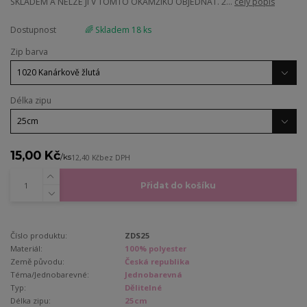
SKLADEM A NELZE JI V TOMTO OKAMŽIKU OBJEDNAT. 2...
celý popis
Dostupnost
🌈 Skladem 18 ks
Zip barva
Délka zipu
15,00 Kč
/
ks
12,40 Kč
bez DPH
Přidat do košíku
Číslo produktu:
ZDS25
Materiál:
100% polyester
Země původu:
Česká republika
Téma/Jednobarevné:
Jednobarevná
Typ:
Dělitelné
Délka zipu:
25cm