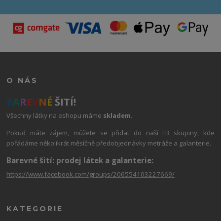
O NÁS
B
A
R
E
V
N
É
ŠITÍ!
Všechny látky na eshopu máme
skladem
.
Pokud máte zájem, můžete se přidat do naší FB skupiny, kde
pořádáme několikrát měsíčně předobjednávky metráže a galanterie.
Barevné šití: prodej látek a galanterie:
https://www.facebook.com/groups/206554103227669/
KATEGORIE