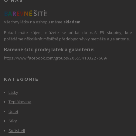
O NÁS
B
A
R
E
V
N
É
ŠITÍ!
Všechny látky na eshopu máme
skladem
.
Pokud máte zájem, můžete se přidat do naší FB skupiny, kde
pořádáme několikrát měsíčně předobjednávky metráže a galanterie.
Barevné šití: prodej látek a galanterie:
https://www.facebook.com/groups/206554103227669/
KATEGORIE
Látky
Teplákovina
Úplet
Silky
Softshell