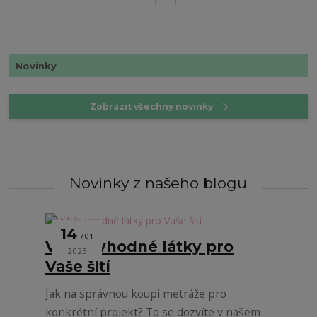
Novinky
Zobrazit všechny novinky
Novinky z našeho blogu
14
01
Výběr vhodné látky pro
2025
Vaše šití
Jak na správnou koupi metráže pro
konkrétní projekt? To se dozvíte v našem