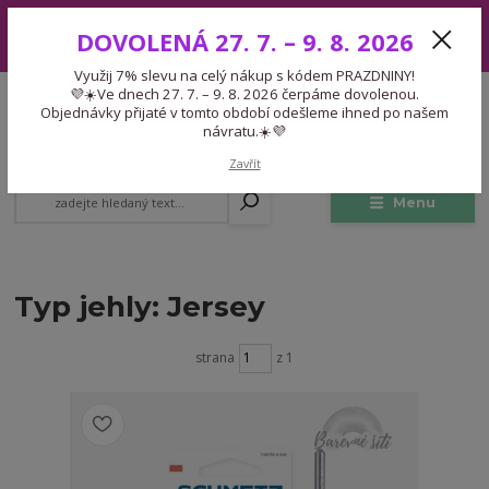
Využij 7% slevu na celý nákup s kódem PRAZDNINY! 💜☀️Ve dnech 27.
DOVOLENÁ 27. 7. – 9. 8. 2026
7. – 9. 8. 2026 čerpáme dovolenou. Objednávky přijaté v tomto období
odešleme ihned po našem návratu.☀️💜
Využij 7% slevu na celý nákup s kódem PRAZDNINY!
Expedice 775 866 913
💜☀️Ve dnech 27. 7. – 9. 8. 2026 čerpáme dovolenou.
CZK
Po-Čt 9-15:30 Pá 9-14:30 Pauza 13-13:45
Objednávky přijaté v tomto období odešleme ihned po našem
návratu.☀️💜
0
0,00 Kč
Zavřít
Menu
Typ jehly: Jersey
strana
z 1