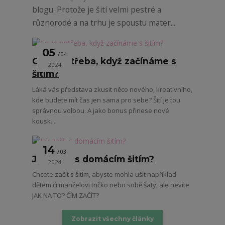
blogu. Protože je šití velmi pestré a
různorodé a na trhu je spoustu mater...
05
04
Co je potřeba, když začínáme s
2024
šitím?
Láká vás představa zkusit něco nového, kreativního,
kde budete mít čas jen sama pro sebe? Šití je tou
správnou volbou. A jako bonus přinese nové
kousk...
14
03
Jak začít s domácím šitím?
2024
Chcete začít s šitím, abyste mohla ušít například
dětem či manželovi tričko nebo sobě šaty, ale nevíte
JAK NA TO? ČÍM ZAČÍT?
Zobrazit všechny články