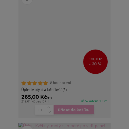
330,00 Kč
- 20 %
8 hodnocení
Úplet Motýlci a luční kvítí (E)
265,00 Kč
/
m
🌈 Skladem 9.8 m
219,01 Kč
bez DPH
Přidat do košíku