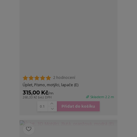
2 hodnocení
Úplet, Písmo, motýlci, lapače (E)
315,00 Kč
/
m
🌈 Skladem 2.2 m
260,33 Kč
bez DPH
Přidat do košíku