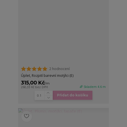
2 hodnocení
Úplet, Rozpití barevní motýlci (E)
315,00 Kč
/
m
🌈 Skladem 4.6 m
260,33 Kč
bez DPH
Přidat do košíku