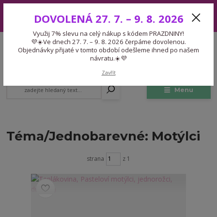
Využij 7% slevu na celý nákup s kódem PRAZDNINY! 💜☀️Ve dnech 27.
DOVOLENÁ 27. 7. – 9. 8. 2026
7. – 9. 8. 2026 čerpáme dovolenou. Objednávky přijaté v tomto období
odešleme ihned po našem návratu.☀️💜
Využij 7% slevu na celý nákup s kódem PRAZDNINY!
Expedice 775 866 913
💜☀️Ve dnech 27. 7. – 9. 8. 2026 čerpáme dovolenou.
CZK
Po-Čt 9-15:30 Pá 9-14:30 Pauza 13-13:45
Objednávky přijaté v tomto období odešleme ihned po našem
návratu.☀️💜
0
0,00 Kč
Zavřít
Menu
Téma/Jednobarevné: Motýlci
strana
z 1