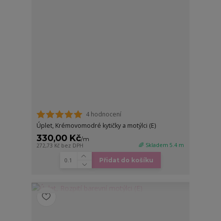
4 hodnocení
Úplet, Krémovomodré kytičky a motýlci (E)
330,00 Kč
/
m
🌈 Skladem 5.4 m
272,73 Kč
bez DPH
Přidat do košíku