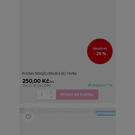
350,00 Kč
- 29 %
Prošev Motýlci Modrá (E) 1m/ks
250,00 Kč
/
ks
🌈 Skladem 1 ks
206,61 Kč
bez DPH
Přidat do košíku
🆕 Novinka