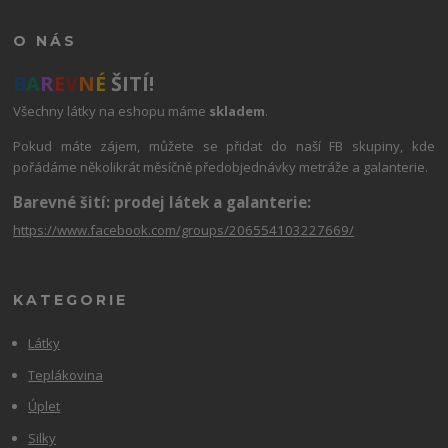
O NÁS
B
A
R
E
V
N
É
ŠITÍ!
Všechny látky na eshopu máme
skladem
.
Pokud máte zájem, můžete se přidat do naší FB skupiny, kde
pořádáme několikrát měsíčně předobjednávky metráže a galanterie.
Barevné šití: prodej látek a galanterie:
https://www.facebook.com/groups/206554103227669/
KATEGORIE
Látky
Teplákovina
Úplet
Silky