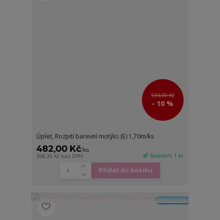
536,00 Kč
- 10 %
Úplet, Rozpití barevní motýlci (E) 1,70m/ks
482,00 Kč
/
ks
🌈 Skladem 1 ks
398,35 Kč
bez DPH
Přidat do košíku
🆕 Novinka