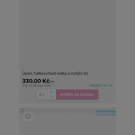
Úplet, Fialkovožluté kvítky a motýlci (E)
330,00 Kč
/
m
skladem 8.7 m
272,73 Kč
bez DPH
Přidat do košíku
🆕 Novinka