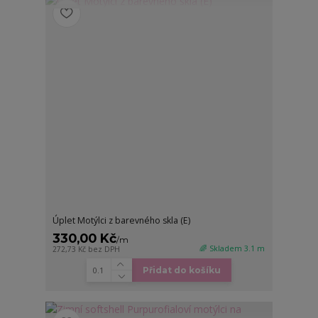
Úplet Motýlci z barevného skla (E)
330,00 Kč
/
m
🌈 Skladem 3.1 m
272,73 Kč
bez DPH
Přidat do košíku