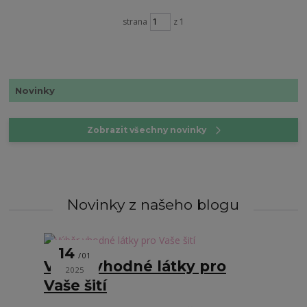
strana
z 1
Novinky
Zobrazit všechny novinky
Novinky z našeho blogu
14
01
Výběr vhodné látky pro
2025
Vaše šití