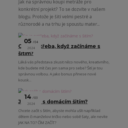
Jak na správnou koupi metráže pro
konkrétní projekt? To se dozvíte v našem
blogu. Protože je šití velmi pestré a
různorodé a na trhu je spoustu mater...
05
04
Co je potřeba, když začínáme s
2024
šitím?
Láká vás představa zkusit něco nového, kreativního,
kde budete mít čas jen sama pro sebe? Šití je tou
správnou volbou. A jako bonus přinese nové
kousk...
14
03
Jak začít s domácím šitím?
2024
Chcete začít s šitím, abyste mohla ušít například
dětem či manželovi tričko nebo sobě šaty, ale nevíte
JAK NA TO? ČÍM ZAČÍT?