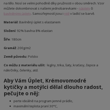
na tělo. Nosí se velmi pohodlně díky pružnosti v obou směrech. Vzor
můžete dokombinovat s našemi jednobarevkami -
náplety
či
bavlněnými úplety
. Samozřejmostí jsou i
nitě
v ladící se barvě.
Materiál
: Bavlněný úplet s elastanem
Složení
: 92% bavlna 8% elastan
Šíře
: 180cm
Gramáž
: 200g/m2
Země původu:
Polsko
Co můžu z materiálu ušít
: legíny, trika, šaty, kraťasy, čepice a
nákrčníky, čelenky, atd.
Aby Vám Úplet
, Krémovomodré
kytičky a motýlci
dělal dlouho radost,
pečujte o něj:
perte ideálně na program jemné prádlo,
maximální teplota praní 30°C,