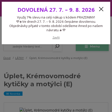
Využij 7% slevu na celý nákup s kódem PRAZDNINY! 💜☀️Ve dnech 27.
DOVOLENÁ 27. 7. – 9. 8. 2026
7. – 9. 8. 2026 čerpáme dovolenou. Objednávky přijaté v tomto období
odešleme ihned po našem návratu.☀️💜
Využij 7% slevu na celý nákup s kódem PRAZDNINY!
Expedice 775 866 913
💜☀️Ve dnech 27. 7. – 9. 8. 2026 čerpáme dovolenou.
CZK
Po-Čt 9-15:30 Pá 9-14:30 Pauza 13-13:45
Objednávky přijaté v tomto období odešleme ihned po našem
návratu.☀️💜
0
0,00 Kč
Zavřít
Menu
Úvod
LÁTKY
Úplet, Krémovomodré kytičky a motýlci (E)
Úplet, Krémovomodré
kytičky a motýlci (E)
🆕 Novinka