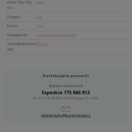
Oeko-Tex 100,
Ano
tř.1
Organic
Ne
Barva
Vzor
Dostupnost
I. polovina června 2026
Téma/Jednobare
Motýlci
vné
Potřebujete pomoci?
Blanka Hubnerová
Expedice 775 866 913
Po-Čt 9-15:30 Pá 9-14:30 Pauza 13-13:45
objednavky@barevnesiti.cz