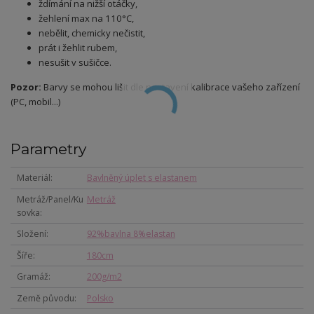
ždímání na nižší otáčky,
žehlení max na 110°C,
nebělit, chemicky nečistit,
prát i žehlit rubem,
nesušit v sušičce.
Pozor:
Barvy se mohou lišit dle nastavení kalibrace vašeho zařízení
(PC, mobil...)
Parametry
Materiál
Bavlněný úplet s elastanem
Metráž/Panel/Ku
Metráž
sovka
Složení
92%bavlna 8%elastan
Šíře
180cm
Gramáž
200g/m2
Země původu
Polsko