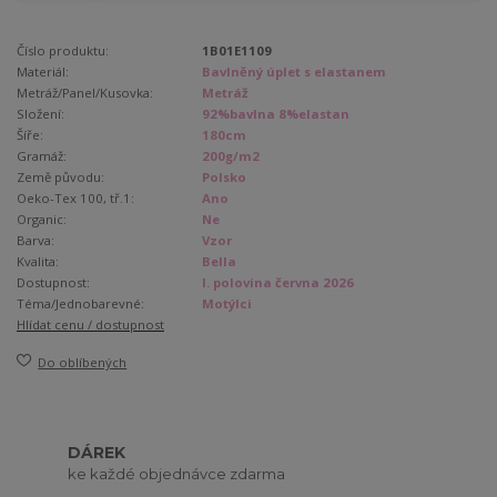
Číslo produktu:
1B01E1109
Materiál:
Bavlněný úplet s elastanem
Metráž/Panel/Kusovka:
Metráž
Složení:
92%bavlna 8%elastan
Šíře:
180cm
Gramáž:
200g/m2
Země původu:
Polsko
Oeko-Tex 100, tř.1:
Ano
Organic:
Ne
Barva:
Vzor
Kvalita:
Bella
Dostupnost:
I. polovina června 2026
Téma/Jednobarevné:
Motýlci
Hlídat cenu / dostupnost
Do oblíbených
DÁREK
ke každé objednávce zdarma