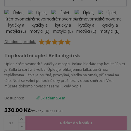
Ohodnotit produkt
Top kvalitní úplet Bella digitisk
Úplet, Krémovomodré kytičky a motýlci. Pokud hledáte top kvalitní úplet
je Bella ta správná volba. Úplet je lehká jemná látka, tenčí než
teplákovina. Látka je pružná, prodyšná, hladká na omak, příjemná na
tělo. Nosí se velmi pohodlně díky pružnosti v obou směrech. Vzor
můžete dokombinovat s našemi j...
celý popis
Dostupnost
🌈 Skladem 5.4 m
330,00 Kč
/
m
272,73 Kč
bez DPH
Přidat do košíku