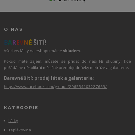
O NÁS
B
A
R
E
V
N
É
ŠITÍ!
Všechny látky na eshopu máme
skladem
.
Pokud máte zájem, můžete se přidat do naší FB skupiny, kde
pořádáme několikrát měsíčně předobjednávky metráže a galanterie.
Barevné šití: prodej látek a galanterie:
https://www.facebook.com/groups/206554103227669/
KATEGORIE
Látky
Teplákovina