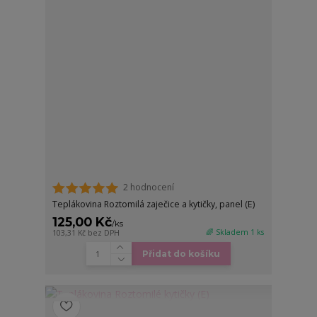
2 hodnocení
Teplákovina Roztomilá zaječice a kytičky, panel (E)
125,00 Kč
/
ks
🌈 Skladem 1 ks
103,31 Kč
bez DPH
Přidat do košíku