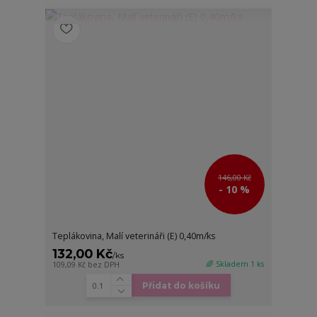
146,00 Kč
- 10 %
Teplákovina, Malí veterináři (E) 0,40m/ks
132,00 Kč
/
ks
🌈 Skladem 1 ks
109,09 Kč
bez DPH
Přidat do košíku