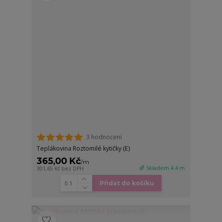
3 hodnocení
Teplákovina Roztomilé kytičky (E)
365,00 Kč
/
m
🌈 Skladem 4.4 m
301,65 Kč
bez DPH
Přidat do košíku