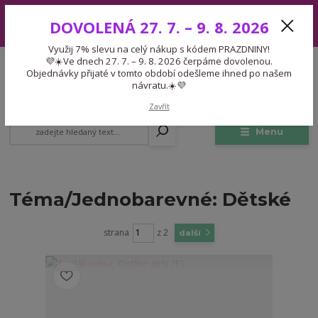
Využij 7% slevu na celý nákup s kódem PRAZDNINY! 💜☀️Ve dnech 27.
DOVOLENÁ 27. 7. – 9. 8. 2026
7. – 9. 8. 2026 čerpáme dovolenou. Objednávky přijaté v tomto období
odešleme ihned po našem návratu.☀️💜
Využij 7% slevu na celý nákup s kódem PRAZDNINY!
Expedice 775 866 913
💜☀️Ve dnech 27. 7. – 9. 8. 2026 čerpáme dovolenou.
CZK
Po-Čt 9-15:30 Pá 9-14:30 Pauza 13-13:45
Objednávky přijaté v tomto období odešleme ihned po našem
návratu.☀️💜
0
0,00 Kč
Zavřít
Menu
Téma/Jednobarevné: Dětské
strana
z 2
další