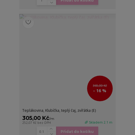
Přidat do košíku
365,00 Kč
- 16 %
Teplákovina, Klubíčka, teplý čaj, zvířátka (E)
305,00 Kč
/
m
🌈 Skladem 2.1 m
252,07 Kč
bez DPH
Přidat do košíku