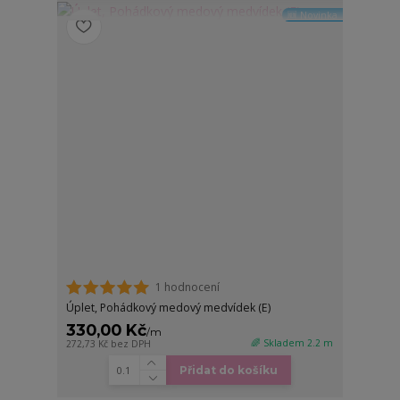
🆕 Novinka
1 hodnocení
Úplet, Pohádkový medový medvídek (E)
330,00 Kč
/
m
🌈 Skladem 2.2 m
272,73 Kč
bez DPH
Přidat do košíku