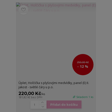
250,00 Kč
- 12 %
Úplet, Holčička s plyšovými medvídky, panel (E) II.
jakost - světlé čáry u p.o.
220,00 Kč
/
ks
🌈 Skladem 1 ks
181,82 Kč
bez DPH
Přidat do košíku