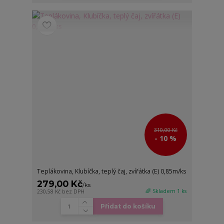
310,00 Kč
- 10 %
Teplákovina, Klubíčka, teplý čaj, zvířátka (E) 0,85m/ks
279,00 Kč
/
ks
🌈 Skladem 1 ks
230,58 Kč
bez DPH
Přidat do košíku