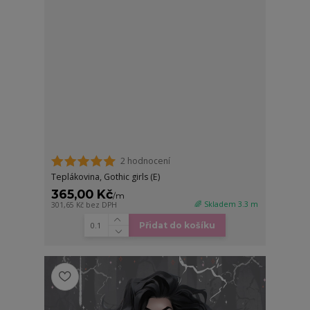
2 hodnocení
Teplákovina, Gothic girls (E)
365,00 Kč
/
m
🌈 Skladem 3.3 m
301,65 Kč
bez DPH
Přidat do košíku