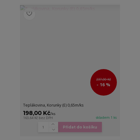
237,00 Kč
- 16 %
Teplákovina, Korunky (E) 0,65m/ks
198,00 Kč
/
ks
skladem 1 ks
163,64 Kč
bez DPH
Přidat do košíku