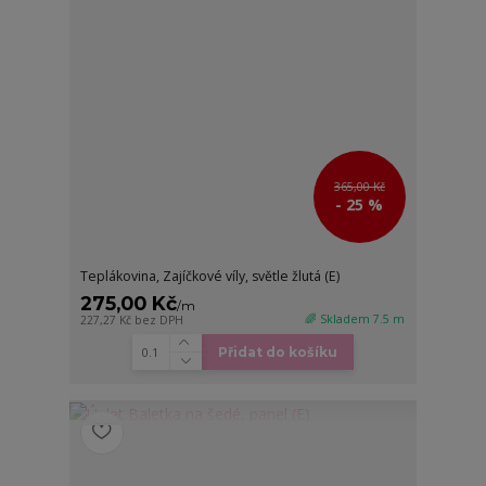
365,00 Kč
- 25 %
Teplákovina, Zajíčkové víly, světle žlutá (E)
275,00 Kč
/
m
🌈 Skladem 7.5 m
227,27 Kč
bez DPH
Přidat do košíku