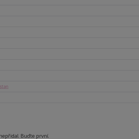
stan
epřidal. Buďte první.