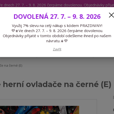
e dnech 27. 7. – 9. 8. 2026 čerpáme dovolenou. Objednávky přij
IKÁTY
BLOG
DOVOLENÁ 27. 7. – 9. 8. 2026
Expedice 775 866 913
Po-Čt 9-15
Využij 7% slevu na celý nákup s kódem PRAZDNINY!
💜☀️Ve dnech 27. 7. – 9. 8. 2026 čerpáme dovolenou.
Hledat
Objednávky přijaté v tomto období odešleme ihned po našem
návratu.☀️💜
Zavřít
GALANTERIE
PŘEDOBJEDNÁVKY
LÉTO
e na černé (E)
herní ovladače na černé (E)