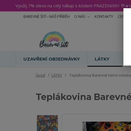
Využij 7% slevu na celý nákup s kódem PRAZDNINY! 💜☀️V
BAREVNÉ ŠITÍ - NÁŠ PŘÍBĚH
O NÁS
KONTAKTY
CERTIF
UZAVŘENÍ OBJEDNÁVKY
LÁTKY
Úvod
LÁTKY
Teplákovina Barevné herní ovladač
Teplákovina Barevné 