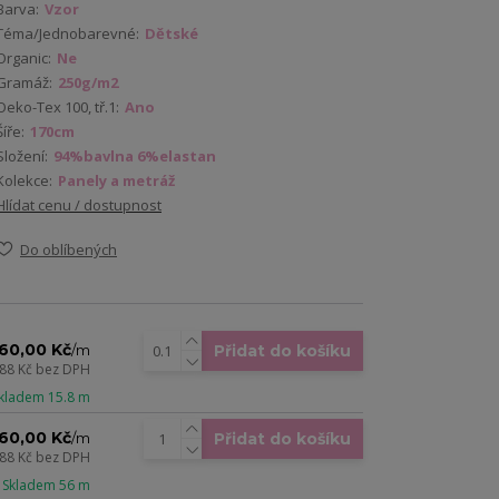
Barva:
Vzor
Téma/Jednobarevné:
Dětské
Organic:
Ne
Gramáž:
250g/m2
Oeko-Tex 100, tř.1:
Ano
Šíře:
170cm
Složení:
94%bavlna 6%elastan
Kolekce:
Panely a metráž
Hlídat cenu / dostupnost
Do oblíbených
60,00 Kč
Přidat do košíku
/
m
,88 Kč
bez DPH
Skladem 15.8 m
60,00 Kč
Přidat do košíku
/
m
,88 Kč
bez DPH
 Skladem 56 m