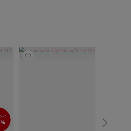
0 Kč
0 %