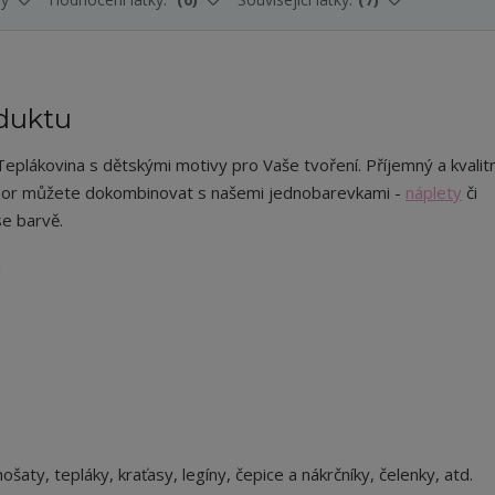
duktu
eplákovina s dětskými motivy pro Vaše tvoření. Příjemný a kvalitn
or můžete dokombinovat s našemi jednobarevkami -
náplety
či
se barvě.
m
nošaty, tepláky, kraťasy, legíny, čepice a nákrčníky, čelenky, atd.