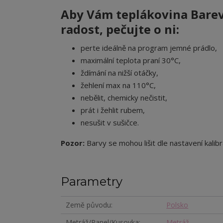
Aby Vám teplákovina Barev
radost, pečujte o ni:
perte ideálně na program jemné prádlo,
maximální teplota praní 30°C,
ždímání na nižší otáčky,
žehlení max na 110°C,
nebělit, chemicky nečistit,
prát i žehlit rubem,
nesušit v sušičce.
Pozor:
Barvy se mohou lišit dle nastavení kalibr
Parametry
Země původu
Polsko
Metráž/Panel/Kusovka
Metráž