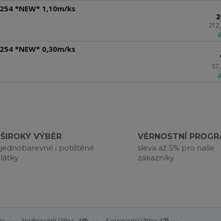
 254 *NEW* 1,10m/ks
2
212

 254 *NEW* 0,30m/ks
57

ŠIROKÝ VÝBĚR
VĚRNOSTNÍ PROG
jednobarevné i potištěné
sleva až 5% pro naše
látky
zákazníky
ry
Hodnocení látky:
0
Související látky:
7