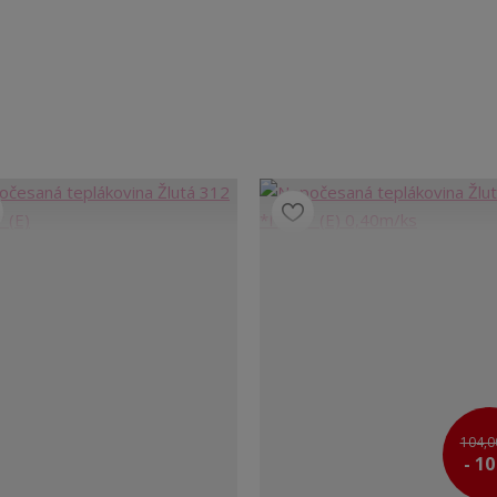
104,0
- 1