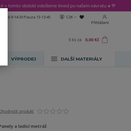
até v tomto období odešleme ihned po našem návratu.☀️💜
:30 Pá 9-14:30 Pauza 13-13:45
CZK
Přihlášení
0
ks
za
0,00 Kč
VÝPRODEJ
DALŠÍ MATERIÁLY
Ohodnotit produkt
Panely a ladící metráž