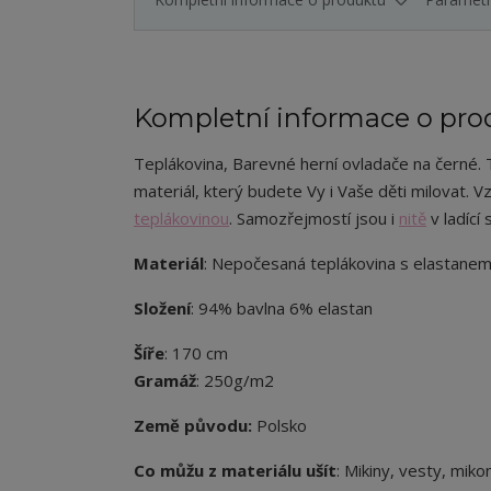
Kompletní informace o pro
Teplákovina, Barevné herní ovladače na černé. T
materiál, který budete Vy i Vaše děti milovat.
Vz
teplákovinou
. Samozřejmostí jsou i
nitě
v ladící 
Materiál
: Nepočesaná teplákovina s elastane
Složení
: 94% bavlna 6% elastan
Šíře
: 170 cm
Gramáž
: 250g/m2
Země původu:
Polsko
Co můžu z materiálu ušít
: Mikiny, vesty, miko