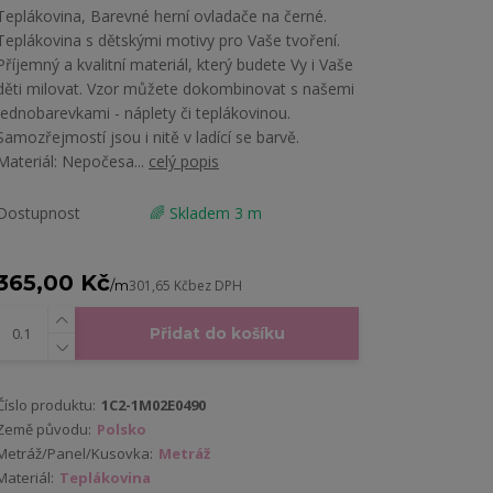
Teplákovina, Barevné herní ovladače na černé.
Teplákovina s dětskými motivy pro Vaše tvoření.
Příjemný a kvalitní materiál, který budete Vy i Vaše
děti milovat. Vzor můžete dokombinovat s našemi
jednobarevkami - náplety či teplákovinou.
Samozřejmostí jsou i nitě v ladící se barvě.
Materiál: Nepočesa...
celý popis
Dostupnost
🌈 Skladem 3 m
365,00 Kč
/
m
301,65 Kč
bez DPH
Přidat do košíku
Číslo produktu:
1C2-1M02E0490
Země původu:
Polsko
Metráž/Panel/Kusovka:
Metráž
Materiál:
Teplákovina