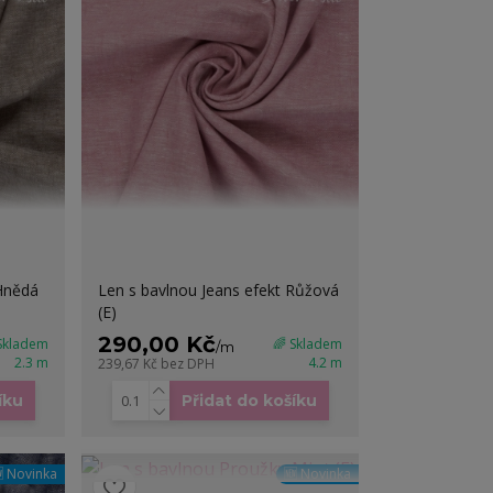
 Hnědá
Len s bavlnou Jeans efekt Růžová
(E)
290,00 Kč
 Skladem
🌈 Skladem
/
m
2.3 m
4.2 m
239,67 Kč
bez DPH
íku
Přidat do košíku
 Novinka
🆕 Novinka