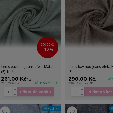
290,00 Kč
- 10 %
Len s bavlnou Jeans efekt Máta
Len s bavlnou Jeans efekt
(E) 1m/ks
(E)
261,00 Kč
290,00 Kč
🌈
/
ks
/
m
🌈 Skladem 1 ks
215,70 Kč
bez DPH
239,67 Kč
bez DPH
Přidat do košíku
Přidat do koš
🆕 Novinka
