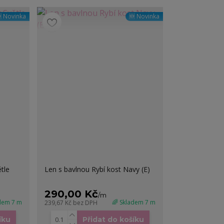
 Novinka
🆕 Novinka
tle
Len s bavlnou Rybí kost Navy (E)
290,00 Kč
/
m
adem 7 m
🌈 Skladem 7 m
239,67 Kč
bez DPH
íku
Přidat do košíku