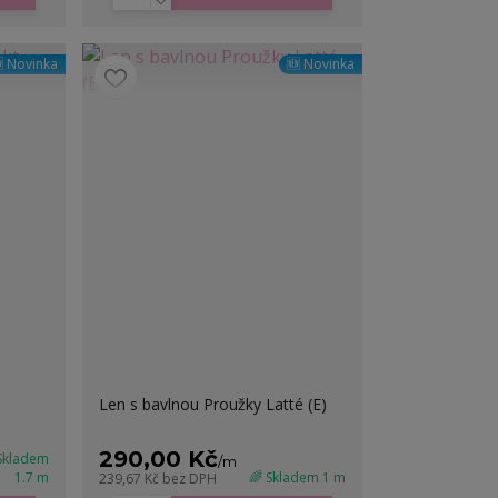
 Novinka
🆕 Novinka
Len s bavlnou Proužky Latté (E)
290,00 Kč
 Skladem
/
m
1.7 m
🌈 Skladem 1 m
239,67 Kč
bez DPH