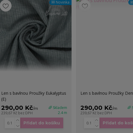
🆕 Novinka

Len s bavlnou Proužky Eukalyptus
Len s bavlnou Proužky Den
(E)
290,00 Kč
290,00 Kč
🌈 Skladem
🌈
/
m
/
m
2.4 m
239,67 Kč
bez DPH
239,67 Kč
bez DPH
Přidat do košíku
Přidat do koš