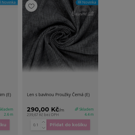
 Novinka
🆕 Novinka
im (E)
Len s bavlnou Proužky Černá (E)
290,00 Kč
 Skladem
🌈 Skladem
/
m
2.6 m
4.4 m
239,67 Kč
bez DPH
íku
Přidat do košíku