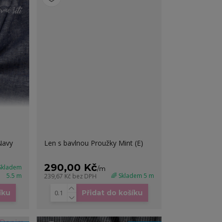
Navy
Len s bavlnou Proužky Mint (E)
290,00 Kč
 Skladem
/
m
5.5 m
🌈 Skladem 5 m
239,67 Kč
bez DPH
íku
Přidat do košíku