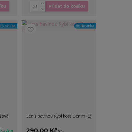
íku
Přidat do košíku
 Novinka
🆕 Novinka
éžová
Len s bavlnou Rybí kost Denim (E)
290,00 Kč
 Skladem
/
m