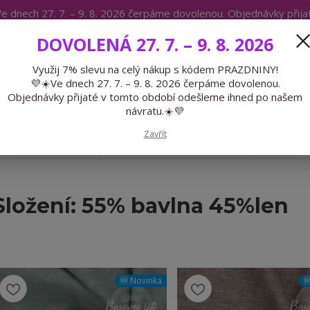
e dnech 27. 7. – 9. 8. 2026 čerpáme dovolenou. Objednávky přij
IKÁTY
BLOG
DOVOLENÁ 27. 7. – 9. 8. 2026
Expedice 775 866 913
Po-Čt 9-15
Využij 7% slevu na celý nákup s kódem PRAZDNINY!
💜☀️Ve dnech 27. 7. – 9. 8. 2026 čerpáme dovolenou.
Hledat
Objednávky přijaté v tomto období odešleme ihned po našem
návratu.☀️💜
Zavřít
GALANTERIE
PŘEDOBJEDNÁVKY
LÉTO
Složení: 55% bavlna 45%len
🆕 Novinka
