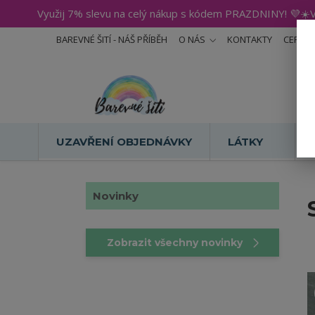
Využij 7% slevu na celý nákup s kódem PRAZDNINY! 💜☀️V
BAREVNÉ ŠITÍ - NÁŠ PŘÍBĚH
O NÁS
KONTAKTY
CERTIF
UZAVŘENÍ OBJEDNÁVKY
LÁTKY
Novinky
Zobrazit všechny novinky