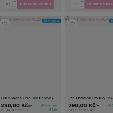
Přidat do košíku
Přidat do koš
🆕 Novinka

Len s bavlnou Proužky Béžová (E)
Len s bavlnou Proužky Hně
290,00 Kč
290,00 Kč
🌈 Skladem
🌈
/
m
/
m
6.8 m
239,67 Kč
bez DPH
239,67 Kč
bez DPH