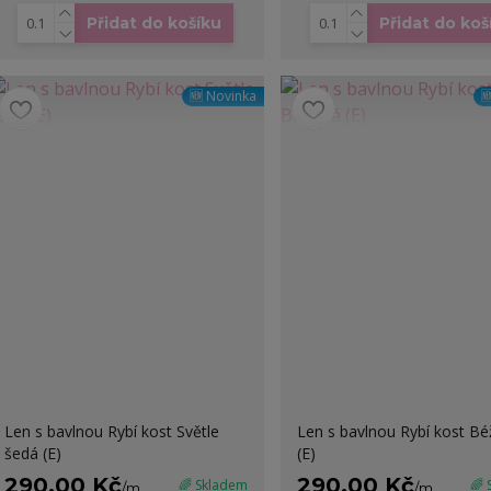
Přidat do košíku
Přidat do koš
🆕 Novinka

Len s bavlnou Rybí kost Světle
Len s bavlnou Rybí kost B
šedá (E)
(E)
290,00 Kč
290,00 Kč
🌈 Skladem
🌈
/
m
/
m