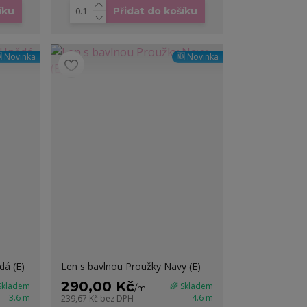
íku
Přidat do košíku
 Novinka
🆕 Novinka
dá (E)
Len s bavlnou Proužky Navy (E)
290,00 Kč
 Skladem
🌈 Skladem
/
m
3.6 m
4.6 m
239,67 Kč
bez DPH