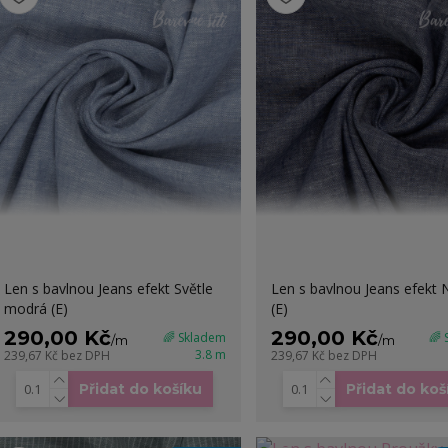
Len s bavlnou Jeans efekt Světle
Len s bavlnou Jeans efekt 
modrá (E)
(E)
290,00 Kč
290,00 Kč
🌈 Skladem
🌈
/
m
/
m
3.8 m
239,67 Kč
bez DPH
239,67 Kč
bez DPH
Přidat do košíku
Přidat do koš