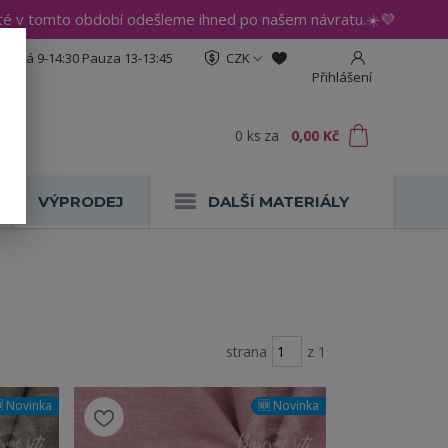
até v tomto období odešleme ihned po našem návratu.☀️💜
:30 Pá 9-14:30 Pauza 13-13:45
CZK
Přihlášení
0
ks
za
0,00 Kč
VÝPRODEJ
DALŠÍ MATERIÁLY
strana
z 1
 Novinka
🆕 Novinka