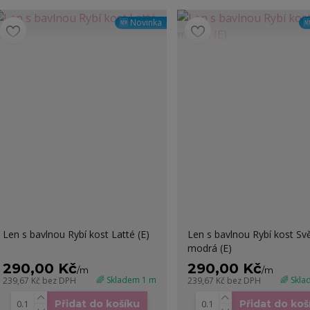
🆕 Novinka

Len s bavlnou Rybí kost Latté (E)
Len s bavlnou Rybí kost Svě
modrá (E)
290,00 Kč
290,00 Kč
/
m
/
m
🌈 Skladem 1 m
🌈 Skl
239,67 Kč
bez DPH
239,67 Kč
bez DPH
Přidat do košíku
Přidat do koš