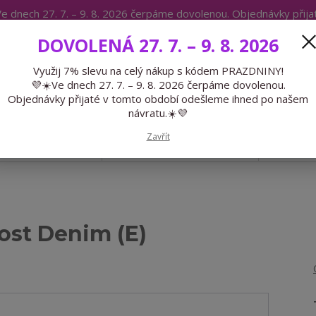
e dnech 27. 7. – 9. 8. 2026 čerpáme dovolenou. Objednávky přij
IKÁTY
BLOG
DOVOLENÁ 27. 7. – 9. 8. 2026
Expedice 775 866 913
Po-Čt 9-15
Využij 7% slevu na celý nákup s kódem PRAZDNINY!
💜☀️Ve dnech 27. 7. – 9. 8. 2026 čerpáme dovolenou.
Hledat
Objednávky přijaté v tomto období odešleme ihned po našem
návratu.☀️💜
Zavřít
GALANTERIE
PŘEDOBJEDNÁVKY
LÉTO
ost Denim (E)