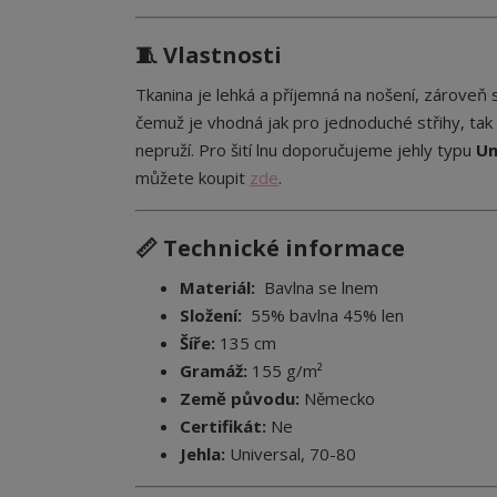
🧵 Vlastnosti
Tkanina je lehká a příjemná na nošení, zároveň s
čemuž je vhodná jak pro jednoduché střihy, tak 
nepruží. Pro šití lnu doporučujeme jehly typu
Un
můžete koupit
zde
.
📏 Technické informace
Materiál:
Bavlna se lnem
Složení:
5
5% bavlna 45% len
Šíře:
135 cm
Gramáž:
155 g/m²
Země původu:
Německo
Certifikát:
Ne
Jehla:
Universal, 70-80