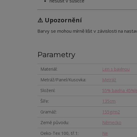
nesušit v sušičce
⚠️ Upozornění
Barvy se mohou mírně lišit v závislosti na nastav
Parametry
Materiál
Len s bavlnou
Metráž/Panel/Kusovka
Metráž
Složení
55% bavlna 45%l
Šíře
135cm
Gramáž
155g/m2
Země původu
Německo
Oeko-Tex 100, tř.1
Ne