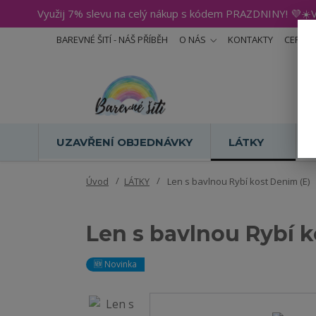
Využij 7% slevu na celý nákup s kódem PRAZDNINY! 💜☀️V
BAREVNÉ ŠITÍ - NÁŠ PŘÍBĚH
O NÁS
KONTAKTY
CERTIF
UZAVŘENÍ OBJEDNÁVKY
LÁTKY
Úvod
LÁTKY
Len s bavlnou Rybí kost Denim (E)
Len s bavlnou Rybí k
🆕 Novinka