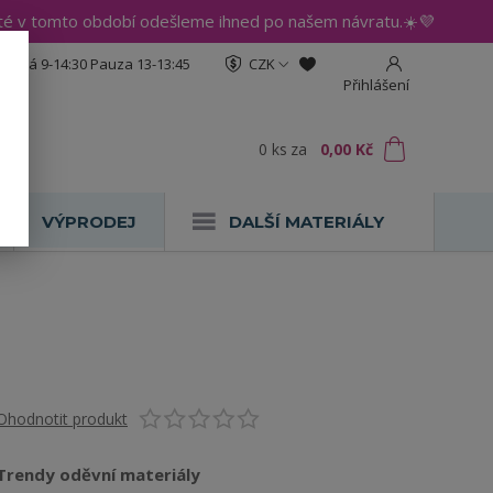
até v tomto období odešleme ihned po našem návratu.☀️💜
:30 Pá 9-14:30 Pauza 13-13:45
CZK
Přihlášení
0
ks
za
0,00 Kč
VÝPRODEJ
DALŠÍ MATERIÁLY
Ohodnotit produkt
Trendy oděvní materiály