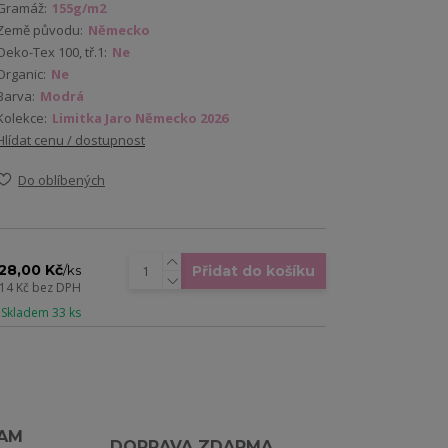
Gramáž:
155g/m2
Země původu:
Německo
Oeko-Tex 100, tř.1:
Ne
Organic:
Ne
Barva:
Modrá
Kolekce:
Limitka Jaro Německo 2026
Hlídat cenu / dostupnost
Do oblíbených
28,00 Kč
Přidat do košíku
/
ks
,14 Kč
bez DPH
 Skladem 33 ks
RAM
DOPRAVA ZDARMA