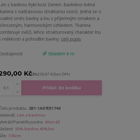
Len s bavlnou Rybí kost Denim. Bavlněno-lněná
tkanina s nadčasovou strukturou vzorů. Jedná se o
kvalitní směs bavlny a lnu s příjemným omakem a
přirozeným, harmonickým vzhledem. Tkanina
kombinuje svěží, lehce strukturovaný charakter lnu
s měkkostí a pohodlím bavlny.
celý popis
Dostupnost
🌈 Skladem 6 m
290,00 Kč
/
m
239,67 Kč
bez DPH
Přidat do košíku
Číslo produktu:
2B1-1A07ER1744
Materiál:
Len s bavlnou
Metráž/Panel/Kusovka:
Metráž
Složení:
55% bavlna 45%len
Šíře:
135cm