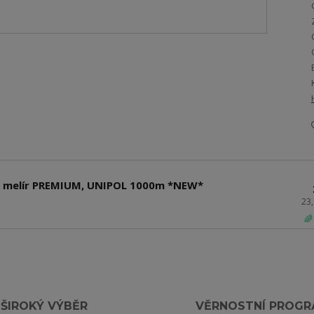
dý melír PREMIUM, UNIPOL 1000m *NEW*
23
🌈
ŠIROKÝ VÝBĚR
VĚRNOSTNÍ PROG