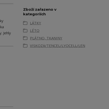
Zboží zařazeno v
kategoriích
íky
LÁTKY
tka
LÉTO
. Jehly
PLÁTNO, TKANINY
VISKOZA/TENCEL/LYOCELL/LEN