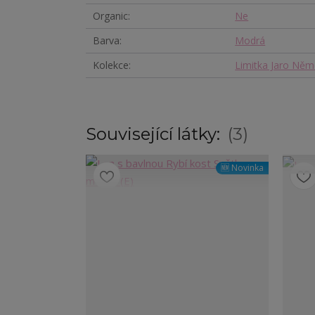
Organic
Ne
Barva
Modrá
Kolekce
Limitka Jaro Ně
Související látky:
3
🆕 Novinka