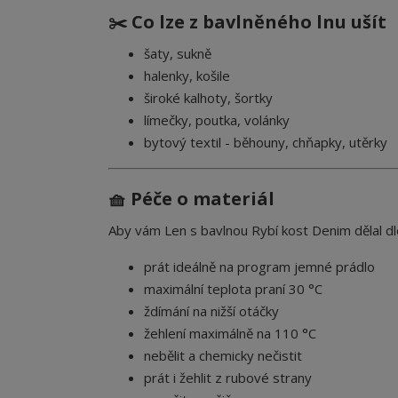
✂️ Co lze z bavlněného lnu ušít
šaty, sukně
halenky, košile
široké kalhoty, šortky
límečky, poutka, volánky
bytový textil - běhouny, chňapky, utěrky
🧺 Péče o materiál
Aby vám Len s bavlnou Rybí kost Denim dělal d
prát ideálně na program jemné prádlo
maximální teplota praní 30 °C
ždímání na nižší otáčky
žehlení maximálně na 110 °C
nebělit a chemicky nečistit
prát i žehlit z rubové strany