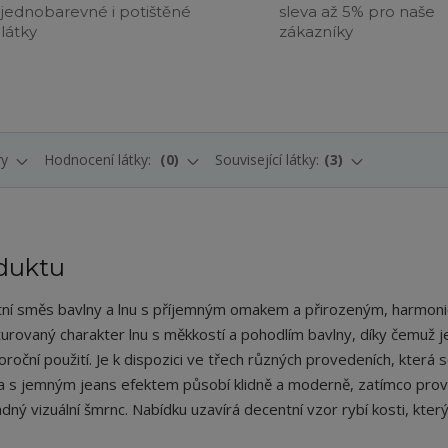
jednobarevné i potištěné
sleva až 5% pro naše
látky
zákazníky
ry
Hodnocení látky:
0
Související látky:
3
duktu
litní směs bavlny a lnu s příjemným omakem a přirozeným, harmon
urovaný charakter lnu s měkkostí a pohodlím bavlny, díky čemuž je
roční použití. Je k dispozici ve třech různých provedeních, která 
ta s jemným jeans efektem působí klidně a moderně, zatímco prov
 vizuální šmrnc. Nabídku uzavírá decentní vzor rybí kosti, který