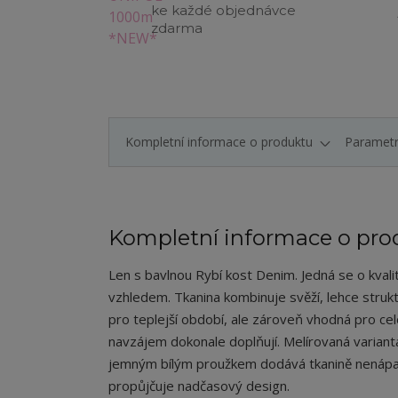
ke každé objednávce
zdarma
Kompletní informace o produktu
Paramet
Kompletní informace o pro
Len s bavlnou Rybí kost Denim. Jedná se o kva
vzhledem. Tkanina kombinuje svěží, lehce strukt
pro teplejší období, ale zároveň vhodná pro celo
navzájem dokonale doplňují. Melírovaná varian
jemným bílým proužkem dodává tkanině nenápadný
propůjčuje nadčasový design.