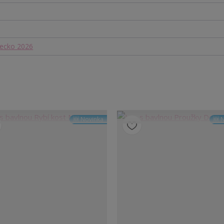
mecko 2026
🆕 Novinka
🆕 