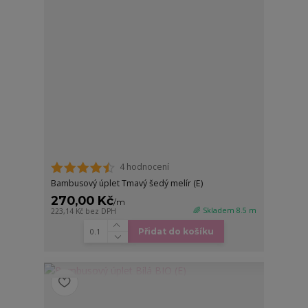
4 hodnocení
Bambusový úplet Tmavý šedý melír (E)
270,00 Kč
/
m
🌈 Skladem 8.5 m
223,14 Kč
bez DPH
Přidat do košíku