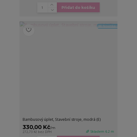
Přidat do košíku
🆕 Novinka
Bambusový úplet, Stavební stroje, modrá (E)
330,00 Kč
/
m
🌈 Skladem 6.2 m
272,73 Kč
bez DPH