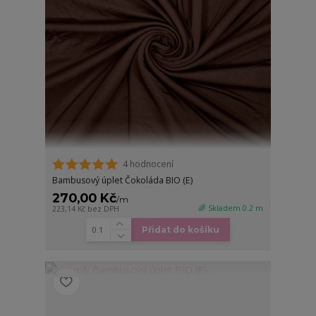
4 hodnocení
Bambusový úplet Čokoláda BIO (E)
270,00 Kč
/
m
🌈 Skladem 0.2 m
223,14 Kč
bez DPH
Přidat do košíku