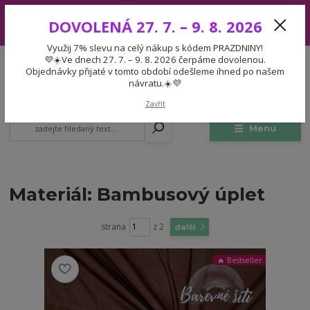
Využij 7% slevu na celý nákup s kódem PRAZDNINY! 💜☀️Ve dnech 27.
DOVOLENÁ 27. 7. – 9. 8. 2026
7. – 9. 8. 2026 čerpáme dovolenou. Objednávky přijaté v tomto období
odešleme ihned po našem návratu.☀️💜
Využij 7% slevu na celý nákup s kódem PRAZDNINY!
Expedice 775 866 913
💜☀️Ve dnech 27. 7. – 9. 8. 2026 čerpáme dovolenou.
CZK
Po-Čt 9-15:30 Pá 9-14:30 Pauza 13-13:45
Objednávky přijaté v tomto období odešleme ihned po našem
návratu.☀️💜
0
0,00 Kč
Zavřít
Menu
Materiál: Bambusový úplet
strana
z 2
další
🔥 Bestseller