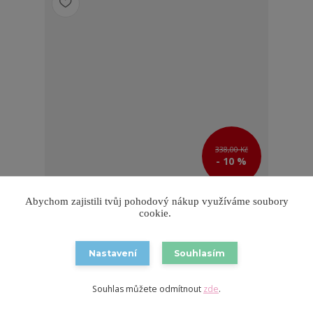
338,00 Kč
- 10 %
Abychom zajistili tvůj pohodový nákup využíváme soubory
Bambusový úplet Červená (E) 1,35m/ks
cookie.
304,00 Kč
/
ks
🌈 Skladem 1 ks
251,24 Kč
bez DPH
Nastavení
Souhlasím
Přidat do košíku
Souhlas můžete odmítnout
zde
.
🆕 Novinka