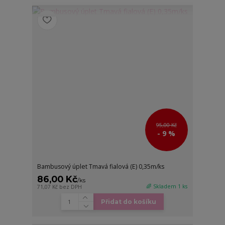
95,00 Kč
- 9 %
Bambusový úplet Tmavá fialová (E) 0,35m/ks
86,00 Kč
/
ks
🌈 Skladem 1 ks
71,07 Kč
bez DPH
Přidat do košíku