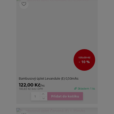
135,00 Kč
- 10 %
Bambusový úplet Levandule (E) 0,50m/ks
122,00 Kč
/
ks
🌈 Skladem 1 ks
100,83 Kč
bez DPH
Přidat do košíku