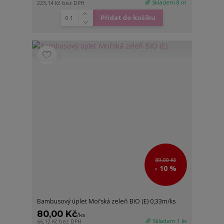
🌈 Skladem 8 m
223,14 Kč
bez DPH
Přidat do košíku
89,00 Kč
- 10 %
Bambusový úplet Mořská zeleň BIO (E) 0,33m/ks
80,00 Kč
/
ks
🌈 Skladem 1 ks
66,12 Kč
bez DPH