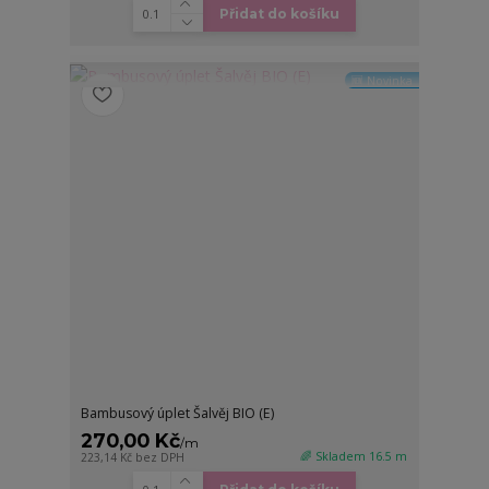
Přidat do košíku
🆕 Novinka
Bambusový úplet Šalvěj BIO (E)
270,00 Kč
/
m
🌈 Skladem 16.5 m
223,14 Kč
bez DPH