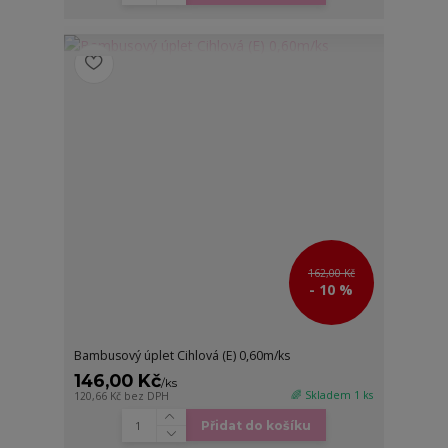
162,00 Kč
- 10 %
Bambusový úplet Cihlová (E) 0,60m/ks
146,00 Kč
/
ks
🌈 Skladem 1 ks
120,66 Kč
bez DPH
Přidat do košíku