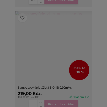
Přidat do košíku
243,00 Kč
- 10 %
Bambusový úplet Žlutá BIO (E) 0,90m/ks
219,00 Kč
/
ks
🌈 Skladem 1 ks
180,99 Kč
bez DPH
Přidat do košíku