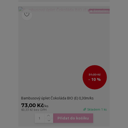
🔥 Bestseller
81,00 Kč
- 10 %
Bambusový úplet Čokoláda BIO (E) 0,30m/ks
73,00 Kč
/
ks
🌈 Skladem 1 ks
60,33 Kč
bez DPH
Přidat do košíku