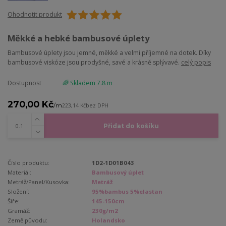
Ohodnotit produkt
Měkké a hebké bambusové úplety
Bambusové úplety jsou jemné, měkké a velmi příjemné na dotek. Díky
bambusové viskóze jsou prodyšné, savé a krásně splývavé.
celý popis
Dostupnost
🌈 Skladem 7.8 m
270,00 Kč
/
m
223,14 Kč
bez DPH
Přidat do košíku
Číslo produktu:
1D2-1D01B043
Materiál:
Bambusový úplet
Metráž/Panel/Kusovka:
Metráž
Složení:
95%bambus 5%elastan
Šíře:
145-150cm
Gramáž:
230g/m2
Země původu:
Holandsko