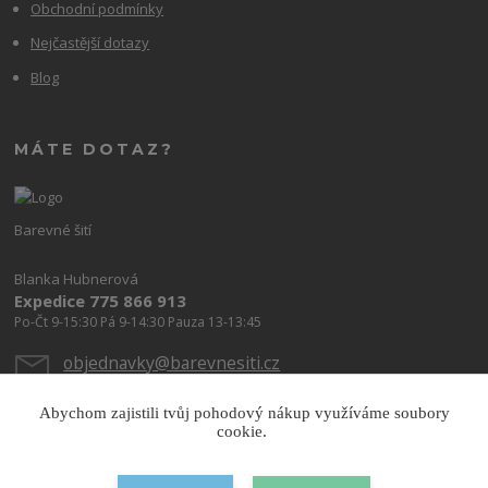
Obchodní podmínky
Nejčastější dotazy
Blog
MÁTE DOTAZ?
Barevné šití
Blanka Hubnerová
Expedice 775 866 913
Po-Čt 9-15:30 Pá 9-14:30 Pauza 13-13:45
objednavky@barevnesiti.cz
Abychom zajistili tvůj pohodový nákup využíváme soubory
cookie.