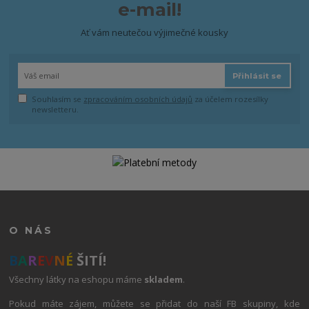
e-mail!
Ať vám neutečou výjimečné kousky
Přihlásit se
Souhlasím se
zpracováním osobních údajů
za účelem rozesílky
newsletteru.
O NÁS
B
A
R
E
V
N
É
ŠITÍ!
Všechny látky na eshopu máme
skladem
.
Pokud máte zájem, můžete se přidat do naší FB skupiny, kde