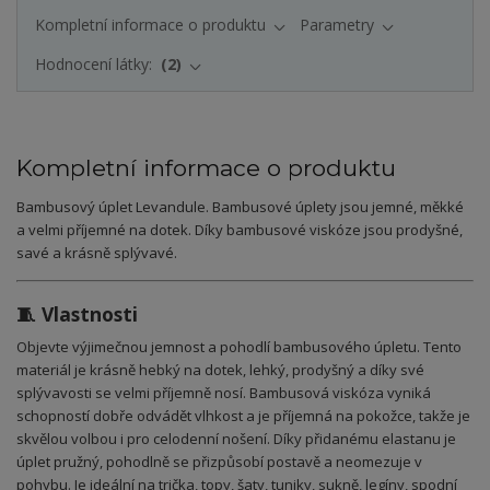
Kompletní informace o produktu
Parametry
Hodnocení látky:
2
Kompletní informace o produktu
Bambusový úplet Levandule. Bambusové úplety jsou jemné, měkké
a velmi příjemné na dotek. Díky bambusové viskóze jsou prodyšné,
savé a krásně splývavé.
🧵 Vlastnosti
Objevte výjimečnou jemnost a pohodlí bambusového úpletu. Tento
materiál je krásně hebký na dotek, lehký, prodyšný a díky své
splývavosti se velmi příjemně nosí. Bambusová viskóza vyniká
schopností dobře odvádět vlhkost a je příjemná na pokožce, takže je
skvělou volbou i pro celodenní nošení. Díky přidanému elastanu je
úplet pružný, pohodlně se přizpůsobí postavě a neomezuje v
pohybu. Je ideální na trička, topy, šaty, tuniky, sukně, legíny, spodní