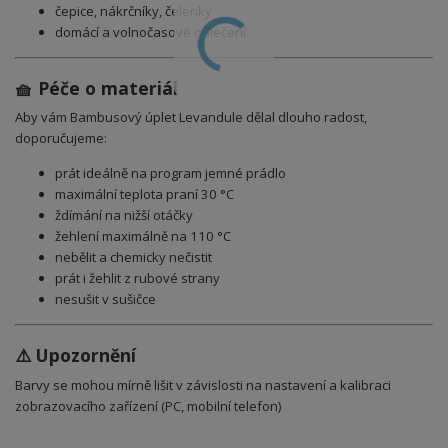
čepice, nákrčníky, čelenky
domácí a volnočasové oblečení
🧺 Péče o materiál
Aby vám Bambusový úplet Levandule dělal dlouho radost,
doporučujeme:
prát ideálně na program jemné prádlo
maximální teplota praní 30 °C
ždímání na nižší otáčky
žehlení maximálně na 110 °C
nebělit a chemicky nečistit
prát i žehlit z rubové strany
nesušit v sušičce
⚠️ Upozornění
Barvy se mohou mírně lišit v závislosti na nastavení a kalibraci
zobrazovacího zařízení (PC, mobilní telefon)