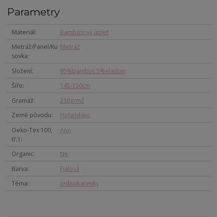
Parametry
Materiál
Bambusový úplet
Metráž/Panel/Ku
Metráž
sovka
Složení
95%bambus 5%elastan
Šíře
145-150cm
Gramáž
230g/m2
Země původu
Holandsko
Oeko-Tex 100,
Ano
tř.1
Organic
Ne
Barva
Fialová
Téma
Jednobarevky