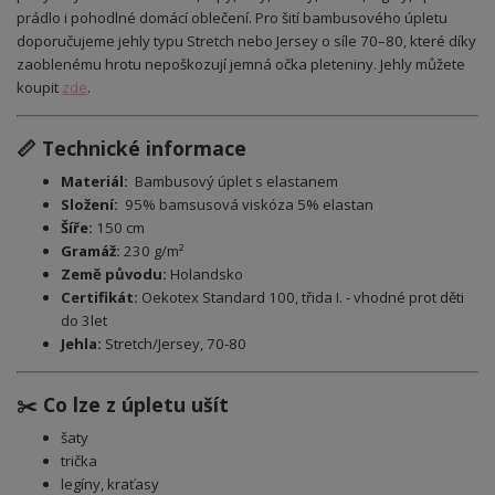
prádlo i pohodlné domácí oblečení. Pro šití bambusového úpletu
doporučujeme jehly typu Stretch nebo Jersey o síle 70–80, které díky
zaoblenému hrotu nepoškozují jemná očka pleteniny. Jehly můžete
koupit
zde
.
📏 Technické informace
Materiál:
Bambusový úplet s elastanem
Složení:
95% bamsusová viskóza 5% elastan
Šíře:
150 cm
Gramáž:
230 g/m²
Země původu:
Holandsko
Certifikát:
Oekotex Standard 100, třida I. - vhodné prot děti
do 3let
Jehla:
Stretch/Jersey, 70-80
✂️ Co lze z úpletu ušít
šaty
trička
legíny, kraťasy