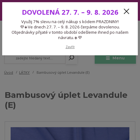
Využij 7% slevu na celý nákup s kódem PRAZDNINY! 💜☀️Ve dnech 27.
DOVOLENÁ 27. 7. – 9. 8. 2026
7. – 9. 8. 2026 čerpáme dovolenou. Objednávky přijaté v tomto období
odešleme ihned po našem návratu.☀️💜
Využij 7% slevu na celý nákup s kódem PRAZDNINY!
Expedice 775 866 913
💜☀️Ve dnech 27. 7. – 9. 8. 2026 čerpáme dovolenou.
CZK
Po-Čt 9-15:30 Pá 9-14:30 Pauza 13-13:45
Objednávky přijaté v tomto období odešleme ihned po našem
návratu.☀️💜
0
0,00 Kč
Zavřít
Menu
Úvod
LÁTKY
Bambusový úplet Levandule (E)
Bambusový úplet Levandule
(E)