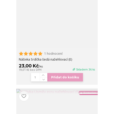
1 hodnocení
Nášivka Srdíčka šedá nažehlovací (E)
23,00 Kč
/
ks
🌈 Skladem 36 ks
19,01 Kč
bez DPH
Přidat do košíku
🔥 Bestseller