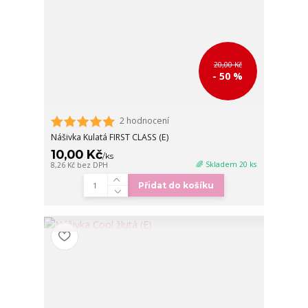
20,00 Kč
- 50 %
2 hodnocení
Nášivka Kulatá FIRST CLASS (E)
10,00 Kč
/
ks
🌈 Skladem 20 ks
8,26 Kč
bez DPH
Přidat do košíku