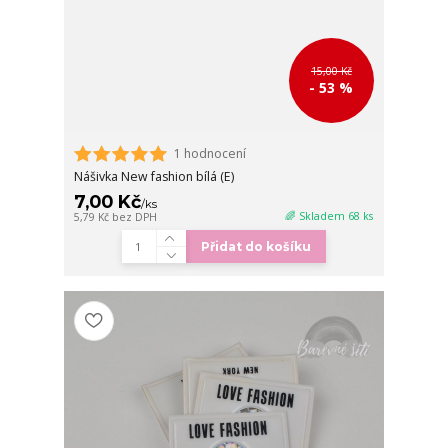
15,00 Kč
- 53 %
1 hodnocení
Nášivka New fashion bílá (E)
7,00 Kč
/
ks
🌈 Skladem 68 ks
5,79 Kč
bez DPH
Přidat do košíku