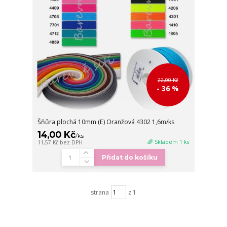
22,00 Kč
- 36 %
Šňůra plochá 10mm (E) Oranžová 4302 1,6m/ks
14,00 Kč
/
ks
🌈 Skladem 1 ks
11,57 Kč
bez DPH
Přidat do košíku
strana
z 1