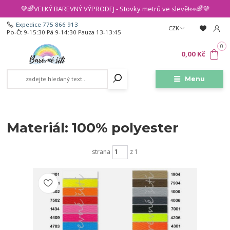
💜🌈VELKÝ BAREVNÝ VÝPRODEJ - Stovky metrů ve slevě!👀🌈💜
Expedice 775 866 913
CZK
Po-Čt 9-15:30 Pá 9-14:30 Pauza 13-13:45
0
0,00 Kč
Menu
Materiál: 100% polyester
strana
z 1