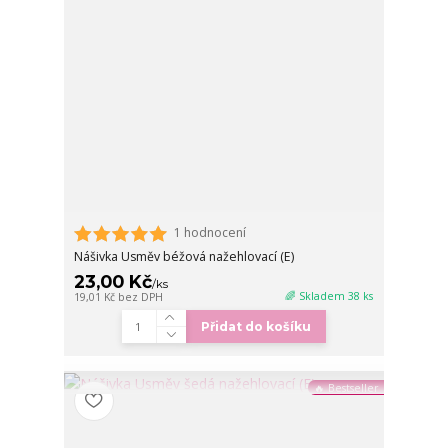
1 hodnocení
Nášivka Usměv béžová nažehlovací (E)
23,00 Kč
/
ks
🌈 Skladem 38 ks
19,01 Kč
bez DPH
Přidat do košíku
🔥 Bestseller