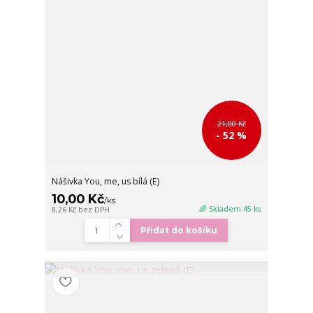
21,00 Kč
- 52 %
Nášivka You, me, us bílá (E)
10,00 Kč
/
ks
🌈 Skladem 45 ks
8,26 Kč
bez DPH
Přidat do košíku