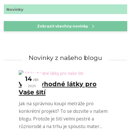
Novinky
Zobrazit všechny novinky
Novinky z našeho blogu
14
01
Výběr vhodné látky pro
2025
Vaše šití
Jak na správnou koupi metráže pro
konkrétní projekt? To se dozvíte v našem
blogu. Protože je šití velmi pestré a
různorodé a na trhu je spoustu mater...