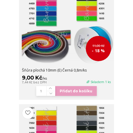
11,00 Kč
- 18 %
Šňůra plochá 10mm (E) Černá 0,8m/ks
9,00 Kč
/
ks
🌈 Skladem 1 ks
7,44 Kč
bez DPH
Přidat do košíku