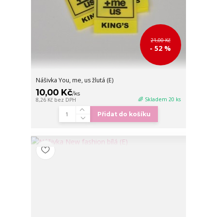
21,00 Kč
- 52 %
Nášivka You, me, us žlutá (E)
10,00 Kč
/
ks
🌈 Skladem 20 ks
8,26 Kč
bez DPH
Přidat do košíku