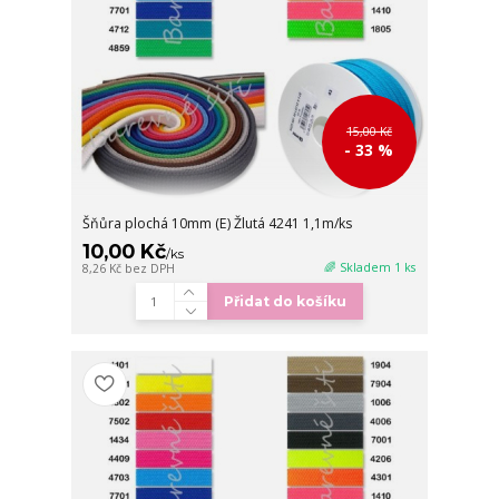
15,00 Kč
- 33 %
Šňůra plochá 10mm (E) Žlutá 4241 1,1m/ks
10,00 Kč
/
ks
🌈 Skladem 1 ks
8,26 Kč
bez DPH
Přidat do košíku