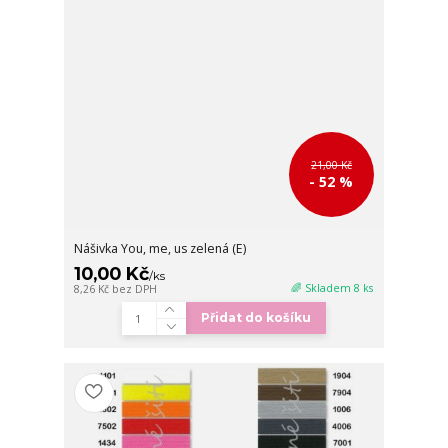
21,00 Kč
- 52 %
Nášivka You, me, us zelená (E)
10,00 Kč
/
ks
🌈 Skladem 8 ks
8,26 Kč
bez DPH
Přidat do košíku