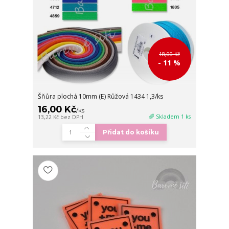
18,00 Kč
- 11 %
Šňůra plochá 10mm (E) Růžová 1434 1,3/ks
16,00 Kč
/
ks
🌈 Skladem 1 ks
13,22 Kč
bez DPH
Přidat do košíku