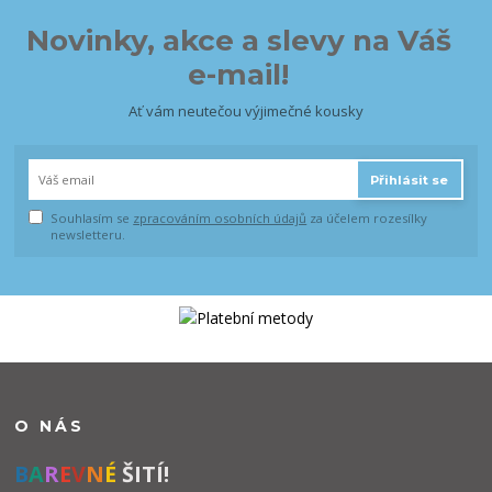
Novinky, akce a slevy na Váš
e-mail!
Ať vám neutečou výjimečné kousky
Přihlásit se
Souhlasím se
zpracováním osobních údajů
za účelem rozesílky
newsletteru.
O NÁS
B
A
R
E
V
N
É
ŠITÍ!