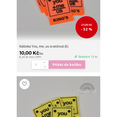
21,00 Kč
- 52 %
Nášivka You, me, us oranžová (E)
10,00 Kč
/
ks
🌈 Skladem 13 ks
8,26 Kč
bez DPH
Přidat do košíku