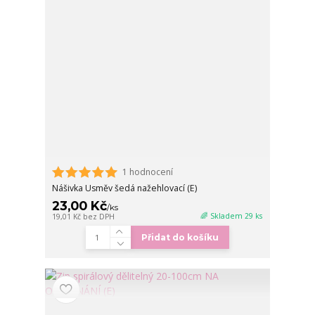
1 hodnocení
Nášivka Usměv šedá nažehlovací (E)
23,00 Kč
/
ks
🌈 Skladem 29 ks
19,01 Kč
bez DPH
Přidat do košíku