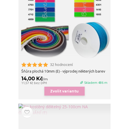
32 hodnocení
Šňůra plochá 10mm (E) - výprodej některých barev
14,00 Kč
/
m
🌈 Skladem 486 m
11,57 Kč
bez DPH
Zvolit variantu