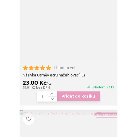
1 hodnocení
Nášivka Usměv ecru nažehlovací (E)
23,00 Kč
/
ks
🌈 Skladem 22 ks
19,01 Kč
bez DPH
Přidat do košíku
🔥 Bestseller