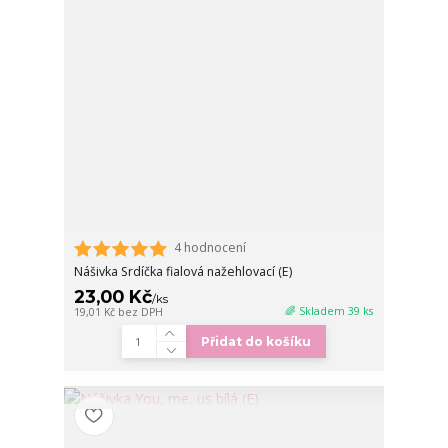
4 hodnocení
Nášivka Srdíčka fialová nažehlovací (E)
23,00 Kč
/
ks
🌈 Skladem 39 ks
19,01 Kč
bez DPH
Přidat do košíku