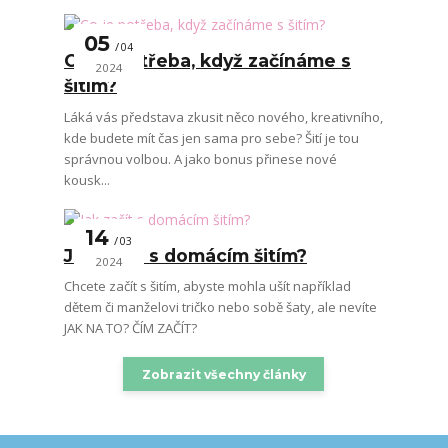
05
04
Co je potřeba, když začínáme s
2024
šitím?
Láká vás představa zkusit něco nového, kreativního,
kde budete mít čas jen sama pro sebe? Šití je tou
správnou volbou. A jako bonus přinese nové
kousk...
14
03
Jak začít s domácím šitím?
2024
Chcete začít s šitím, abyste mohla ušít například
dětem či manželovi tričko nebo sobě šaty, ale nevíte
JAK NA TO? ČÍM ZAČÍT?
Zobrazit všechny články