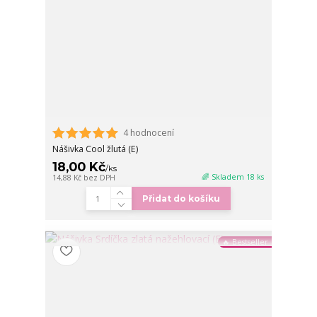
4 hodnocení
Nášivka Cool žlutá (E)
18,00 Kč
/
ks
🌈 Skladem 18 ks
14,88 Kč
bez DPH
Přidat do košíku
🔥 Bestseller