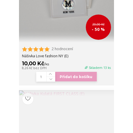
20,00 Kč
- 50 %
2 hodnocení
Nášivka Love fashion NY (E)
10,00 Kč
/
ks
🌈 Skladem 13 ks
8,26 Kč
bez DPH
Přidat do košíku