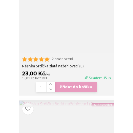
2 hodnocení
Nášivka Srdíčka zlatá nažehlovací (E)
23,00 Kč
/
ks
🌈 Skladem 45 ks
19,01 Kč
bez DPH
Přidat do košíku
🔥 Bestseller