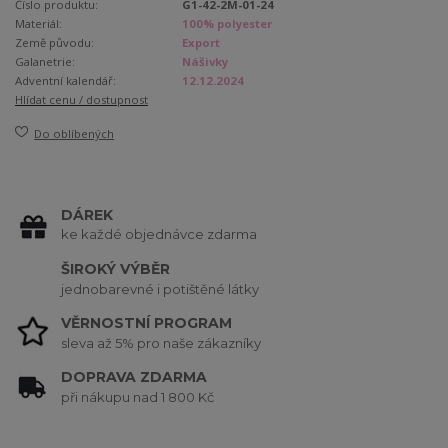
Číslo produktu:
G1-42-2M-01-24
Materiál:
100% polyester
Země původu:
Export
Galanetrie:
Nášivky
Adventní kalendář:
12.12.2024
Hlídat cenu / dostupnost
Do oblíbených
DÁREK
ke každé objednávce zdarma
ŠIROKÝ VÝBĚR
jednobarevné i potištěné látky
VĚRNOSTNÍ PROGRAM
sleva až 5% pro naše zákazníky
DOPRAVA ZDARMA
při nákupu nad 1 800 Kč