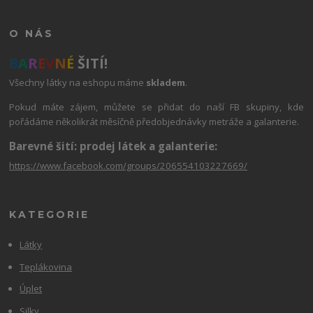
O NÁS
B
A
R
E
V
N
É
ŠITÍ!
Všechny látky na eshopu máme
skladem
.
Pokud máte zájem, můžete se přidat do naší FB skupiny, kde
pořádáme několikrát měsíčně předobjednávky metráže a galanterie.
Barevné šití: prodej látek a galanterie:
https://www.facebook.com/groups/206554103227669/
KATEGORIE
Látky
Teplákovina
Úplet
Silky