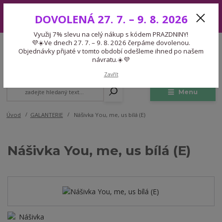
Využij 7% slevu na celý nákup s kódem PRAZDNINY! 💜☀️Ve dnech 27.
DOVOLENÁ 27. 7. – 9. 8. 2026
7. – 9. 8. 2026 čerpáme dovolenou. Objednávky přijaté v tomto období
odešleme ihned po našem návratu.☀️💜
Využij 7% slevu na celý nákup s kódem PRAZDNINY!
Expedice 775 866 913
💜☀️Ve dnech 27. 7. – 9. 8. 2026 čerpáme dovolenou.
CZK
Po-Čt 9-15:30 Pá 9-14:30 Pauza 13-13:45
Objednávky přijaté v tomto období odešleme ihned po našem
návratu.☀️💜
0
0,00 Kč
Zavřít
Menu
Úvod
GALANTERIE
Nášivka You, me, us bílá (E)
Nášivka You, me, us bílá (E)