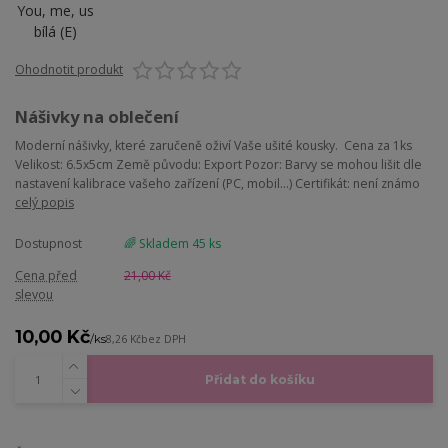
Ohodnotit produkt
Nášivky na oblečení
Moderní nášivky, které zaručeně oživí Vaše ušité kousky. Cena za 1ks
Velikost: 6.5x5cm Země původu: Export Pozor: Barvy se mohou lišit dle
nastavení kalibrace vašeho zařízení (PC, mobil...) Certifikát: není známo
celý popis
Dostupnost
🌈 Skladem 45 ks
Cena před
21,00 Kč
slevou
10,00 Kč
/
ks
8,26 Kč
bez DPH
Přidat do košíku