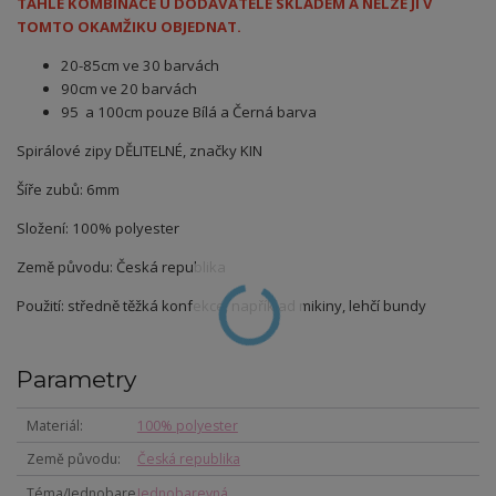
TAHLE KOMBINACE U DODAVATELE SKLADEM A NELZE JI V
TOMTO OKAMŽIKU OBJEDNAT.
20-85cm ve 30 barvách
90cm ve 20 barvách
95 a 100cm pouze Bílá a Černá barva
Spirálové zipy DĚLITELNÉ, značky KIN
Šíře zubů: 6mm
Složení: 100% polyester
Země původu: Česká republika
Použití: středně těžká konfekce, například mikiny, lehčí bundy
Parametry
Materiál
100% polyester
Země původu
Česká republika
Téma/Jednobare
Jednobarevná