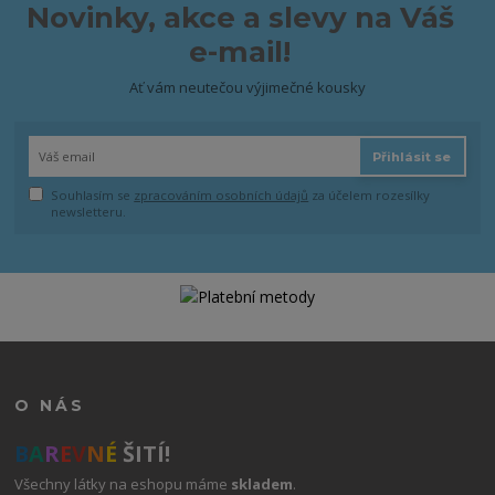
Novinky, akce a slevy na Váš
e-mail!
Ať vám neutečou výjimečné kousky
Přihlásit se
Souhlasím se
zpracováním osobních údajů
za účelem rozesílky
newsletteru.
O NÁS
B
A
R
E
V
N
É
ŠITÍ!
Všechny látky na eshopu máme
skladem
.