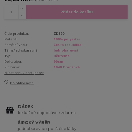
23,97 Kč
bez DPH
Přidat do košíku
Číslo produktu:
ZDS90
Materiál:
100% polyester
Země původu:
Česká republika
Téma/Jednobarevné:
Jednobarevná
Typ:
Dělitelné
Délka zipu:
90cm
Zip barva:
1040 Oranžová
Hlídat cenu / dostupnost
Do oblíbených
DÁREK
ke každé objednávce zdarma
ŠIROKÝ VÝBĚR
jednobarevné i potištěné látky