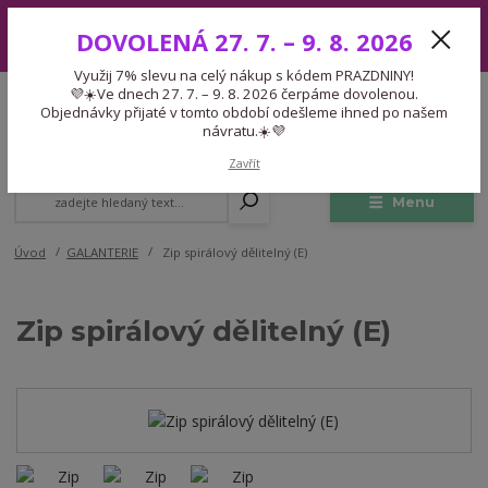
Využij 7% slevu na celý nákup s kódem PRAZDNINY! 💜☀️Ve dnech 27.
DOVOLENÁ 27. 7. – 9. 8. 2026
7. – 9. 8. 2026 čerpáme dovolenou. Objednávky přijaté v tomto období
odešleme ihned po našem návratu.☀️💜
Využij 7% slevu na celý nákup s kódem PRAZDNINY!
Expedice 775 866 913
💜☀️Ve dnech 27. 7. – 9. 8. 2026 čerpáme dovolenou.
CZK
Po-Čt 9-15:30 Pá 9-14:30 Pauza 13-13:45
Objednávky přijaté v tomto období odešleme ihned po našem
návratu.☀️💜
0
0,00 Kč
Zavřít
Menu
Úvod
GALANTERIE
Zip spirálový dělitelný (E)
Zip spirálový dělitelný (E)