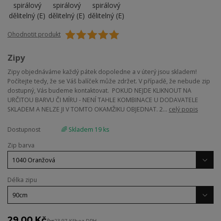
Ohodnotit produkt
Zipy
Zipy objednáváme každý pátek dopoledne a v úterý jsou skladem!
Počítejte tedy, že se Váš balíček může zdržet. V případě, že nebude zip
dostupný, Vás budeme kontaktovat. POKUD NEJDE KLIKNOUT NA
URČITOU BARVU ČI MÍRU - NENÍ TAHLE KOMBINACE U DODAVATELE
SKLADEM A NELZE JI V TOMTO OKAMŽIKU OBJEDNAT. 2...
celý popis
Dostupnost
🌈 Skladem 19 ks
Zip barva
Délka zipu
29,00 Kč
/
ks