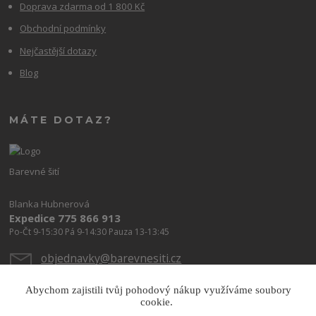
Doprava zdarma od 1 800 Kč
Obchodní podmínky
Nejčastější dotazy
Blog
MÁTE DOTAZ?
Barevné šití
Blanka Hubnerová
Expedice 775 866 913
Po-Čt 9-15:30 Pá 9-14:30 Pauza 13-13:45
objednavky@barevnesiti.cz
Abychom zajistili tvůj pohodový nákup využíváme soubory
cookie.