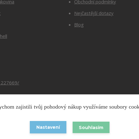
ákovina
Obchodní podmínky
t
Nejčastější dotazy
Blog
hell
3227669/
chom zajistili tvůj pohodový nákup využíváme soubory coo
Copyright © 2026 Barevnesiti.cz
Nastavení
Souhlasím
Vytvořeno na
Eshop-rychle.cz