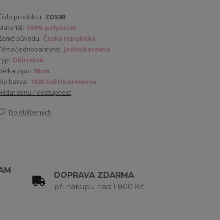
Číslo produktu:
ZDS90
Materiál:
100% polyester
Země původu:
Česká republika
Téma/Jednobarevné:
Jednobarevná
Typ:
Dělitelné
Délka zipu:
90cm
Zip barva:
1820 Světle krémová
Hlídat cenu / dostupnost
Do oblíbených
RAM
DOPRAVA ZDARMA
při nákupu nad 1 800 Kč