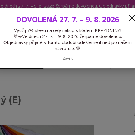
e dnech 27. 7. – 9. 8. 2026 čerpáme dovolenou. Objednávky přij
IKÁTY
BLOG
DOVOLENÁ 27. 7. – 9. 8. 2026
Expedice 775 866 913
Po-Čt 9-15
Využij 7% slevu na celý nákup s kódem PRAZDNINY!
💜☀️Ve dnech 27. 7. – 9. 8. 2026 čerpáme dovolenou.
Hledat
Objednávky přijaté v tomto období odešleme ihned po našem
návratu.☀️💜
Zavřít
GALANTERIE
PŘEDOBJEDNÁVKY
LÉTO
ý (E)