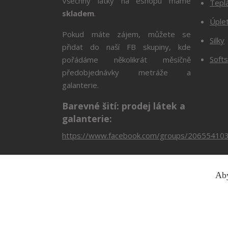
Všechny látky na eshopu máme
Tepl
skladem
.
Úple
Pokud máte zájem, můžete se
Silky
přidat do naší FB skupiny, kde
Softs
pořádáme několikrát měsíčně
předobjednávky metráže a
galanterie.
Barevné šití: prodej látek a
galanterie:
https://www.facebook.com/groups/20655410
Aby