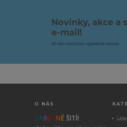
Novinky, akce a 
e-mail!
Ať vám neutečou výjimečné kousky
O NÁS
KAT
B
A
R
E
V
N
É
ŠITÍ!
Látk