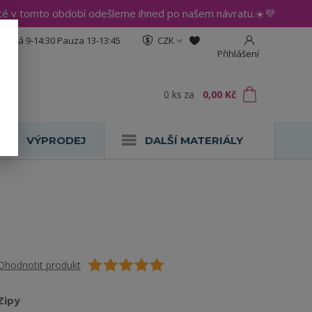
até v tomto období odešleme ihned po našem návratu.☀️💜
:30 Pá 9-14:30 Pauza 13-13:45
CZK
Přihlášení
0
ks
za
0,00 Kč
VÝPRODEJ
DALŠÍ MATERIÁLY
Ohodnotit produkt
Zipy