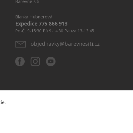
Barevné šití
Blanka Hubnerová
Expedice 775 866 913
Po-Čt 9-15:30 Pá 9-14:30 Pauza 13-13:45
objednavky@barevnesiti.cz
kie.