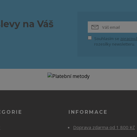
slevy na Váš
Souhlasím se
zpracová
rozesílky newsletteru.
EGORIE
INFORMACE
y
Doprava zdarma od 1 800 Kč