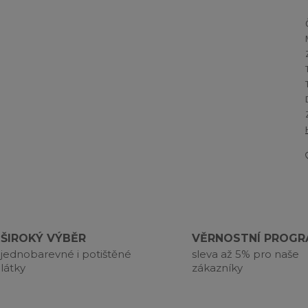
ŠIROKÝ VÝBĚR
VĚRNOSTNÍ PROG
jednobarevné i potištěné
sleva až 5% pro naše
látky
zákazníky