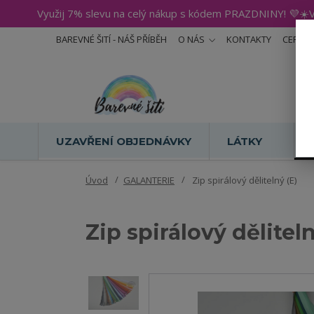
Využij 7% slevu na celý nákup s kódem PRAZDNINY! 💜☀️V
BAREVNÉ ŠITÍ - NÁŠ PŘÍBĚH
O NÁS
KONTAKTY
CERTIF
UZAVŘENÍ OBJEDNÁVKY
LÁTKY
Úvod
GALANTERIE
Zip spirálový dělitelný (E)
Zip spirálový děliteln