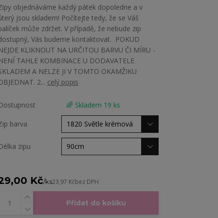
Zipy objednáváme každý pátek dopoledne a v
úterý jsou skladem! Počítejte tedy, že se Váš
balíček může zdržet. V případě, že nebude zip
dostupný, Vás budeme kontaktovat. POKUD
NEJDE KLIKNOUT NA URČITOU BARVU ČI MÍRU -
NENÍ TAHLE KOMBINACE U DODAVATELE
SKLADEM A NELZE JI V TOMTO OKAMŽIKU
OBJEDNAT. 2...
celý popis
Dostupnost
🌈 Skladem 19 ks
Zip barva
Délka zipu
29,00 Kč
/
ks
23,97 Kč
bez DPH
Přidat do košíku