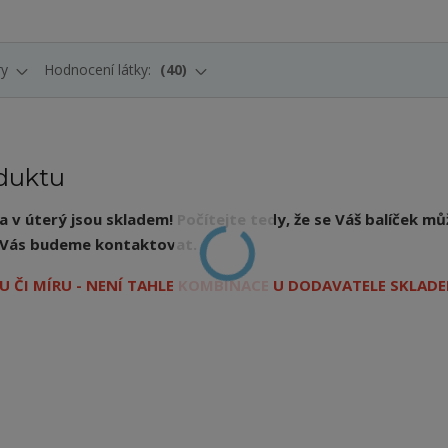
ry
Hodnocení látky:
40
duktu
v úterý jsou skladem! Počítejte tedy, že se Váš balíček mů
ý, Vás budeme kontaktovat.
 ČI MÍRU - NENÍ TAHLE KOMBINACE U DODAVATELE SKLADE