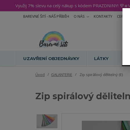
Využij 7% slevu na celý nákup s kódem PRAZDNINY! 💜☀️V
BAREVNÉ ŠITÍ - NÁŠ PŘÍBĚH
O NÁS
KONTAKTY
CERTIF
UZAVŘENÍ OBJEDNÁVKY
LÁTKY
Úvod
GALANTERIE
Zip spirálový dělitelný (E)
Zip spirálový děliteln