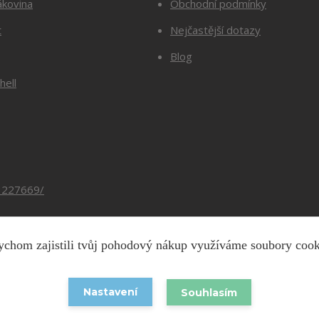
ákovina
Obchodní podmínky
t
Nejčastější dotazy
Blog
hell
3227669/
chom zajistili tvůj pohodový nákup využíváme soubory coo
Copyright © 2026 Barevnesiti.cz
Nastavení
Souhlasím
Vytvořeno na
Eshop-rychle.cz