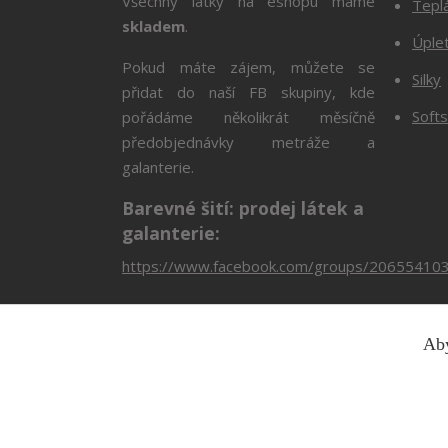
Všechny látky na eshopu máme
Tepl
skladem
.
Úple
Pokud máte zájem, můžete se
Silky
přidat do naší FB skupiny, kde
Softs
pořádáme několikrát měsíčně
předobjednávky metráže a
galanterie.
Barevné šití: prodej látek a
galanterie:
https://www.facebook.com/groups/20655410
Aby