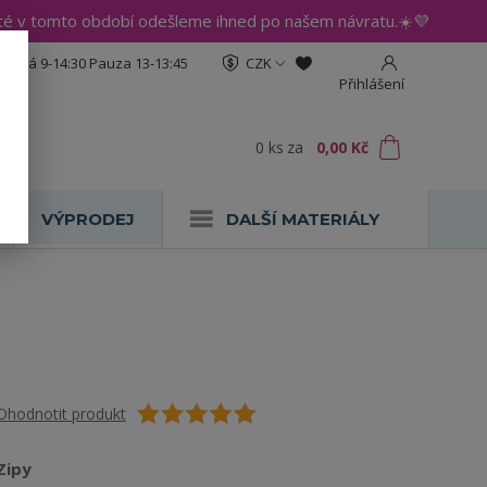
até v tomto období odešleme ihned po našem návratu.☀️💜
:30 Pá 9-14:30 Pauza 13-13:45
CZK
Přihlášení
0
ks
za
0,00 Kč
VÝPRODEJ
DALŠÍ MATERIÁLY
Ohodnotit produkt
Zipy