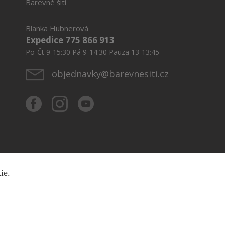
Barevné šití
Blanka Hubnerová
Expedice 775 866 913
Po-Čt 9-15:30 Pá 9-14:30 Pauza 13-13:45
objednavky@barevnesiti.cz
kie.