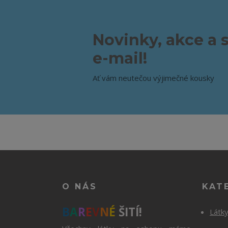
Novinky, akce a 
e-mail!
Ať vám neutečou výjimečné kousky
O NÁS
KAT
B
A
R
E
V
N
É
ŠITÍ!
Látk