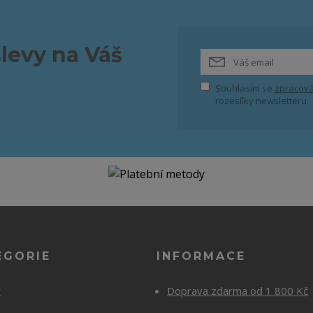
slevy na Váš
Souhlasím se
zpracová
rozesílky newsletteru.
EGORIE
INFORMACE
y
Doprava zdarma od 1 800 Kč