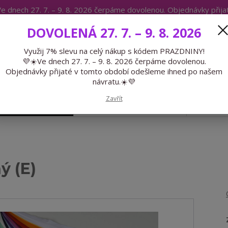
e dnech 27. 7. – 9. 8. 2026 čerpáme dovolenou. Objednávky přij
IKÁTY
BLOG
DOVOLENÁ 27. 7. – 9. 8. 2026
Expedice 775 866 913
Po-Čt 9-15
Využij 7% slevu na celý nákup s kódem PRAZDNINY!
💜☀️Ve dnech 27. 7. – 9. 8. 2026 čerpáme dovolenou.
Hledat
Objednávky přijaté v tomto období odešleme ihned po našem
návratu.☀️💜
Zavřít
GALANTERIE
PŘEDOBJEDNÁVKY
LÉTO
ý (E)