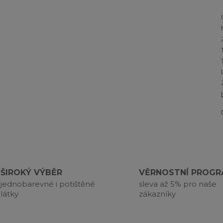
ŠIROKÝ VÝBĚR
VĚRNOSTNÍ PROG
jednobarevné i potištěné
sleva až 5% pro naše
látky
zákazníky