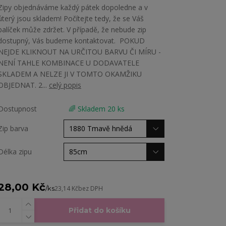
Zipy objednáváme každý pátek dopoledne a v
úterý jsou skladem! Počítejte tedy, že se Váš
balíček může zdržet. V případě, že nebude zip
dostupný, Vás budeme kontaktovat. POKUD
NEJDE KLIKNOUT NA URČITOU BARVU ČI MÍRU -
NENÍ TAHLE KOMBINACE U DODAVATELE
SKLADEM A NELZE JI V TOMTO OKAMŽIKU
OBJEDNAT. 2...
celý popis
Dostupnost
🌈 Skladem 20 ks
Zip barva
Délka zipu
28,00 Kč
/
ks
23,14 Kč
bez DPH
Přidat do košíku