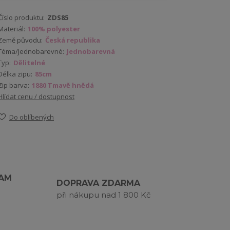
Číslo produktu:
ZDS85
Materiál:
100% polyester
Země původu:
Česká republika
Téma/Jednobarevné:
Jednobarevná
Typ:
Dělitelné
Délka zipu:
85cm
Zip barva:
1880 Tmavě hnědá
Hlídat cenu / dostupnost
Do oblíbených
RAM
DOPRAVA ZDARMA
při nákupu nad 1 800 Kč