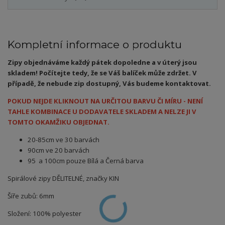
Kompletní informace o produktu
Zipy objednáváme každý pátek dopoledne a v úterý jsou
skladem! Počítejte tedy, že se Váš balíček může zdržet. V
případě, že nebude zip dostupný, Vás budeme kontaktovat.
POKUD NEJDE KLIKNOUT NA URČITOU BARVU ČI MÍRU - NENÍ
TAHLE KOMBINACE U DODAVATELE SKLADEM A NELZE JI V
TOMTO OKAMŽIKU OBJEDNAT.
20-85cm ve 30 barvách
90cm ve 20 barvách
95 a 100cm pouze Bílá a Černá barva
Spirálové zipy DĚLITELNÉ, značky KIN
Šíře zubů: 6mm
Složení: 100% polyester