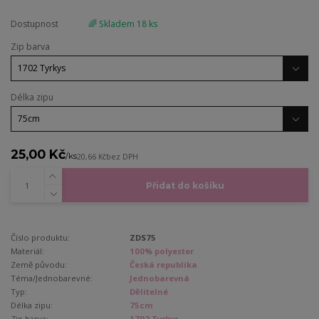
Dostupnost
🌈 Skladem 18 ks
Zip barva
Délka zipu
25,00 Kč
/
ks
20,66 Kč
bez DPH
Přidat do košíku
Číslo produktu:
ZDS75
Materiál:
100% polyester
Země původu:
Česká republika
Téma/Jednobarevné:
Jednobarevná
Typ:
Dělitelné
Délka zipu:
75cm
Zip barva:
1702 Tyrkys