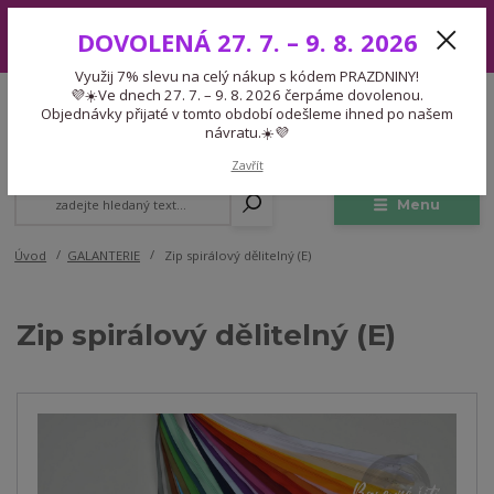
Využij 7% slevu na celý nákup s kódem PRAZDNINY! 💜☀️Ve dnech 27.
DOVOLENÁ 27. 7. – 9. 8. 2026
7. – 9. 8. 2026 čerpáme dovolenou. Objednávky přijaté v tomto období
odešleme ihned po našem návratu.☀️💜
Využij 7% slevu na celý nákup s kódem PRAZDNINY!
Expedice 775 866 913
💜☀️Ve dnech 27. 7. – 9. 8. 2026 čerpáme dovolenou.
CZK
Po-Čt 9-15:30 Pá 9-14:30 Pauza 13-13:45
Objednávky přijaté v tomto období odešleme ihned po našem
návratu.☀️💜
0
0,00 Kč
Zavřít
Menu
Úvod
GALANTERIE
Zip spirálový dělitelný (E)
Zip spirálový dělitelný (E)