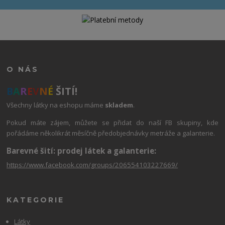
O NÁS
B
A
R
E
V
N
É
ŠITÍ!
Všechny látky na eshopu máme
skladem
.
Pokud máte zájem, můžete se přidat do naší FB skupiny, kde
pořádáme několikrát měsíčně předobjednávky metráže a galanterie.
Barevné šití: prodej látek a galanterie:
https://www.facebook.com/groups/206554103227669/
KATEGORIE
Látky