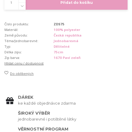
Přidat do košíku
Číslo produktu:
ZDS75
Materiál:
100% polyester
Země původu:
Česká republika
Téma/Jednobarevné:
Jednobarevná
Typ:
Dělitelné
Délka zipu:
75cm
Zip barva:
1670 Paví zeleň
Hlídat cenu / dostupnost
Do oblíbených
DÁREK
ke každé objednávce zdarma
ŠIROKÝ VÝBĚR
jednobarevné i potištěné látky
VĚRNOSTNÍ PROGRAM