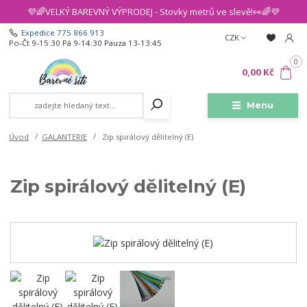
💜🌈VELKÝ BAREVNÝ VÝPRODEJ - Stovky metrů ve slevě!👀🌈💜
Expedice 775 866 913
CZK
Po-Čt 9-15:30 Pá 9-14:30 Pauza 13-13:45
0
0,00 Kč
Menu
Úvod
GALANTERIE
Zip spirálový dělitelný (E)
Zip spirálový dělitelný (E)