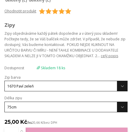
Ohodnotit produkt
Zipy
Zipy objednáváme každý pátek dopoledne a v úterý jsou skladem!
Počítejte tedy, že se Váš balíček může zdržet. V případě, že nebude zip
dostupný, Vás budeme kontaktovat. POKUD NEJDE KLIKNOUT NA
URČITOU BARVU ČI MÍRU - NENÍ TAHLE KOMBINACE U DODAVATELE
SKLADEM A NELZE JI V TOMTO OKAMŽIKU OBJEDNAT. 2...
celý popis
Dostupnost
🌈 Skladem 18 ks
Zip barva
Délka zipu
25,00 Kč
/
ks
20,66 Kč
bez DPH