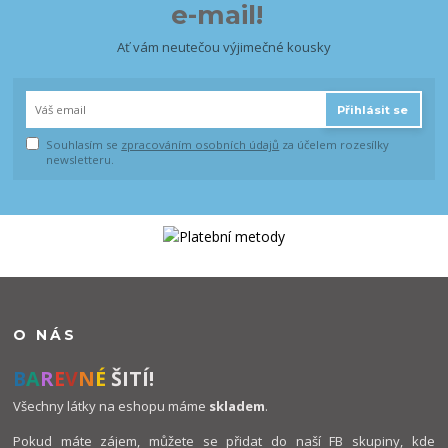
e-mail!
Ať vám neutečou výjimečné kousky
Přihlásit se
Souhlasím se
zpracováním osobních údajů
za účelem rozesílky
newsletteru.
O NÁS
B
A
R
E
V
N
É
ŠITÍ!
Všechny látky na eshopu máme
skladem
.
Pokud máte zájem, můžete se přidat do naší FB skupiny, kde