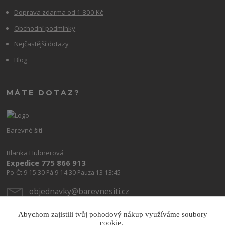
Doprava zdarma od 1 800 Kč
Obchodní podmínky
Nejčastější dotazy
Blog
MÁTE DOTAZ?
Barevné šití
Blanka Hubnerová
Expedice 775 866 913
Po-Čt 9-15:30 Pá 9-14:30 Pauza 13-13:45
objednavky@barevnesiti.cz
Abychom zajistili tvůj pohodový nákup využíváme soubory
cookie.