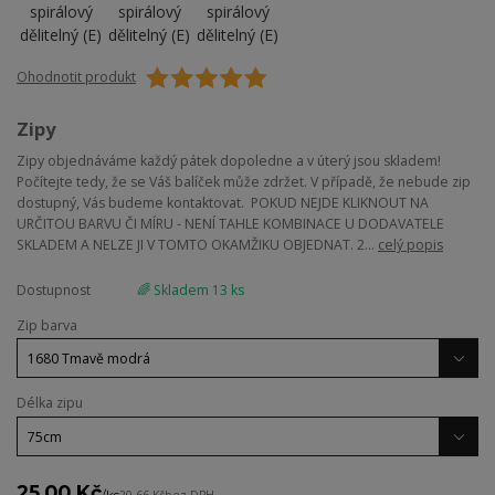
Ohodnotit produkt
Zipy
Zipy objednáváme každý pátek dopoledne a v úterý jsou skladem!
Počítejte tedy, že se Váš balíček může zdržet. V případě, že nebude zip
dostupný, Vás budeme kontaktovat. POKUD NEJDE KLIKNOUT NA
URČITOU BARVU ČI MÍRU - NENÍ TAHLE KOMBINACE U DODAVATELE
SKLADEM A NELZE JI V TOMTO OKAMŽIKU OBJEDNAT. 2...
celý popis
Dostupnost
🌈 Skladem 13 ks
Zip barva
Délka zipu
25,00 Kč
/
ks