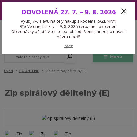
Využij 7% slevu na celý nákup s kódem PRAZDNINY! 💜☀️Ve dnech 27.
DOVOLENÁ 27. 7. – 9. 8. 2026
7. – 9. 8. 2026 čerpáme dovolenou. Objednávky přijaté v tomto období
odešleme ihned po našem návratu.☀️💜
Využij 7% slevu na celý nákup s kódem PRAZDNINY!
Expedice 775 866 913
💜☀️Ve dnech 27. 7. – 9. 8. 2026 čerpáme dovolenou.
CZK
Po-Čt 9-15:30 Pá 9-14:30 Pauza 13-13:45
Objednávky přijaté v tomto období odešleme ihned po našem
návratu.☀️💜
0
0,00 Kč
Zavřít
Menu
Úvod
GALANTERIE
Zip spirálový dělitelný (E)
Zip spirálový dělitelný (E)