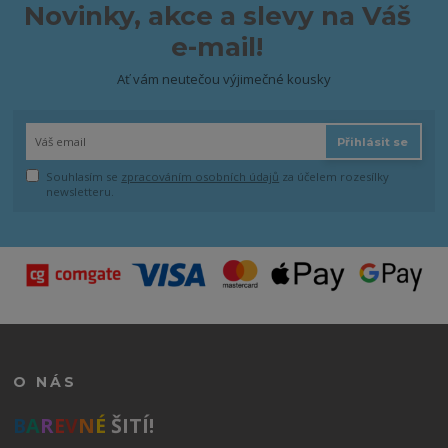
Novinky, akce a slevy na Váš
e-mail!
Ať vám neutečou výjimečné kousky
Přihlásit se
Souhlasím se
zpracováním osobních údajů
za účelem rozesílky
newsletteru.
O NÁS
B
A
R
E
V
N
É
ŠITÍ!