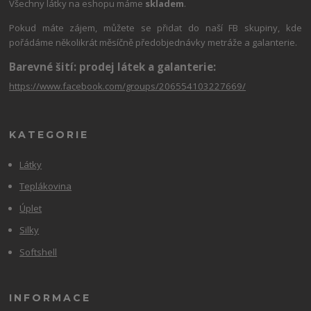
Všechny látky na eshopu máme
skladem
.
Pokud máte zájem, můžete se přidat do naší FB skupiny, kde
pořádáme několikrát měsíčně předobjednávky metráže a galanterie.
Barevné šití: prodej látek a galanterie:
https://www.facebook.com/groups/206554103227669/
KATEGORIE
Látky
Teplákovina
Úplet
Silky
Softshell
INFORMACE