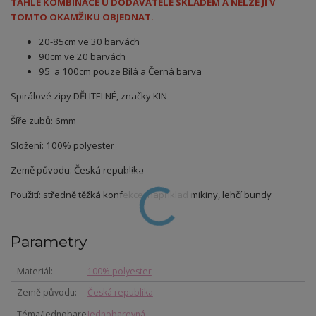
TAHLE KOMBINACE U DODAVATELE SKLADEM A NELZE JI V
TOMTO OKAMŽIKU OBJEDNAT.
20-85cm ve 30 barvách
90cm ve 20 barvách
95 a 100cm pouze Bílá a Černá barva
Spirálové zipy DĚLITELNÉ, značky KIN
Šíře zubů: 6mm
Složení: 100% polyester
Země původu: Česká republika
Použití: středně těžká konfekce, například mikiny, lehčí bundy
Parametry
Materiál
100% polyester
Země původu
Česká republika
Téma/Jednobare
Jednobarevná