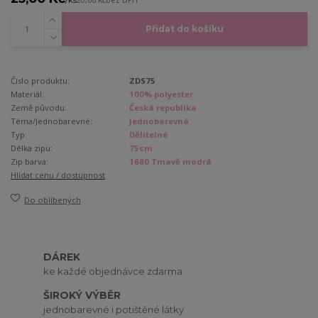
20,66 Kč
bez DPH
Přidat do košíku
Číslo produktu:
ZDS75
Materiál:
100% polyester
Země původu:
Česká republika
Téma/Jednobarevné:
Jednobarevná
Typ:
Dělitelné
Délka zipu:
75cm
Zip barva:
1680 Tmavě modrá
Hlídat cenu / dostupnost
Do oblíbených
DÁREK
ke každé objednávce zdarma
ŠIROKÝ VÝBĚR
jednobarevné i potištěné látky