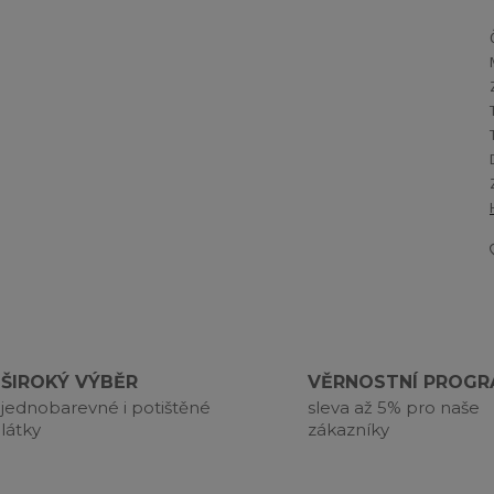
ŠIROKÝ VÝBĚR
VĚRNOSTNÍ PROG
jednobarevné i potištěné
sleva až 5% pro naše
látky
zákazníky