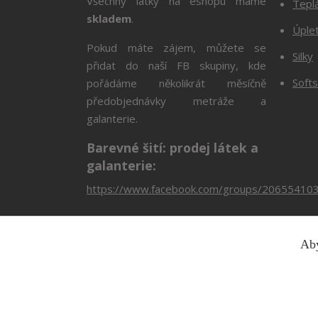
Všechny látky na eshopu máme
Tepl
skladem
.
Úple
Pokud máte zájem, můžete se
Silky
přidat do naší FB skupiny, kde
Softs
pořádáme několikrát měsíčně
předobjednávky metráže a
galanterie.
Barevné šití: prodej látek a
galanterie:
https://www.facebook.com/groups/20655410
Aby