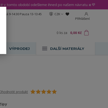
até v tomto období odešleme ihned po našem návratu.☀️💜
:30 Pá 9-14:30 Pauza 13-13:45
CZK
Přihlášení
0
ks
za
0,00 Kč
VÝPRODEJ
DALŠÍ MATERIÁLY
Ohodnotit produkt
Zipy