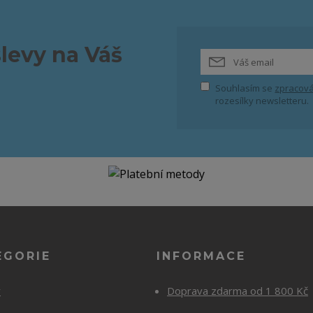
slevy na Váš
Souhlasím se
zpracová
rozesílky newsletteru.
EGORIE
INFORMACE
y
Doprava zdarma od 1 800 Kč