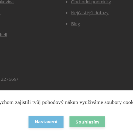
ákovina
Obchodní podmínky
t
Nejčastější dotazy
Blog
hell
3227669/
chom zajistili tvůj pohodový nákup využíváme soubory coo
Copyright © 2026 Barevnesiti.cz
Nastavení
Souhlasím
Vytvořeno na
Eshop-rychle.cz