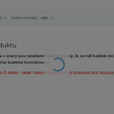
ry
Hodnocení látky:
40
duktu
v úterý jsou skladem! Počítejte tedy, že se Váš balíček mů
ý, Vás budeme kontaktovat.
 ČI MÍRU - NENÍ TAHLE KOMBINACE U DODAVATELE SKLADE