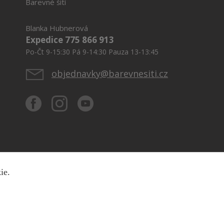
Barevné šití
Blanka Hubnerová
Expedice 775 866 913
Po-Čt 9-15:30 Pá 9-14:30 Pauza 13-13:45
objednavky@barevnesiti.cz
kie.