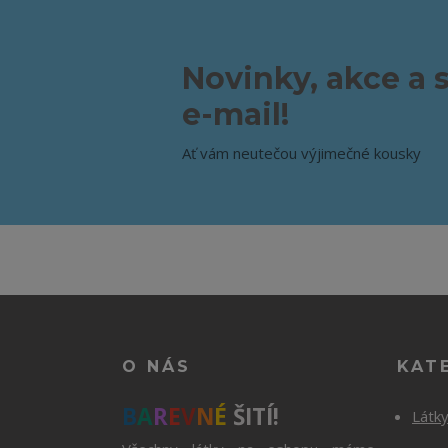
Novinky, akce a 
e-mail!
Ať vám neutečou výjimečné kousky
O NÁS
KAT
B
A
R
E
V
N
É
ŠITÍ!
Látk