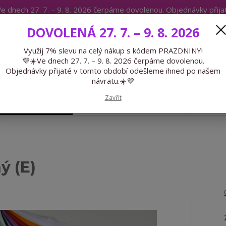
e dnech 27. 7. – 9. 8. 2026 čerpáme dovolenou. Objednávky přij
IKÁTY
BLOG
DOVOLENÁ 27. 7. – 9. 8. 2026
Expedice 775 866 913
Po-Čt 9-15
Využij 7% slevu na celý nákup s kódem PRAZDNINY!
💜☀️Ve dnech 27. 7. – 9. 8. 2026 čerpáme dovolenou.
Hledat
Objednávky přijaté v tomto období odešleme ihned po našem
návratu.☀️💜
Zavřít
GALANTERIE
PŘEDOBJEDNÁVKY
LÉTO
ý (E)