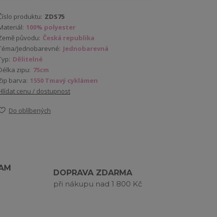
Číslo produktu:
ZDS75
Materiál:
100% polyester
Země původu:
Česká republika
Téma/Jednobarevné:
Jednobarevná
Typ:
Dělitelné
Délka zipu:
75cm
Zip barva:
1550 Tmavý cyklámen
Hlídat cenu / dostupnost
Do oblíbených
RAM
DOPRAVA ZDARMA
při nákupu nad 1 800 Kč