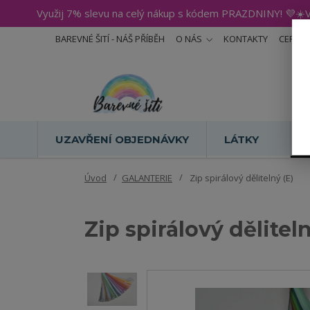
Využij 7% slevu na celý nákup s kódem PRAZDNINY! 💜☀️V
BAREVNÉ ŠITÍ - NÁŠ PŘÍBĚH
O NÁS
KONTAKTY
CERTIF
UZAVŘENÍ OBJEDNÁVKY
LÁTKY
Úvod
GALANTERIE
Zip spirálový dělitelný (E)
Zip spirálový děliteln