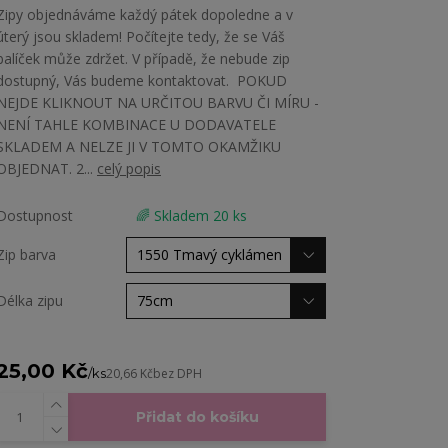
Zipy objednáváme každý pátek dopoledne a v
úterý jsou skladem! Počítejte tedy, že se Váš
balíček může zdržet. V případě, že nebude zip
dostupný, Vás budeme kontaktovat. POKUD
NEJDE KLIKNOUT NA URČITOU BARVU ČI MÍRU -
NENÍ TAHLE KOMBINACE U DODAVATELE
SKLADEM A NELZE JI V TOMTO OKAMŽIKU
OBJEDNAT. 2...
celý popis
Dostupnost
🌈 Skladem 20 ks
Zip barva
Délka zipu
25,00 Kč
/
ks
20,66 Kč
bez DPH
Přidat do košíku