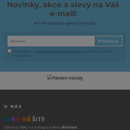
Novinky, akce a slevy na Váš
e-mail!
Ať vám neutečou výjimečné kousky
Přihlásit se
Souhlasím se
zpracováním osobních údajů
za účelem rozesílky
newsletteru.
O NÁS
B
A
R
E
V
N
É
ŠITÍ!
Všechny látky na eshopu máme
skladem
.