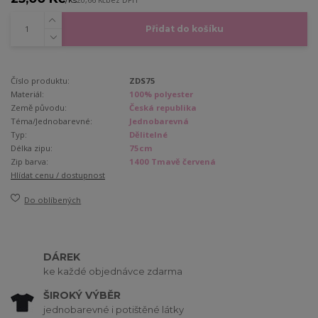
20,66 Kč
bez DPH
Přidat do košíku
Číslo produktu:
ZDS75
Materiál:
100% polyester
Země původu:
Česká republika
Téma/Jednobarevné:
Jednobarevná
Typ:
Dělitelné
Délka zipu:
75cm
Zip barva:
1400 Tmavě červená
Hlídat cenu / dostupnost
Do oblíbených
DÁREK
ke každé objednávce zdarma
ŠIROKÝ VÝBĚR
jednobarevné i potištěné látky