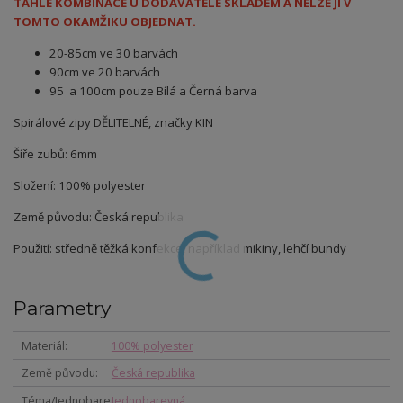
TAHLE KOMBINACE U DODAVATELE SKLADEM A NELZE JI V
TOMTO OKAMŽIKU OBJEDNAT.
20-85cm ve 30 barvách
90cm ve 20 barvách
95 a 100cm pouze Bílá a Černá barva
Spirálové zipy DĚLITELNÉ, značky KIN
Šíře zubů: 6mm
Složení: 100% polyester
Země původu: Česká republika
Použití: středně těžká konfekce, například mikiny, lehčí bundy
Parametry
Materiál
100% polyester
Země původu
Česká republika
Téma/Jednobare
Jednobarevná