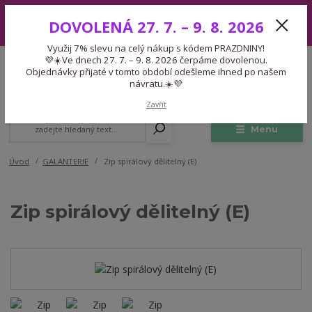
Využij 7% slevu na celý nákup s kódem PRAZDNINY! 💜☀️Ve dnech 27.
DOVOLENÁ 27. 7. – 9. 8. 2026
7. – 9. 8. 2026 čerpáme dovolenou. Objednávky přijaté v tomto období
odešleme ihned po našem návratu.☀️💜
Využij 7% slevu na celý nákup s kódem PRAZDNINY!
Expedice 775 866 913
💜☀️Ve dnech 27. 7. – 9. 8. 2026 čerpáme dovolenou.
CZK
Po-Čt 9-15:30 Pá 9-14:30 Pauza 13-13:45
Objednávky přijaté v tomto období odešleme ihned po našem
návratu.☀️💜
0
0,00 Kč
Zavřít
Menu
Úvod
GALANTERIE
Zip spirálový dělitelný (E)
Zip spirálový dělitelný (E)