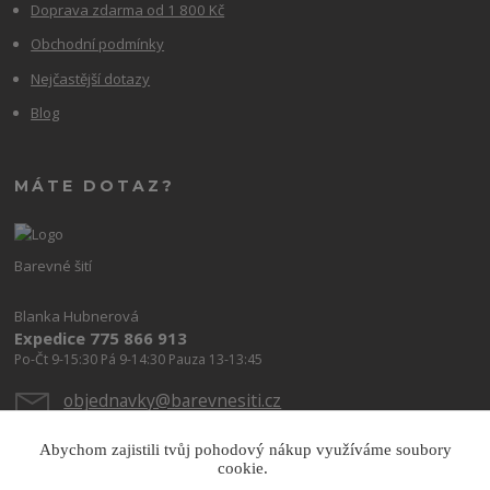
Doprava zdarma od 1 800 Kč
Obchodní podmínky
Nejčastější dotazy
Blog
MÁTE DOTAZ?
Barevné šití
Blanka Hubnerová
Expedice 775 866 913
Po-Čt 9-15:30 Pá 9-14:30 Pauza 13-13:45
objednavky@barevnesiti.cz
Abychom zajistili tvůj pohodový nákup využíváme soubory
cookie.