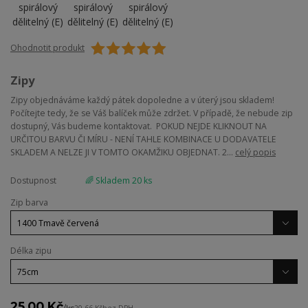
Ohodnotit produkt
Zipy
Zipy objednáváme každý pátek dopoledne a v úterý jsou skladem!
Počítejte tedy, že se Váš balíček může zdržet. V případě, že nebude zip
dostupný, Vás budeme kontaktovat. POKUD NEJDE KLIKNOUT NA
URČITOU BARVU ČI MÍRU - NENÍ TAHLE KOMBINACE U DODAVATELE
SKLADEM A NELZE JI V TOMTO OKAMŽIKU OBJEDNAT. 2...
celý popis
Dostupnost
🌈 Skladem 20 ks
Zip barva
Délka zipu
25,00 Kč
/
ks