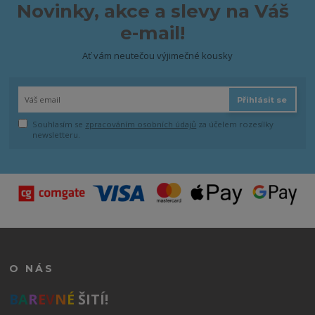
Novinky, akce a slevy na Váš
e-mail!
Ať vám neutečou výjimečné kousky
Přihlásit se
Souhlasím se
zpracováním osobních údajů
za účelem rozesílky
newsletteru.
O NÁS
B
A
R
E
V
N
É
ŠITÍ!