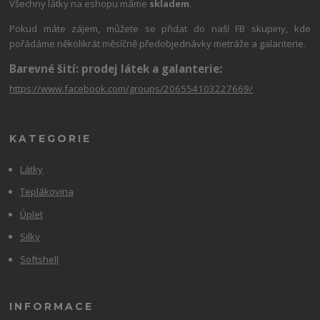
Všechny látky na eshopu máme
skladem
.
Pokud máte zájem, můžete se přidat do naší FB skupiny, kde
pořádáme několikrát měsíčně předobjednávky metráže a galanterie.
Barevné šití: prodej látek a galanterie:
https://www.facebook.com/groups/206554103227669/
KATEGORIE
Látky
Teplákovina
Úplet
Silky
Softshell
INFORMACE