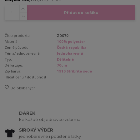
19,83 Kč
bez DPH
Přidat do košíku
Číslo produktu:
ZDS70
Materiál:
100% polyester
Země původu:
Česká republika
Téma/Jednobarevné:
Jednobarevná
Typ:
Dělitelné
Délka zipu:
70cm
Zip barva:
1910 Stříbřitá šedá
Hlídat cenu / dostupnost
Do oblíbených
DÁREK
ke každé objednávce zdarma
ŠIROKÝ VÝBĚR
jednobarevné i potištěné látky