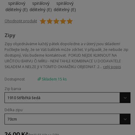
Ohodnotit produkt
Zipy
Zipy objednáváme každý pátek dopoledne a v úterý jsou skladem!
Počítejte tedy, že se Váš balíček může zdržet. V případě, že nebude zip
dostupný, Vás budeme kontaktovat. POKUD NEJDE KLIKNOUT NA
URČITOU BARVU ČI MÍRU - NENÍ TAHLE KOMBINACE U DODAVATELE
SKLADEM A NELZE JI V TOMTO OKAMŽIKU OBJEDNAT. 2...
celý popis
Dostupnost
🌈 Skladem 15 ks
Zip barva
Délka zipu
24,00 Kč
/
ks