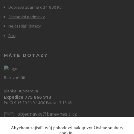
Doprava zdarma od 1 800 Kč
Obchodní podmínky
Nejčastější dotazy
Blog
MÁTE DOTAZ?
Barevné šití
Blanka Hubnerová
Expedice 775 866 913
Po-Čt 9-15:30 Pá 9-14:30 Pauza 13-13:45
objednavky@barevnesiti.cz
Abychom zajistili tvůj pohodový nákup využíváme soubory
cookie.