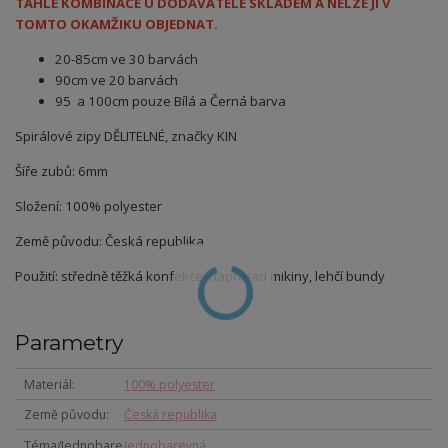
TAHLE KOMBINACE U DODAVATELE SKLADEM A NELZE JI V
TOMTO OKAMŽIKU OBJEDNAT.
20-85cm ve 30 barvách
90cm ve 20 barvách
95 a 100cm pouze Bílá a Černá barva
Spirálové zipy DĚLITELNÉ, značky KIN
Šíře zubů: 6mm
Složení: 100% polyester
Země původu: Česká republika
Použití: středně těžká konfekce, například mikiny, lehčí bundy
Parametry
Materiál
100% polyester
Země původu
Česká republika
Téma/Jednobare
Jednobarevná