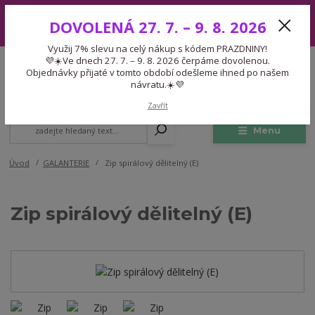
Využij 7% slevu na celý nákup s kódem PRAZDNINY! 💜☀️Ve dnech 27.
DOVOLENÁ 27. 7. – 9. 8. 2026
7. – 9. 8. 2026 čerpáme dovolenou. Objednávky přijaté v tomto období
odešleme ihned po našem návratu.☀️💜
Využij 7% slevu na celý nákup s kódem PRAZDNINY!
Expedice 775 866 913
💜☀️Ve dnech 27. 7. – 9. 8. 2026 čerpáme dovolenou.
CZK
Po-Čt 9-15:30 Pá 9-14:30 Pauza 13-13:45
Objednávky přijaté v tomto období odešleme ihned po našem
návratu.☀️💜
0
0,00 Kč
Zavřít
Menu
Úvod
GALANTERIE
Zip spirálový dělitelný (E)
Zip spirálový dělitelný (E)