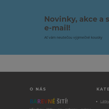
Novinky, akce a 
e-mail!
Ať vám neutečou výjimečné kousky
O NÁS
KAT
B
A
R
E
V
N
É
ŠITÍ!
Látk