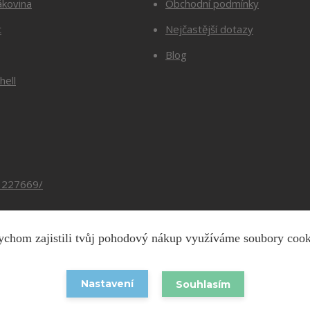
ákovina
Obchodní podmínky
t
Nejčastější dotazy
Blog
hell
3227669/
chom zajistili tvůj pohodový nákup využíváme soubory coo
Copyright © 2026 Barevnesiti.cz
Nastavení
Souhlasím
Vytvořeno na
Eshop-rychle.cz