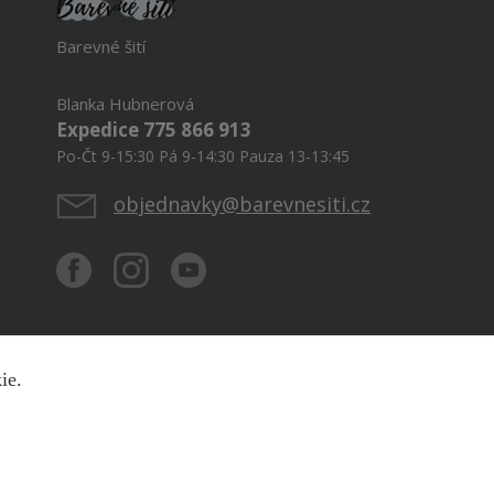
Barevné šití
Blanka Hubnerová
Expedice 775 866 913
Po-Čt 9-15:30 Pá 9-14:30 Pauza 13-13:45
objednavky@barevnesiti.cz
kie.