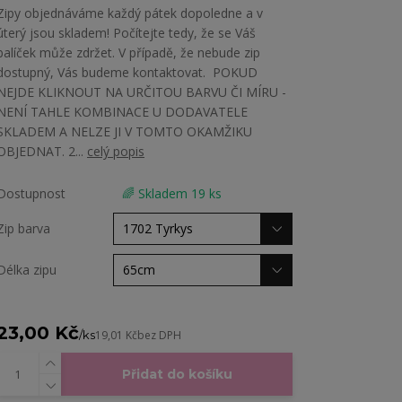
Zipy objednáváme každý pátek dopoledne a v
úterý jsou skladem! Počítejte tedy, že se Váš
balíček může zdržet. V případě, že nebude zip
dostupný, Vás budeme kontaktovat. POKUD
NEJDE KLIKNOUT NA URČITOU BARVU ČI MÍRU -
NENÍ TAHLE KOMBINACE U DODAVATELE
SKLADEM A NELZE JI V TOMTO OKAMŽIKU
OBJEDNAT. 2...
celý popis
Dostupnost
🌈 Skladem 19 ks
Zip barva
Délka zipu
23,00 Kč
/
ks
19,01 Kč
bez DPH
Přidat do košíku