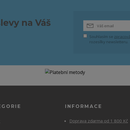
slevy na Váš
Souhlasím se
zpracová
rozesílky newsletteru.
EGORIE
INFORMACE
y
Doprava zdarma od 1 800 Kč