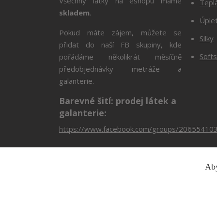
Všechny látky na eshopu máme
Tepl
skladem
.
Úple
Pokud máte zájem, můžete se
Silky
přidat do naší FB skupiny, kde
Softs
pořádáme několikrát měsíčně
předobjednávky metráže a
galanterie.
Barevné šití: prodej látek a
galanterie:
https://www.facebook.com/groups/20655410
Aby