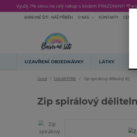
Využij 7% slevu na celý nákup s kódem PRAZDNINY! 💜☀️V
BAREVNÉ ŠITÍ - NÁŠ PŘÍBĚH
O NÁS
KONTAKTY
CERTIF
UZAVŘENÍ OBJEDNÁVKY
LÁTKY
Úvod
GALANTERIE
Zip spirálový dělitelný (E)
Zip spirálový děliteln