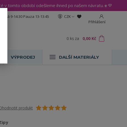
até v tomto období odešleme ihned po našem návratu.☀️💜
:30 Pá 9-14:30 Pauza 13-13:45
CZK
Přihlášení
0
ks
za
0,00 Kč
VÝPRODEJ
DALŠÍ MATERIÁLY
Ohodnotit produkt
Zipy