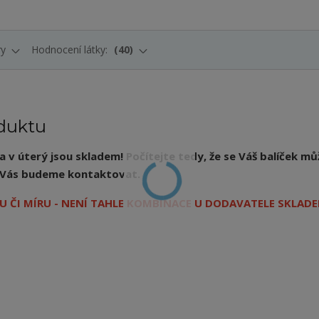
ry
Hodnocení látky:
40
duktu
v úterý jsou skladem! Počítejte tedy, že se Váš balíček mů
ý, Vás budeme kontaktovat.
 ČI MÍRU - NENÍ TAHLE KOMBINACE U DODAVATELE SKLADE