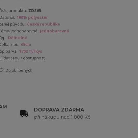
Číslo produktu:
ZDS65
Materiál:
100% polyester
Země původu:
Česká republika
Téma/Jednobarevné:
Jednobarevná
Typ:
Dělitelné
Délka zipu:
65cm
Zip barva:
1702 Tyrkys
Hlídat cenu / dostupnost
Do oblíbených
RAM
DOPRAVA ZDARMA
při nákupu nad 1 800 Kč