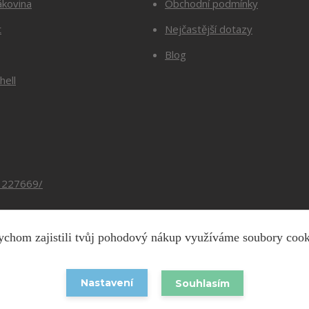
ákovina
Obchodní podmínky
t
Nejčastější dotazy
Blog
hell
3227669/
chom zajistili tvůj pohodový nákup využíváme soubory coo
Copyright © 2026 Barevnesiti.cz
Nastavení
Souhlasím
Vytvořeno na
Eshop-rychle.cz