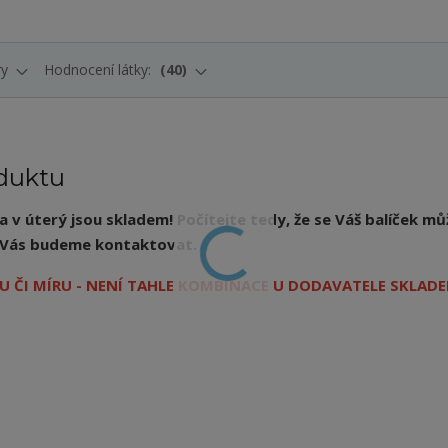
ry
Hodnocení látky:
40
duktu
v úterý jsou skladem! Počítejte tedy, že se Váš balíček mů
ý, Vás budeme kontaktovat.
 ČI MÍRU - NENÍ TAHLE KOMBINACE U DODAVATELE SKLADE