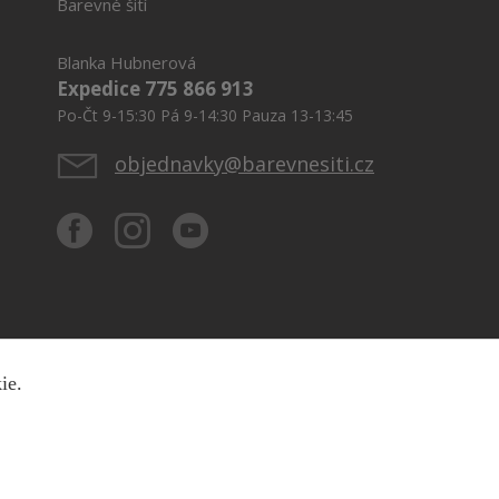
Barevné šití
Blanka Hubnerová
Expedice 775 866 913
Po-Čt 9-15:30 Pá 9-14:30 Pauza 13-13:45
objednavky@barevnesiti.cz
kie.