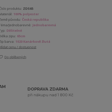
Číslo produktu:
ZDS65
Materiál:
100% polyester
Země původu:
Česká republika
Téma/Jednobarevné:
Jednobarevná
Typ:
Dělitelné
Délka zipu:
65cm
Zip barva:
1020 Kanárkově žlutá
Hlídat cenu / dostupnost
Do oblíbených
RAM
DOPRAVA ZDARMA
při nákupu nad 1 800 Kč