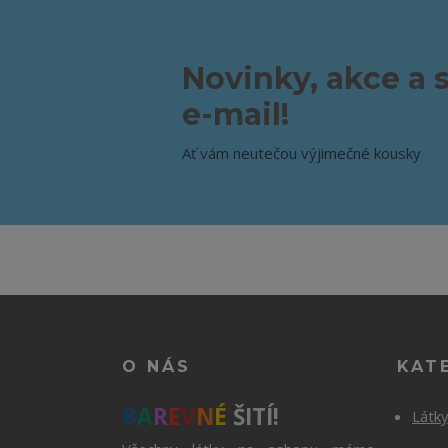
Novinky, akce a 
e-mail!
Ať vám neutečou výjimečné kousky
O NÁS
KAT
B
A
R
E
V
N
É
ŠITÍ!
Látk