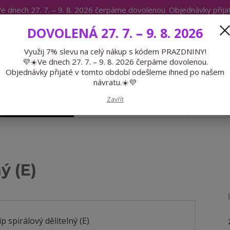
e dnech 27. 7. – 9. 8. 2026 čerpáme dovolenou. Objednávky přij
IKÁTY
BLOG
DOVOLENÁ 27. 7. – 9. 8. 2026
Expedice 775 866 913
Po-Čt 9-15
Využij 7% slevu na celý nákup s kódem PRAZDNINY!
💜☀️Ve dnech 27. 7. – 9. 8. 2026 čerpáme dovolenou.
Hledat
Objednávky přijaté v tomto období odešleme ihned po našem
návratu.☀️💜
Zavřít
GALANTERIE
PŘEDOBJEDNÁVKY
LÉTO
ý (E)