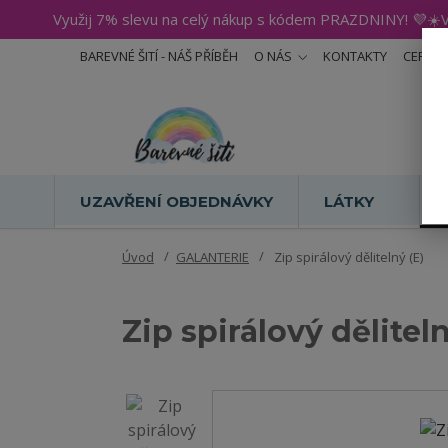
Využij 7% slevu na celý nákup s kódem PRAZDNINY! 💜☀️V
BAREVNÉ ŠITÍ - NÁŠ PŘÍBĚH
O NÁS
KONTAKTY
CERTIF
UZAVŘENÍ OBJEDNÁVKY
LÁTKY
Úvod
GALANTERIE
Zip spirálový dělitelný (E)
Zip spirálový děliteln