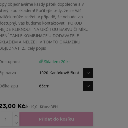
Zipy objednáváme každý pátek dopoledne a v
úterý jsou skladem! Počítejte tedy, že se Váš
balíček může zdržet. V případě, že nebude zip
dostupný, Vás budeme kontaktovat. POKUD
NEJDE KLIKNOUT NA URČITOU BARVU ČI MÍRU -
NENÍ TAHLE KOMBINACE U DODAVATELE
SKLADEM A NELZE JI V TOMTO OKAMŽIKU
OBJEDNAT. 2...
celý popis
Dostupnost
🌈 Skladem 20 ks
Zip barva
Délka zipu
23,00 Kč
/
ks
19,01 Kč
bez DPH
Přidat do košíku