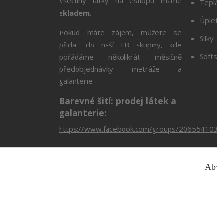
Všechny látky na eshopu máme
Tepl
skladem
.
Úple
Pokud máte zájem, můžete se
Silky
přidat do naší FB skupiny, kde
Softs
pořádáme několikrát měsíčně
předobjednávky metráže a
galanterie.
Barevné šití: prodej látek a
galanterie:
https://www.facebook.com/groups/20655410
Aby