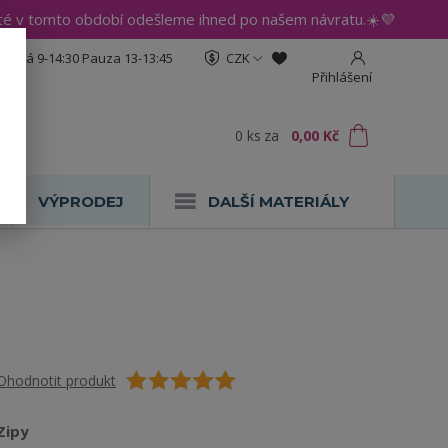
até v tomto období odešleme ihned po našem návratu.☀️💜
:30 Pá 9-14:30 Pauza 13-13:45
CZK
Přihlášení
0
ks
za
0,00 Kč
VÝPRODEJ
DALŠÍ MATERIÁLY
Ohodnotit produkt
Zipy