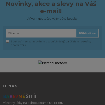
Novinky, akce a slevy na Váš
e-mail!
Ať vám neutečou výjimečné kousky
Přihlásit se
Souhlasím se
zpracováním osobních údajů
za účelem rozesílky
newsletteru.
O NÁS
B
A
R
E
V
N
É
ŠITÍ!
Všechny látky na eshopu máme
skladem
.