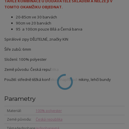
TAHLE KOMBINACE U DODAVATELE SKLADEM A NELZE JI V
TOMTO OKAMŽIKU OBJEDNAT.
20-85cm ve 30 barvách
90cm ve 20 barvách
95 a 100cm pouze Bílá a Černá barva
Spirálové zipy DĚLITELNÉ, značky KIN
Šíře zubů: 6mm
Složení: 100% polyester
Země původu: Česká republika
Použití: středně těžká konfekce, například mikiny, lehčí bundy
Parametry
Materiál
100% polyester
Země původu
Česká republika
Téma/Jednobare
Jednobarevná