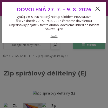
Využij 7% slevu na celý nákup s kódem PRAZDNINY! 💜☀️Ve dnech 27.
DOVOLENÁ 27. 7. – 9. 8. 2026
7. – 9. 8. 2026 čerpáme dovolenou. Objednávky přijaté v tomto období
odešleme ihned po našem návratu.☀️💜
Využij 7% slevu na celý nákup s kódem PRAZDNINY!
Expedice 775 866 913
💜☀️Ve dnech 27. 7. – 9. 8. 2026 čerpáme dovolenou.
CZK
Po-Čt 9-15:30 Pá 9-14:30 Pauza 13-13:45
Objednávky přijaté v tomto období odešleme ihned po našem
návratu.☀️💜
0
0,00 Kč
Zavřít
Menu
Úvod
GALANTERIE
Zip spirálový dělitelný (E)
Zip spirálový dělitelný (E)