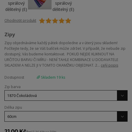
Ohodnotit produkt
Zipy
Zipy objednáváme každý pátek dopoledne a v úterý jsou skladem!
Počítejte tedy, že se Váš balíček může zdržet. V případě, že nebude zip
dostupný, Vás budeme kontaktovat. POKUD NEJDE KLIKNOUT NA
URČITOU BARVU ČI MÍRU - NENÍ TAHLE KOMBINACE U DODAVATELE
SKLADEM A NELZE JI V TOMTO OKAMŽIKU OBJEDNAT. 2...
celý popis
Dostupnost
🌈 Skladem 19 ks
Zip barva
Délka zipu
21,00 Kč
/
ks