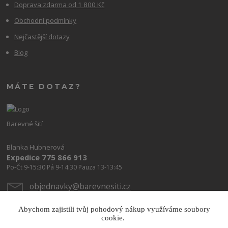
Doprava zdarma od 1 800 Kč
Obchodní podmínky
Nejčastější dotazy
Blog
MÁTE DOTAZ?
Barevné šití
Blanka Hubnerová
Expedice 775 866 913
Po-Čt 9-15:30 Pá 9-14:30 Pauza 13-13:45
objednavky@barevnesiti.cz
Abychom zajistili tvůj pohodový nákup využíváme soubory
cookie.