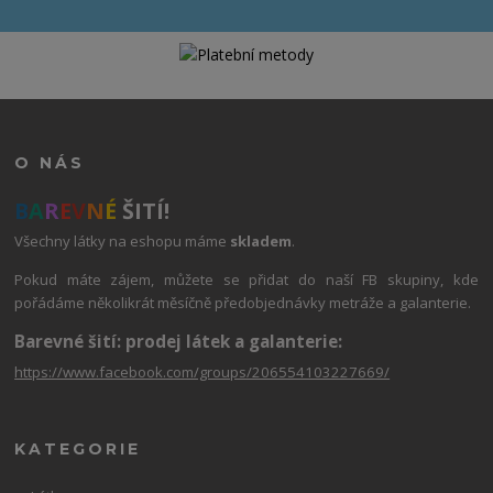
O NÁS
B
A
R
E
V
N
É
ŠITÍ!
Všechny látky na eshopu máme
skladem
.
Pokud máte zájem, můžete se přidat do naší FB skupiny, kde
pořádáme několikrát měsíčně předobjednávky metráže a galanterie.
Barevné šití: prodej látek a galanterie:
https://www.facebook.com/groups/206554103227669/
KATEGORIE