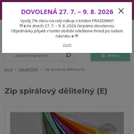
Využij 7% slevu na celý nákup s kódem PRAZDNINY! 💜☀️Ve dnech 27.
DOVOLENÁ 27. 7. – 9. 8. 2026
7. – 9. 8. 2026 čerpáme dovolenou. Objednávky přijaté v tomto období
odešleme ihned po našem návratu.☀️💜
Využij 7% slevu na celý nákup s kódem PRAZDNINY!
Expedice 775 866 913
💜☀️Ve dnech 27. 7. – 9. 8. 2026 čerpáme dovolenou.
CZK
Po-Čt 9-15:30 Pá 9-14:30 Pauza 13-13:45
Objednávky přijaté v tomto období odešleme ihned po našem
návratu.☀️💜
0
0,00 Kč
Zavřít
Menu
Úvod
GALANTERIE
Zip spirálový dělitelný (E)
Zip spirálový dělitelný (E)