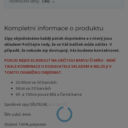
Hodnocení látky:
40
Kompletní informace o produktu
Zipy objednáváme každý pátek dopoledne a v úterý jsou
skladem! Počítejte tedy, že se Váš balíček může zdržet. V
případě, že nebude zip dostupný, Vás budeme kontaktovat.
POKUD NEJDE KLIKNOUT NA URČITOU BARVU ČI MÍRU - NENÍ
TAHLE KOMBINACE U DODAVATELE SKLADEM A NELZE JI V
TOMTO OKAMŽIKU OBJEDNAT.
20-85cm ve 30 barvách
90cm ve 20 barvách
95 a 100cm pouze Bílá a Černá barva
Spirálové zipy DĚLITELNÉ, značky KIN
Šíře zubů: 6mm
Složení: 100% polyester