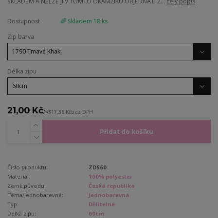
SKLADEM A NELZE JI V TOMTO OKAMŽIKU OBJEDNAT. 2...
celý popis
Dostupnost
🌈 Skladem 18 ks
Zip barva
Délka zipu
21,00 Kč
/
ks
17,36 Kč
bez DPH
Přidat do košíku
Číslo produktu:
ZDS60
Materiál:
100% polyester
Země původu:
Česká republika
Téma/Jednobarevné:
Jednobarevná
Typ:
Dělitelné
Délka zipu:
60cm