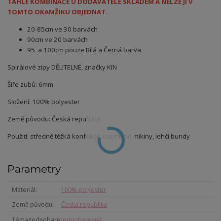
TAHLE KOMBINACE U DODAVATELE SKLADEM A NELZE JI V
TOMTO OKAMŽIKU OBJEDNAT.
20-85cm ve 30 barvách
90cm ve 20 barvách
95 a 100cm pouze Bílá a Černá barva
Spirálové zipy DĚLITELNÉ, značky KIN
Šíře zubů: 6mm
Složení: 100% polyester
Země původu: Česká republika
Použití: středně těžká konfekce, například mikiny, lehčí bundy
Parametry
Materiál
100% polyester
Země původu
Česká republika
Téma/Jednobare
Jednobarevná