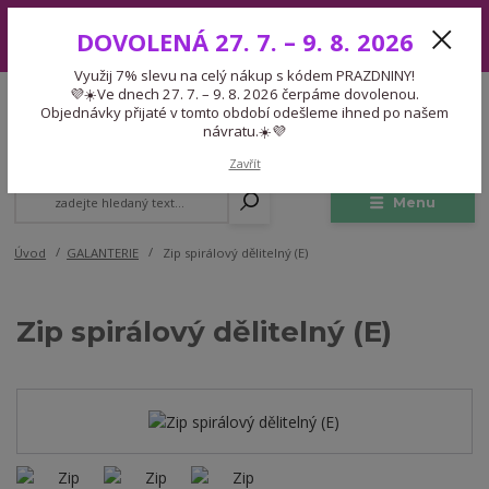
Využij 7% slevu na celý nákup s kódem PRAZDNINY! 💜☀️Ve dnech 27.
DOVOLENÁ 27. 7. – 9. 8. 2026
7. – 9. 8. 2026 čerpáme dovolenou. Objednávky přijaté v tomto období
odešleme ihned po našem návratu.☀️💜
Využij 7% slevu na celý nákup s kódem PRAZDNINY!
Expedice 775 866 913
💜☀️Ve dnech 27. 7. – 9. 8. 2026 čerpáme dovolenou.
CZK
Po-Čt 9-15:30 Pá 9-14:30 Pauza 13-13:45
Objednávky přijaté v tomto období odešleme ihned po našem
návratu.☀️💜
0
0,00 Kč
Zavřít
Menu
Úvod
GALANTERIE
Zip spirálový dělitelný (E)
Zip spirálový dělitelný (E)