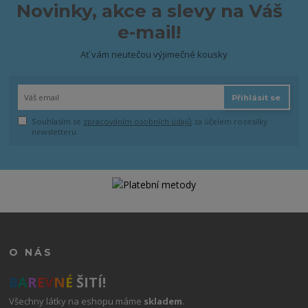
Novinky, akce a slevy na Váš
e-mail!
Ať vám neutečou výjimečné kousky
Přihlásit se
Souhlasím se
zpracováním osobních údajů
za účelem rozesílky
newsletteru.
O NÁS
B
A
R
E
V
N
É
ŠITÍ!
Všechny látky na eshopu máme
skladem
.