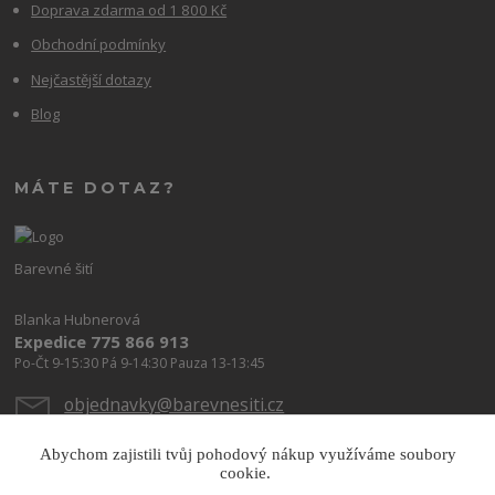
Doprava zdarma od 1 800 Kč
Obchodní podmínky
Nejčastější dotazy
Blog
MÁTE DOTAZ?
Barevné šití
Blanka Hubnerová
Expedice 775 866 913
Po-Čt 9-15:30 Pá 9-14:30 Pauza 13-13:45
objednavky@barevnesiti.cz
Abychom zajistili tvůj pohodový nákup využíváme soubory
cookie.