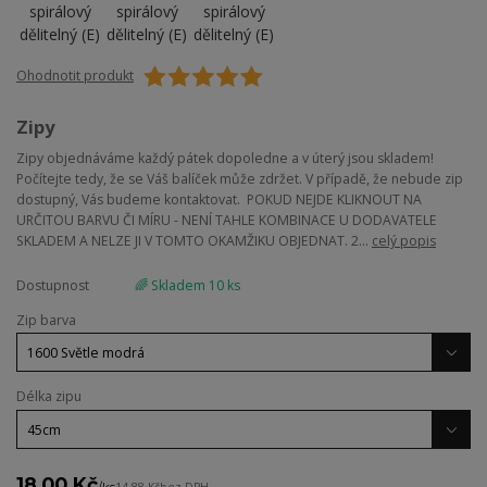
Ohodnotit produkt
Zipy
Zipy objednáváme každý pátek dopoledne a v úterý jsou skladem!
Počítejte tedy, že se Váš balíček může zdržet. V případě, že nebude zip
dostupný, Vás budeme kontaktovat. POKUD NEJDE KLIKNOUT NA
URČITOU BARVU ČI MÍRU - NENÍ TAHLE KOMBINACE U DODAVATELE
SKLADEM A NELZE JI V TOMTO OKAMŽIKU OBJEDNAT. 2...
celý popis
Dostupnost
🌈 Skladem 10 ks
Zip barva
Délka zipu
18,00 Kč
/
ks