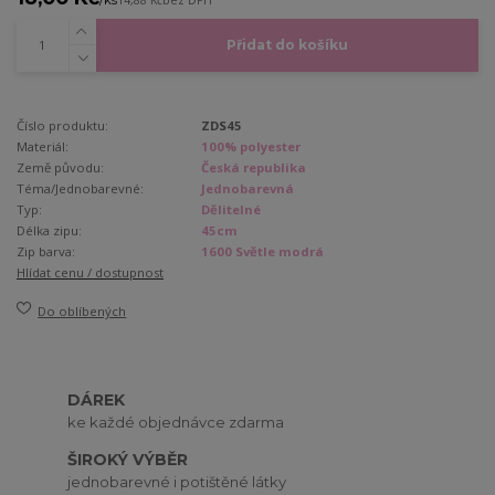
14,88 Kč
bez DPH
Přidat do košíku
Číslo produktu:
ZDS45
Materiál:
100% polyester
Země původu:
Česká republika
Téma/Jednobarevné:
Jednobarevná
Typ:
Dělitelné
Délka zipu:
45cm
Zip barva:
1600 Světle modrá
Hlídat cenu / dostupnost
Do oblíbených
DÁREK
ke každé objednávce zdarma
ŠIROKÝ VÝBĚR
jednobarevné i potištěné látky