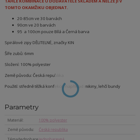
TAHLE KOMBINACE U DODAVATELE SKLADEM A NELZE JI V
TOMTO OKAMŽIKU OBJEDNAT.
20-85cm ve 30 barvách
90cm ve 20 barvách
95 a 100cm pouze Bílá a Černá barva
Spirálové zipy DĚLITELNÉ, značky KIN
Šíře zubů: 6mm
Složení: 100% polyester
Země původu: Česká republika
Použití: středně těžká konfekce, například mikiny, lehčí bundy
Parametry
Materiál
100% polyester
Země původu
Česká republika
Téma/Jednobare
Jednobarevná