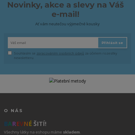
Novinky, akce a slevy na Váš
e-mail!
Ať vám neutečou výjimečné kousky
Přihlásit se
Souhlasím se
zpracováním osobních údajů
za účelem rozesílky
newsletteru.
O NÁS
B
A
R
E
V
N
É
ŠITÍ!
Všechny látky na eshopu máme
skladem
.