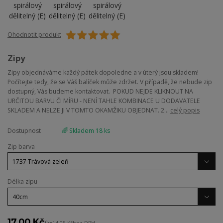
Ohodnotit produkt
Zipy
Zipy objednáváme každý pátek dopoledne a v úterý jsou skladem!
Počítejte tedy, že se Váš balíček může zdržet. V případě, že nebude zip
dostupný, Vás budeme kontaktovat. POKUD NEJDE KLIKNOUT NA
URČITOU BARVU ČI MÍRU - NENÍ TAHLE KOMBINACE U DODAVATELE
SKLADEM A NELZE JI V TOMTO OKAMŽIKU OBJEDNAT. 2...
celý popis
Dostupnost
🌈 Skladem 18 ks
Zip barva
Délka zipu
17,00 Kč
/
ks