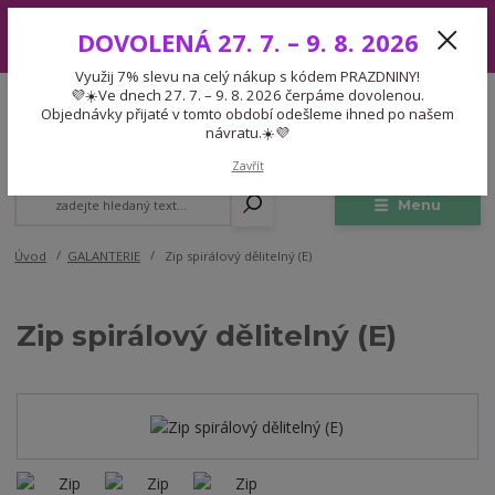
Využij 7% slevu na celý nákup s kódem PRAZDNINY! 💜☀️Ve dnech 27.
DOVOLENÁ 27. 7. – 9. 8. 2026
7. – 9. 8. 2026 čerpáme dovolenou. Objednávky přijaté v tomto období
odešleme ihned po našem návratu.☀️💜
Využij 7% slevu na celý nákup s kódem PRAZDNINY!
Expedice 775 866 913
💜☀️Ve dnech 27. 7. – 9. 8. 2026 čerpáme dovolenou.
CZK
Po-Čt 9-15:30 Pá 9-14:30 Pauza 13-13:45
Objednávky přijaté v tomto období odešleme ihned po našem
návratu.☀️💜
0
0,00 Kč
Zavřít
Menu
Úvod
GALANTERIE
Zip spirálový dělitelný (E)
Zip spirálový dělitelný (E)