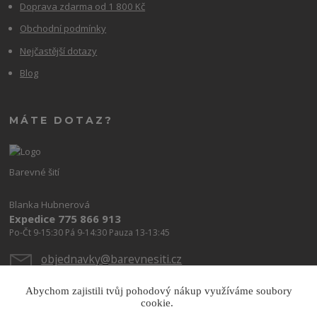
Doprava zdarma od 1 800 Kč
Obchodní podmínky
Nejčastější dotazy
Blog
MÁTE DOTAZ?
Barevné šití
Blanka Hubnerová
Expedice 775 866 913
Po-Čt 9-15:30 Pá 9-14:30 Pauza 13-13:45
objednavky@barevnesiti.cz
Abychom zajistili tvůj pohodový nákup využíváme soubory
cookie.