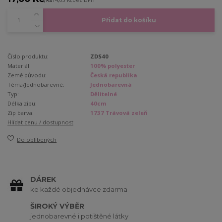
14,05 Kč
bez DPH
Přidat do košíku
Číslo produktu:
ZDS40
Materiál:
100% polyester
Země původu:
Česká republika
Téma/Jednobarevné:
Jednobarevná
Typ:
Dělitelné
Délka zipu:
40cm
Zip barva:
1737 Trávová zeleň
Hlídat cenu / dostupnost
Do oblíbených
DÁREK
ke každé objednávce zdarma
ŠIROKÝ VÝBĚR
jednobarevné i potištěné látky