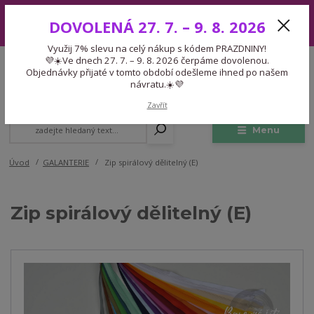
Využij 7% slevu na celý nákup s kódem PRAZDNINY! 💜☀️Ve dnech 27.
DOVOLENÁ 27. 7. – 9. 8. 2026
7. – 9. 8. 2026 čerpáme dovolenou. Objednávky přijaté v tomto období
odešleme ihned po našem návratu.☀️💜
Využij 7% slevu na celý nákup s kódem PRAZDNINY!
Expedice 775 866 913
💜☀️Ve dnech 27. 7. – 9. 8. 2026 čerpáme dovolenou.
CZK
Po-Čt 9-15:30 Pá 9-14:30 Pauza 13-13:45
Objednávky přijaté v tomto období odešleme ihned po našem
návratu.☀️💜
0
0,00 Kč
Zavřít
Menu
Úvod
GALANTERIE
Zip spirálový dělitelný (E)
Zip spirálový dělitelný (E)