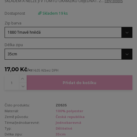
SKLADEM A NELZE JI V TOMTO OKAMŽIKU OBJEDNAT. 2...
celý popis
Dostupnost
🌈 Skladem 19 ks
Zip barva
Délka zipu
17,00 Kč
/
ks
14,05 Kč
bez DPH
Přidat do košíku
Číslo produktu:
ZDS35
Materiál:
100% polyester
Země původu:
Česká republika
Téma/Jednobarevné:
Jednobarevná
Typ:
Dělitelné
Délka zipu:
35cm