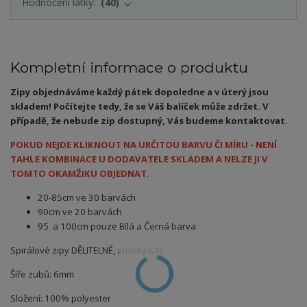
Hodnocení látky:
40
Kompletní informace o produktu
Zipy objednáváme každý pátek dopoledne a v úterý jsou
skladem! Počítejte tedy, že se Váš balíček může zdržet. V
případě, že nebude zip dostupný, Vás budeme kontaktovat.
POKUD NEJDE KLIKNOUT NA URČITOU BARVU ČI MÍRU - NENÍ
TAHLE KOMBINACE U DODAVATELE SKLADEM A NELZE JI V
TOMTO OKAMŽIKU OBJEDNAT.
20-85cm ve 30 barvách
90cm ve 20 barvách
95 a 100cm pouze Bílá a Černá barva
Spirálové zipy DĚLITELNÉ, značky KIN
Šíře zubů: 6mm
Složení: 100% polyester