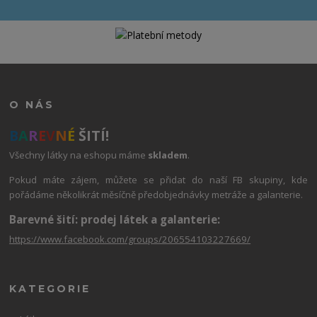
O NÁS
B
A
R
E
V
N
É
ŠITÍ!
Všechny látky na eshopu máme
skladem
.
Pokud máte zájem, můžete se přidat do naší FB skupiny, kde
pořádáme několikrát měsíčně předobjednávky metráže a galanterie.
Barevné šití: prodej látek a galanterie:
https://www.facebook.com/groups/206554103227669/
KATEGORIE